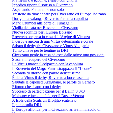
Frattarelli c’è eccome, rientro con vittoria
Ippedico riporta il sorriso a Civezzano
Aspettando Frattarelli e non solo
Trasferte da dimenticare per Civezzano ed Europa Bolzano
Dorigotti a valanga, Rovereto ferma la capolista
Mark Czumbel alla corte di Fumagalli
Vigilia delicata per Rovereto e Civezzano
Nuova sconfitta per l'Europa Bolzano
Rovereto sorpresa in casa dall’Argine di Vicenza
Il derby è ancora di una Virtus determinata e corale
Sabato il derby fra Civezzano e Virtus Altogarda
Turno chiave per le trentine in DR1
Civezzano perde in casa ed esce dalle prime otto posizioni
Stasera il recupero del Civezzano
La Virtus manca il colpaccio con la capolista
Il Rovereto del Mago-Fuma strappazza il “Leone"
Seconda di ritorno con partite delicatissime
È della Virtus il derby, Rovereto a bocca asciutta
Salutate la capolista Arzignano, le parole di Garnero
Ritorno che si apre con i derby
Successo di partecipazione per il Ballin’3 3x3
Molo-tov è incontenibile per il Buster Verona
A Isola della Scala un Broggio scatenato
Il punto sulla DR1
L’Europa affonda, per il Civezzano arriva il miracolo di