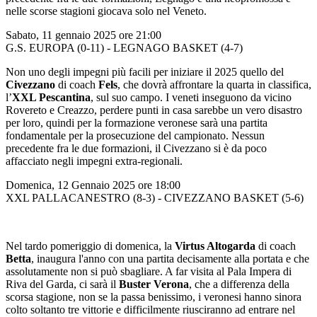
nelle scorse stagioni giocava solo nel Veneto.
Sabato, 11 gennaio 2025 ore 21:00
G.S. EUROPA (0-11) - LEGNAGO BASKET (4-7)
Non uno degli impegni più facili per iniziare il 2025 quello del
Civezzano
di coach
Fels
, che dovrà affrontare la quarta in classifica,
l’
XXL Pescantina
, sul suo campo. I veneti inseguono da vicino
Rovereto e Creazzo, perdere punti in casa sarebbe un vero disastro
per loro, quindi per la formazione veronese sarà una partita
fondamentale per la prosecuzione del campionato. Nessun
precedente fra le due formazioni, il Civezzano si è da poco
affacciato negli impegni extra-regionali.
Domenica, 12 Gennaio 2025 ore 18:00
XXL PALLACANESTRO (8-3) - CIVEZZANO BASKET (5-6)
Nel tardo pomeriggio di domenica, la
Virtus Altogarda
di coach
Betta
, inaugura l'anno con una partita decisamente alla portata e che
assolutamente non si può sbagliare. A far visita al Pala Impera di
Riva del Garda, ci sarà il
Buster Verona
, che a differenza della
scorsa stagione, non se la passa benissimo, i veronesi hanno sinora
colto soltanto tre vittorie e difficilmente riusciranno ad entrare nel