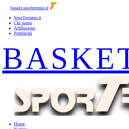
basket.sportrentino.it
SporTrentino.it
Chi siamo
Affiliazione
Pubblicità
Home