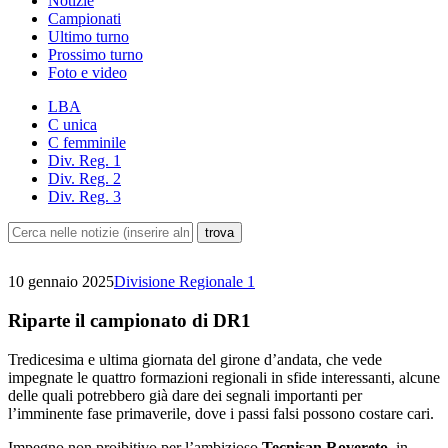
Notizie
Campionati
Ultimo turno
Prossimo turno
Foto e video
LBA
C unica
C femminile
Div. Reg. 1
Div. Reg. 2
Div. Reg. 3
10 gennaio 2025
Divisione Regionale 1
Riparte il campionato di DR1
Tredicesima e ultima giornata del girone d’andata, che vede
impegnate le quattro formazioni regionali in sfide interessanti, alcune
delle quali potrebbero già dare dei segnali importanti per
l’imminente fase primaverile, dove i passi falsi possono costare cari.
Impegno non proibitivo per l’ambizioso
Tecnisan Rovereto
, in