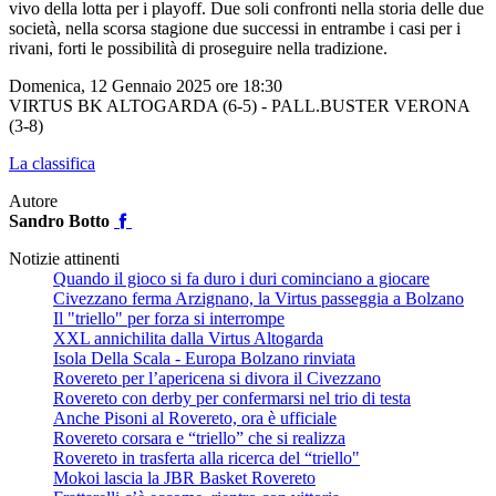
vivo della lotta per i playoff. Due soli confronti nella storia delle due
società, nella scorsa stagione due successi in entrambe i casi per i
rivani, forti le possibilità di proseguire nella tradizione.
Domenica, 12 Gennaio 2025 ore 18:30
VIRTUS BK ALTOGARDA (6-5) - PALL.BUSTER VERONA
(3-8)
La classifica
Autore
Sandro Botto
Notizie attinenti
Quando il gioco si fa duro i duri cominciano a giocare
Civezzano ferma Arzignano, la Virtus passeggia a Bolzano
Il "triello" per forza si interrompe
XXL annichilita dalla Virtus Altogarda
Isola Della Scala - Europa Bolzano rinviata
Rovereto per l’apericena si divora il Civezzano
Rovereto con derby per confermarsi nel trio di testa
Anche Pisoni al Rovereto, ora è ufficiale
Rovereto corsara e “triello” che si realizza
Rovereto in trasferta alla ricerca del “triello"
Mokoi lascia la JBR Basket Rovereto