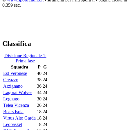
0,359 sec.
Classifica
Divisione Regionale 1:
Prima fase
Squadra
P
G
Est Veronese
40
24
Creazzo
38
24
Arzignano
36
24
Lagorai Wolves
34
24
Legnago
30
24
Telea Vicenza
26
24
Bears Isola
18
24
Virtus Alto Garda
18
24
Leobasket
18
24