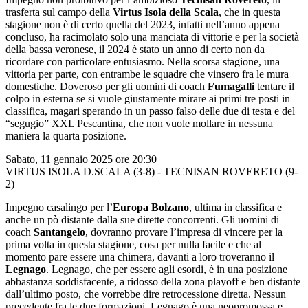
trasferta sul campo della
Virtus Isola della Scala
, che in questa
stagione non è di certo quella del 2023, infatti nell’anno appena
concluso, ha racimolato solo una manciata di vittorie e per la società
della bassa veronese, il 2024 è stato un anno di certo non da
ricordare con particolare entusiasmo. Nella scorsa stagione, una
vittoria per parte, con entrambe le squadre che vinsero fra le mura
domestiche. Doveroso per gli uomini di coach
Fumagalli
tentare il
colpo in esterna se si vuole giustamente mirare ai primi tre posti in
classifica, magari sperando in un passo falso delle due di testa e del
“segugio” XXL Pescantina, che non vuole mollare in nessuna
maniera la quarta posizione.
Sabato, 11 gennaio 2025 ore 20:30
VIRTUS ISOLA D.SCALA (3-8) - TECNISAN ROVERETO (9-
2)
Impegno casalingo per l’
Europa Bolzano
, ultima in classifica e
anche un pò distante dalla sue dirette concorrenti. Gli uomini di
coach
Santangelo
, dovranno provare l’impresa di vincere per la
prima volta in questa stagione, cosa per nulla facile e che al
momento pare essere una chimera, davanti a loro troveranno il
Legnago
. Legnago, che per essere agli esordi, è in una posizione
abbastanza soddisfacente, a ridosso della zona playoff e ben distante
dall’ultimo posto, che vorrebbe dire retrocessione diretta. Nessun
precedente fra le due formazioni, Legnago è una neopromossa e