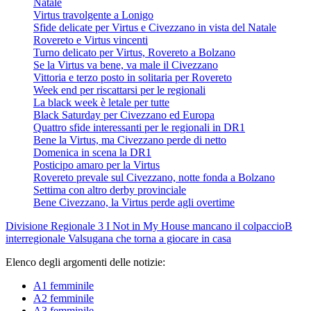
Natale
Virtus travolgente a Lonigo
Sfide delicate per Virtus e Civezzano in vista del Natale
Rovereto e Virtus vincenti
Turno delicato per Virtus, Rovereto a Bolzano
Se la Virtus va bene, va male il Civezzano
Vittoria e terzo posto in solitaria per Rovereto
Week end per riscattarsi per le regionali
La black week è letale per tutte
Black Saturday per Civezzano ed Europa
Quattro sfide interessanti per le regionali in DR1
Bene la Virtus, ma Civezzano perde di netto
Domenica in scena la DR1
Posticipo amaro per la Virtus
Rovereto prevale sul Civezzano, notte fonda a Bolzano
Settima con altro derby provinciale
Bene Civezzano, la Virtus perde agli overtime
Divisione Regionale 3
I Not in My House mancano il colpaccio
B
interregionale
Valsugana che torna a giocare in casa
Elenco degli argomenti delle notizie:
A1 femminile
A2 femminile
A3 femminile