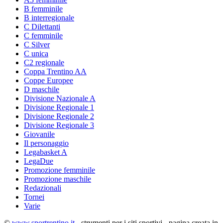
B femminile
B interregionale
C Dilettanti
C femminile
C Silver
C unica
C2 regionale
Coppa Trentino AA
Coppe Europee
D maschile
Divisione Nazionale A
Divisione Regionale 1
Divisione Regionale 2
Divisione Regionale 3
Giovanile
Il personaggio
Legabasket A
LegaDue
Promozione femminile
Promozione maschile
Redazionali
Tornei
Varie
©
www.sportrentino.it
- strumenti per i siti sportivi - pagina creata in