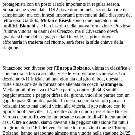
protagonista con un posto al sole importante in regular season.
Squadra che viene dalla DR2 dove dominò nella seconda parte del
campionato, ma con innesti importanti provenienti dalla diaspora del
retrocesso Gardolo,
Mokoi
e
Bisesti
sono i due marcatori più
prolifici,
Bianchi
si è ben inserito nella nuova formazione. Preziosa
l’ultima vittoria, ai danni del Creazzo, ma il Civezzano dovrà
guardarsi bene dal Legnago e dal Dueville, la prima dovrà
affrontarla in trasferta nel ritorno, sarà forse la sfida chiave della
stagione.
Situazione ben diversa per l’
Europa Bolzano
, ultima in classifica e
con ancora la bocca asciutta, viste le zero vittorie incamerate. Un
desolante 0-11 iniziale ad una giornata dal giro di boa, questa la
triste situazione della formazione allenata da coach
Santangelo
.
Media punti offensiva di 54.5 a partita, contro gli 84.3 subiti,
peggior attacco e peggior difesa del girone, vuol dire partire con un
gap di quasi 30 punti a partita. In nessuna partita sin qui giocata i
bolzanini sono mai andati vicini alla vittoria, il gap minore con lo
Sportschool Dueville, -17, mentre contro il non irresistibile Buster
Verona e contro Rovereto, un pesante cappotto di -47 in entrambe i
casi. Oltre a questo, siamo davanti alla peggior situazione fra tutti i
tre gironi della DR1 del veneto, tutte le formazioni tranne l’Europa
Bolzano, hanno assaporato almeno una vittoria nella stagione 24/25