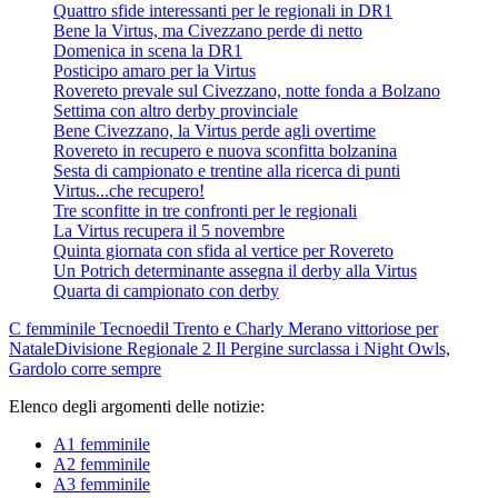
Quattro sfide interessanti per le regionali in DR1
Bene la Virtus, ma Civezzano perde di netto
Domenica in scena la DR1
Posticipo amaro per la Virtus
Rovereto prevale sul Civezzano, notte fonda a Bolzano
Settima con altro derby provinciale
Bene Civezzano, la Virtus perde agli overtime
Rovereto in recupero e nuova sconfitta bolzanina
Sesta di campionato e trentine alla ricerca di punti
Virtus...che recupero!
Tre sconfitte in tre confronti per le regionali
La Virtus recupera il 5 novembre
Quinta giornata con sfida al vertice per Rovereto
Un Potrich determinante assegna il derby alla Virtus
Quarta di campionato con derby
C femminile
Tecnoedil Trento e Charly Merano vittoriose per
Natale
Divisione Regionale 2
Il Pergine surclassa i Night Owls,
Gardolo corre sempre
Elenco degli argomenti delle notizie:
A1 femminile
A2 femminile
A3 femminile