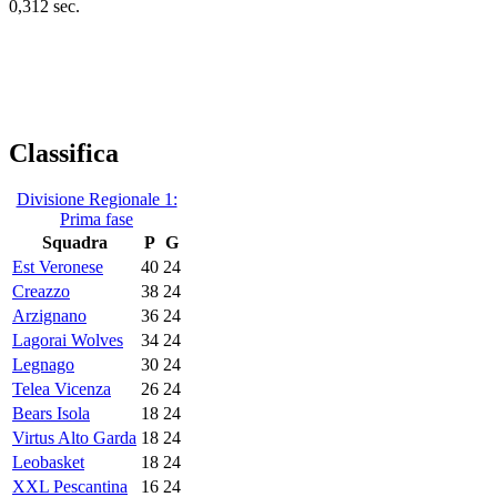
0,312 sec.
Classifica
Divisione Regionale 1:
Prima fase
Squadra
P
G
Est Veronese
40
24
Creazzo
38
24
Arzignano
36
24
Lagorai Wolves
34
24
Legnago
30
24
Telea Vicenza
26
24
Bears Isola
18
24
Virtus Alto Garda
18
24
Leobasket
18
24
XXL Pescantina
16
24