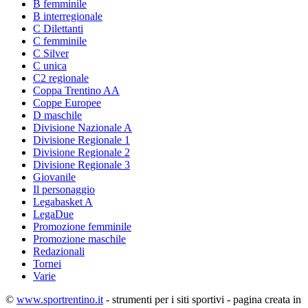
B femminile
B interregionale
C Dilettanti
C femminile
C Silver
C unica
C2 regionale
Coppa Trentino AA
Coppe Europee
D maschile
Divisione Nazionale A
Divisione Regionale 1
Divisione Regionale 2
Divisione Regionale 3
Giovanile
Il personaggio
Legabasket A
LegaDue
Promozione femminile
Promozione maschile
Redazionali
Tornei
Varie
©
www.sportrentino.it
- strumenti per i siti sportivi - pagina creata in