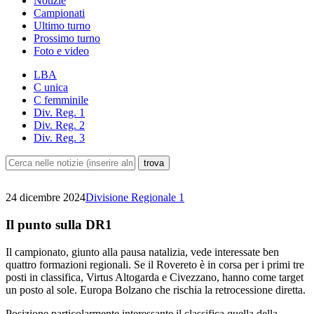
Notizie
Campionati
Ultimo turno
Prossimo turno
Foto e video
LBA
C unica
C femminile
Div. Reg. 1
Div. Reg. 2
Div. Reg. 3
24 dicembre 2024
Divisione Regionale 1
Il punto sulla DR1
Il campionato, giunto alla pausa natalizia, vede interessate ben
quattro formazioni regionali. Se il Rovereto è in corsa per i primi tre
posti in classifica, Virtus Altogarda e Civezzano, hanno come target
un posto al sole. Europa Bolzano che rischia la retrocessione diretta.
Posizione particolarmente interessante il classifica quella della