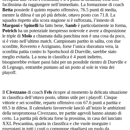
facilissima da raggiungere nell’immediato. La formazione di coach
Betta
possiede il quinto reparto offensivo, 76.5 punti di media,
mentre la difesa è un pò più debole, ottavo posto con 71.8. La
squadra rispetto alla scora stagione si è rafforzata, l’innesto di
Margoni
e
Spinelli
ha fatto bene,
Samb
è particolarmente in forma,
Potrich
ha un potenziale inespresso notevole e avere a disposizione
le triple di
Molo
a chiamata dalla panchina non è una cosa da poco,
si è visto nell’ultimo match. Campionato partito in salita, con due
sconfitte, Rovereto e Arzignano, forse l’unica sbavatura vera, la
sconfitta patita contro lo Sportschool di Dueville, sarebbe stato
meglio evitarla. La nona in classifica è 4 punti indietro,
bisognerebbe evitare passi falsi per un possibile rientro di Dueville e
di Legnago, entrambe puntano ad un posto al sole in vista dei
playoff.
Il
Civezzano
di coach
Fels
ricopre al momento la delicata situazione
in classifica dell’ottavo posto, ultimo utile per i playoff. Cinque
vittorie e sei sconfitte, reparto offensivo con 67.6 punti a partita e
69.5 in difesa. Il calendario favorevole lanciò all’inizio le ambizioni
della neopromossa Civezzano, tre partite agevoli hanno aiutato di
certo. La partita più delicata forse la prossima, in casa del lanciato
XXL Pescantina, quarta in classifica e che vuole inseguire i
roveratani in tutti i costi o comunque ritagliarsi un ruolo da