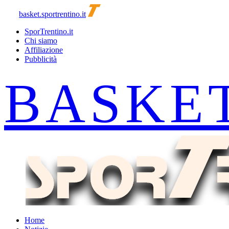
basket.sportrentino.it
SporTrentino.it
Chi siamo
Affiliazione
Pubblicità
Home