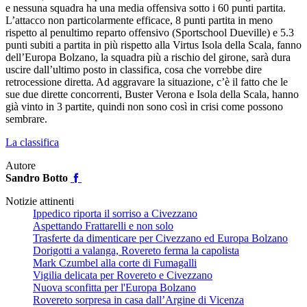
e nessuna squadra ha una media offensiva sotto i 60 punti partita.
L’attacco non particolarmente efficace, 8 punti partita in meno
rispetto al penultimo reparto offensivo (Sportschool Dueville) e 5.3
punti subiti a partita in più rispetto alla Virtus Isola della Scala, fanno
dell’Europa Bolzano, la squadra più a rischio del girone, sarà dura
uscire dall’ultimo posto in classifica, cosa che vorrebbe dire
retrocessione diretta. Ad aggravare la situazione, c’è il fatto che le
sue due dirette concorrenti, Buster Verona e Isola della Scala, hanno
già vinto in 3 partite, quindi non sono così in crisi come possono
sembrare.
La classifica
Autore
Sandro Botto
Notizie attinenti
Ippedico riporta il sorriso a Civezzano
Aspettando Frattarelli e non solo
Trasferte da dimenticare per Civezzano ed Europa Bolzano
Dorigotti a valanga, Rovereto ferma la capolista
Mark Czumbel alla corte di Fumagalli
Vigilia delicata per Rovereto e Civezzano
Nuova sconfitta per l'Europa Bolzano
Rovereto sorpresa in casa dall’Argine di Vicenza