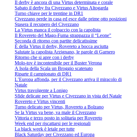
Il derby è ancora di una Virtus determinata e corale
Sabato il derby fra Civezzano e Virtus Altogarda
Turno chiave per le trentine in DR1
Civezzano perde in casa ed esce dalle prime otto posizioni
Stasera il recupero del Civezzano
La Virtus manca il colpaccio con la capolista
Il Rovereto del Mago-Fuma strappazza il “Leone"
Seconda di ritorno con partite delicatissime
È della Virtus il derby, Rovereto a bocca asciutta
Salutate la capolista Arzignano, le parole di Garnero
Ritorno che si apre con i derby
Molo-tov è incontenibile per il Buster Verona
A Isola della Scala un Broggio scatenato
Riparte il campionato di DR1
L’Europa affonda, per il Civezzano arriva il miracolo di
Natale
Virtus travolgente a Lonigo
Sfide delicate per Virtus e Civezzano in vista del Natale
Rovereto e Virtus vincenti
Turno delicato per Virtus, Rovereto a Bolzano
Se la Virtus va bene, va male il Civezzano
Vittoria e terzo posto in solitaria per Rovereto
Week end per riscattarsi per le regionali
La black week è letale per tutte
Black Saturday per Civezzano ed Europa