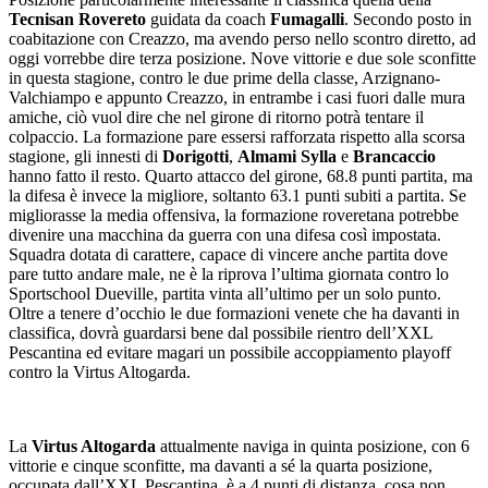
Tecnisan Rovereto
guidata da coach
Fumagalli
. Secondo posto in
coabitazione con Creazzo, ma avendo perso nello scontro diretto, ad
oggi vorrebbe dire terza posizione. Nove vittorie e due sole sconfitte
in questa stagione, contro le due prime della classe, Arzignano-
Valchiampo e appunto Creazzo, in entrambe i casi fuori dalle mura
amiche, ciò vuol dire che nel girone di ritorno potrà tentare il
colpaccio. La formazione pare essersi rafforzata rispetto alla scorsa
stagione, gli innesti di
Dorigotti
,
Almami Sylla
e
Brancaccio
hanno fatto il resto. Quarto attacco del girone, 68.8 punti partita, ma
la difesa è invece la migliore, soltanto 63.1 punti subiti a partita. Se
migliorasse la media offensiva, la formazione roveretana potrebbe
divenire una macchina da guerra con una difesa così impostata.
Squadra dotata di carattere, capace di vincere anche partita dove
pare tutto andare male, ne è la riprova l’ultima giornata contro lo
Sportschool Dueville, partita vinta all’ultimo per un solo punto.
Oltre a tenere d’occhio le due formazioni venete che ha davanti in
classifica, dovrà guardarsi bene dal possibile rientro dell’XXL
Pescantina ed evitare magari un possibile accoppiamento playoff
contro la Virtus Altogarda.
La
Virtus Altogarda
attualmente naviga in quinta posizione, con 6
vittorie e cinque sconfitte, ma davanti a sé la quarta posizione,
occupata dall’XXL Pescantina, è a 4 punti di distanza, cosa non