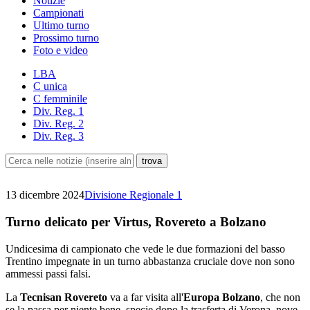
Notizie
Campionati
Ultimo turno
Prossimo turno
Foto e video
LBA
C unica
C femminile
Div. Reg. 1
Div. Reg. 2
Div. Reg. 3
13 dicembre 2024
Divisione Regionale 1
Turno delicato per Virtus, Rovereto a Bolzano
Undicesima di campionato che vede le due formazioni del basso
Trentino impegnate in un turno abbastanza cruciale dove non sono
ammessi passi falsi.
La
Tecnisan Rovereto
va a far visita all'
Europa Bolzano
, che non
se la passa per niente bene, specie dopo la trasferta di Verona, nove