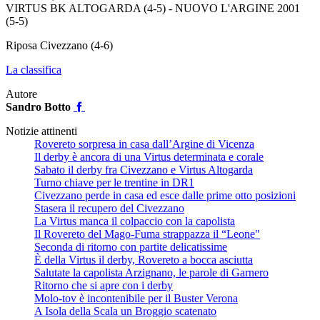
VIRTUS BK ALTOGARDA (4-5) - NUOVO L'ARGINE 2001
(5-5)
Riposa Civezzano (4-6)
La classifica
Autore
Sandro Botto
Notizie attinenti
Rovereto sorpresa in casa dall’Argine di Vicenza
Il derby è ancora di una Virtus determinata e corale
Sabato il derby fra Civezzano e Virtus Altogarda
Turno chiave per le trentine in DR1
Civezzano perde in casa ed esce dalle prime otto posizioni
Stasera il recupero del Civezzano
La Virtus manca il colpaccio con la capolista
Il Rovereto del Mago-Fuma strappazza il “Leone"
Seconda di ritorno con partite delicatissime
È della Virtus il derby, Rovereto a bocca asciutta
Salutate la capolista Arzignano, le parole di Garnero
Ritorno che si apre con i derby
Molo-tov è incontenibile per il Buster Verona
A Isola della Scala un Broggio scatenato