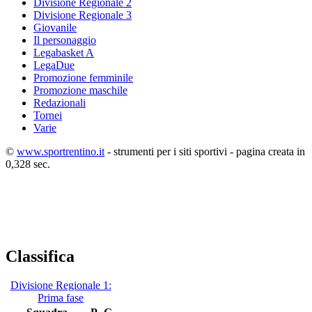
Divisione Regionale 2
Divisione Regionale 3
Giovanile
Il personaggio
Legabasket A
LegaDue
Promozione femminile
Promozione maschile
Redazionali
Tornei
Varie
©
www.sportrentino.it
- strumenti per i siti sportivi - pagina creata in
0,328 sec.
Classifica
Divisione Regionale 1:
Prima fase