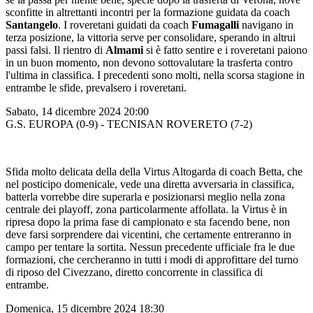
sconfitte in altrettanti incontri per la formazione guidata da coach
Santangelo
. I roveretani guidati da coach
Fumagalli
navigano in
terza posizione, la vittoria serve per consolidare, sperando in altrui
passi falsi. Il rientro di
Almami
si è fatto sentire e i roveretani paiono
in un buon momento, non devono sottovalutare la trasferta contro
l'ultima in classifica. I precedenti sono molti, nella scorsa stagione in
entrambe le sfide, prevalsero i roveretani.
Sabato, 14 dicembre 2024 20:00
G.S. EUROPA (0-9) - TECNISAN ROVERETO (7-2)
Sfida molto delicata della della Virtus Altogarda di coach Betta, che
nel posticipo domenicale, vede una diretta avversaria in classifica,
batterla vorrebbe dire superarla e posizionarsi meglio nella zona
centrale dei playoff, zona particolarmente affollata. la Virtus è in
ripresa dopo la prima fase di campionato e sta facendo bene, non
deve farsi sorprendere dai vicentini, che certamente entreranno in
campo per tentare la sortita. Nessun precedente ufficiale fra le due
formazioni, che cercheranno in tutti i modi di approfittare del turno
di riposo del Civezzano, diretto concorrente in classifica di
entrambe.
Domenica, 15 dicembre 2024 18:30