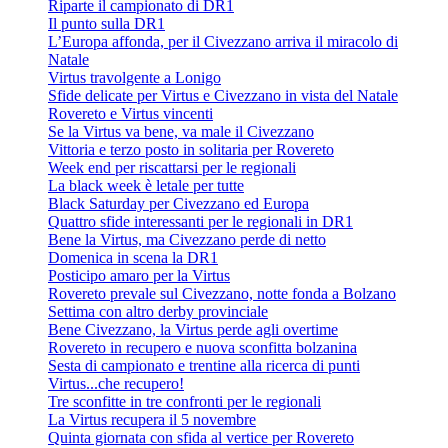
Riparte il campionato di DR1
Il punto sulla DR1
L’Europa affonda, per il Civezzano arriva il miracolo di
Natale
Virtus travolgente a Lonigo
Sfide delicate per Virtus e Civezzano in vista del Natale
Rovereto e Virtus vincenti
Se la Virtus va bene, va male il Civezzano
Vittoria e terzo posto in solitaria per Rovereto
Week end per riscattarsi per le regionali
La black week è letale per tutte
Black Saturday per Civezzano ed Europa
Quattro sfide interessanti per le regionali in DR1
Bene la Virtus, ma Civezzano perde di netto
Domenica in scena la DR1
Posticipo amaro per la Virtus
Rovereto prevale sul Civezzano, notte fonda a Bolzano
Settima con altro derby provinciale
Bene Civezzano, la Virtus perde agli overtime
Rovereto in recupero e nuova sconfitta bolzanina
Sesta di campionato e trentine alla ricerca di punti
Virtus...che recupero!
Tre sconfitte in tre confronti per le regionali
La Virtus recupera il 5 novembre
Quinta giornata con sfida al vertice per Rovereto