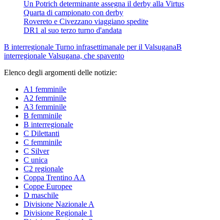
Un Potrich determinante assegna il derby alla Virtus
Quarta di campionato con derby
Rovereto e Civezzano viaggiano spedite
DR1 al suo terzo turno d'andata
B interregionale
Turno infrasettimanale per il Valsugana
B
interregionale
Valsugana, che spavento
Elenco degli argomenti delle notizie:
A1 femminile
A2 femminile
A3 femminile
B femminile
B interregionale
C Dilettanti
C femminile
C Silver
C unica
C2 regionale
Coppa Trentino AA
Coppe Europee
D maschile
Divisione Nazionale A
Divisione Regionale 1