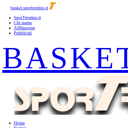
basket.sportrentino.it
SporTrentino.it
Chi siamo
Affiliazione
Pubblicità
Home