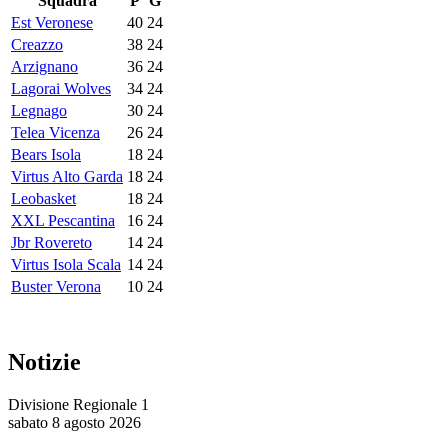
Squadra
P
G
Est Veronese
40
24
Creazzo
38
24
Arzignano
36
24
Lagorai Wolves
34
24
Legnago
30
24
Telea Vicenza
26
24
Bears Isola
18
24
Virtus Alto Garda
18
24
Leobasket
18
24
XXL Pescantina
16
24
Jbr Rovereto
14
24
Virtus Isola Scala
14
24
Buster Verona
10
24
Notizie
Divisione Regionale 1
sabato 8 agosto 2026