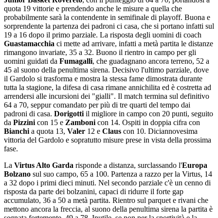
quota 19 vittorie e prendendo anche le misure a quella che
probabilmente sarà la contendente in semifinale di playoff. Buona e
sorprendente la partenza dei padroni ci casa, che si portano infatti sul
19 a 16 dopo il primo parziale. La risposta degli uomini di coach
Guastamacchia
ci mette ad arrivare, infatti a metà partita le distanze
rimangono invariate, 35 a 32. Buono il rientro in campo per gli
uomini guidati da
Fumagalli
, che guadagnano ancora terreno, 52 a
45 al suono della penultima sirena. Decisivo l'ultimo parziale, dove
il Gardolo si trasforma e mostra la stessa fame dimostrata durante
tutta la stagione, la difesa di casa rimane annichilita ed è costretta ad
arrendersi alle incursioni dei "gialli". Il match termina sul definitivo
64 a 70, seppur comandato per più di tre quarti del tempo dai
padroni di casa.
Dorigotti
il migliore in campo con 20 punti, seguito
da
Pizzini
con 15 e
Zamboni
con 14. Ospiti in doppia cifra con
Bianchi
a quota 13,
Valer
12 e
Claus
con 10. Diciannovesima
vittoria del Gardolo e sopratutto misure prese in vista della prossima
fase.
La
Virtus Alto Garda
risponde a distanza, surclassando l'
Europa
Bolzano
sul suo campo, 65 a 100. Partenza a razzo per la Virtus, 14
a 32 dopo i primi dieci minuti. Nel secondo parziale c'è un cenno di
risposta da parte dei bolzanini, capaci di ridurre il forte gap
accumulato, 36 a 50 a metà partita. Rientro sul parquet e rivani che
mettono ancora la freccia, al suono della penultima sirena la partita è
segnata fortemente, 49 a 78. Inutile, se non per la sportività e la