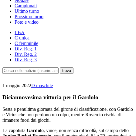
Notizie
Campionati
Ultimo turno
Prossimo turno
Foto e video
LBA
C unica
C femminile
Div. Reg. 1
Div. Reg. 2
Div. Reg. 3
1 maggio 2022
D maschile
Diciannovesima vittoria per il Gardolo
Sesta e penultima giornata del girone di classificazione, con Gardolo
e Virtus che non perdono un colpo, mentre Rovereto rischia di
rimanere fuori dai giochi.
La capolista
Gardolo
, vince, non senza difficoltà, sul campo dello
Junior Basket Rovereto
, con il punteggio di 64 a 70, portandosi a