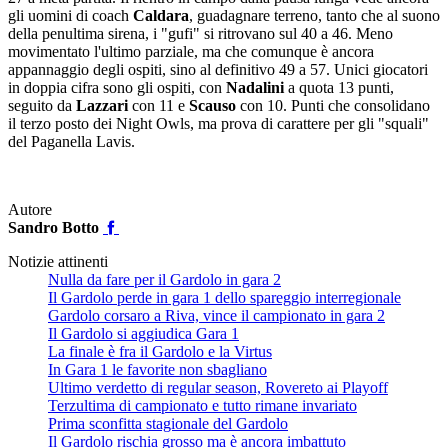
gli uomini di coach
Caldara
, guadagnare terreno, tanto che al suono
della penultima sirena, i "gufi" si ritrovano sul 40 a 46. Meno
movimentato l'ultimo parziale, ma che comunque è ancora
appannaggio degli ospiti, sino al definitivo 49 a 57. Unici giocatori
in doppia cifra sono gli ospiti, con
Nadalini
a quota 13 punti,
seguito da
Lazzari
con 11 e
Scauso
con 10. Punti che consolidano
il terzo posto dei Night Owls, ma prova di carattere per gli "squali"
del Paganella Lavis.
Autore
Sandro Botto
Notizie attinenti
Nulla da fare per il Gardolo in gara 2
Il Gardolo perde in gara 1 dello spareggio interregionale
Gardolo corsaro a Riva, vince il campionato in gara 2
Il Gardolo si aggiudica Gara 1
La finale è fra il Gardolo e la Virtus
In Gara 1 le favorite non sbagliano
Ultimo verdetto di regular season, Rovereto ai Playoff
Terzultima di campionato e tutto rimane invariato
Prima sconfitta stagionale del Gardolo
Il Gardolo rischia grosso ma è ancora imbattuto