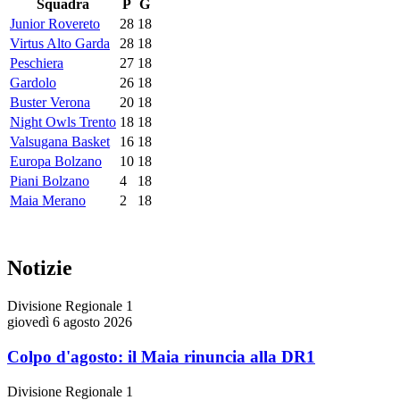
Squadra
P
G
Junior Rovereto
28
18
Virtus Alto Garda
28
18
Peschiera
27
18
Gardolo
26
18
Buster Verona
20
18
Night Owls Trento
18
18
Valsugana Basket
16
18
Europa Bolzano
10
18
Piani Bolzano
4
18
Maia Merano
2
18
Notizie
Divisione Regionale 1
giovedì 6 agosto 2026
Colpo d'agosto: il Maia rinuncia alla DR1
Divisione Regionale 1