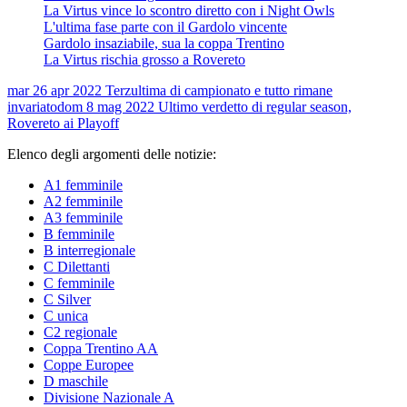
La Virtus vince lo scontro diretto con i Night Owls
L'ultima fase parte con il Gardolo vincente
Gardolo insaziabile, sua la coppa Trentino
La Virtus rischia grosso a Rovereto
mar 26 apr 2022
Terzultima di campionato e tutto rimane
invariato
dom 8 mag 2022
Ultimo verdetto di regular season,
Rovereto ai Playoff
Elenco degli argomenti delle notizie:
A1 femminile
A2 femminile
A3 femminile
B femminile
B interregionale
C Dilettanti
C femminile
C Silver
C unica
C2 regionale
Coppa Trentino AA
Coppe Europee
D maschile
Divisione Nazionale A