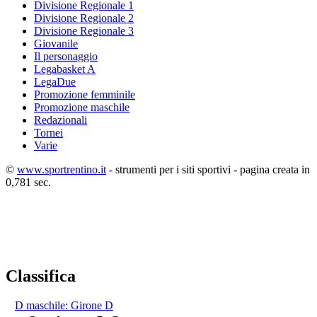
Divisione Regionale 1
Divisione Regionale 2
Divisione Regionale 3
Giovanile
Il personaggio
Legabasket A
LegaDue
Promozione femminile
Promozione maschile
Redazionali
Tornei
Varie
©
www.sportrentino.it
- strumenti per i siti sportivi - pagina creata in
0,781 sec.
Classifica
D maschile: Girone D