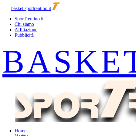
basket.sportrentino.it
SporTrentino.it
Chi siamo
Affiliazione
Pubblicità
Home