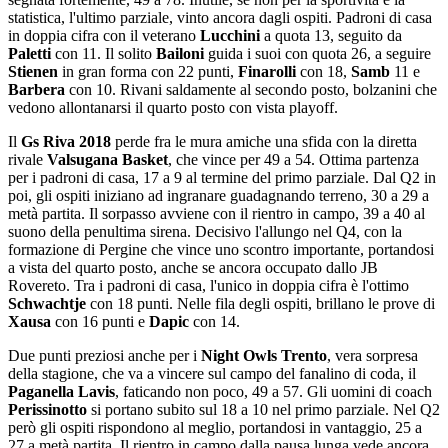
statistica, l'ultimo parziale, vinto ancora dagli ospiti. Padroni di casa
in doppia cifra con il veterano
Lucchini
a quota 13, seguito da
Paletti
con 11. Il solito
Bailoni
guida i suoi con quota 26, a seguire
Stienen
in gran forma con 22 punti,
Finarolli
con 18,
Samb
11 e
Barbera
con 10. Rivani saldamente al secondo posto, bolzanini che
vedono allontanarsi il quarto posto con vista playoff.
Il
Gs Riva 2018
perde fra le mura amiche una sfida con la diretta
rivale
Valsugana Basket
, che vince per 49 a 54. Ottima partenza
per i padroni di casa, 17 a 9 al termine del primo parziale. Dal Q2 in
poi, gli ospiti iniziano ad ingranare guadagnando terreno, 30 a 29 a
metà partita. Il sorpasso avviene con il rientro in campo, 39 a 40 al
suono della penultima sirena. Decisivo l'allungo nel Q4, con la
formazione di Pergine che vince uno scontro importante, portandosi
a vista del quarto posto, anche se ancora occupato dallo JB
Rovereto. Tra i padroni di casa, l'unico in doppia cifra è l'ottimo
Schwachtje
con 18 punti. Nelle fila degli ospiti, brillano le prove di
Xausa
con 16 punti e
Dapic
con 14.
Due punti preziosi anche per i
Night Owls Trento
, vera sorpresa
della stagione, che va a vincere sul campo del fanalino di coda, il
Paganella Lavis
, faticando non poco, 49 a 57. Gli uomini di coach
Perissinotto
si portano subito sul 18 a 10 nel primo parziale. Nel Q2
però gli ospiti rispondono al meglio, portandosi in vantaggio, 25 a
27 a metà partita. Il rientro in campo dalla pausa lunga vede ancora