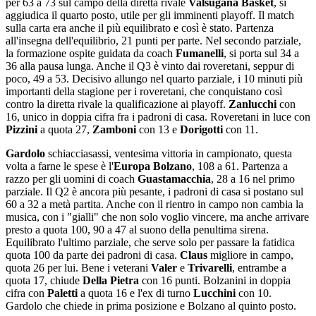
per 63 a 73 sul campo della diretta rivale
Valsugana Basket
, si
aggiudica il quarto posto, utile per gli imminenti playoff. Il match
sulla carta era anche il più equilibrato e così è stato. Partenza
all'insegna dell'equilibrio, 21 punti per parte. Nel secondo parziale,
la formazione ospite guidata da coach
Fumanelli
, si porta sul 34 a
36 alla pausa lunga. Anche il Q3 è vinto dai roveretani, seppur di
poco, 49 a 53. Decisivo allungo nel quarto parziale, i 10 minuti più
importanti della stagione per i roveretani, che conquistano così
contro la diretta rivale la qualificazione ai playoff.
Zanlucchi
con
16, unico in doppia cifra fra i padroni di casa. Roveretani in luce con
Pizzini
a quota 27,
Zamboni
con 13 e
Dorigotti
con 11.
Gardolo
schiacciasassi, ventesima vittoria in campionato, questa
volta a farne le spese è l'
Europa Bolzano
, 108 a 61. Partenza a
razzo per gli uomini di coach
Guastamacchia
, 28 a 16 nel primo
parziale. Il Q2 è ancora più pesante, i padroni di casa si postano sul
60 a 32 a metà partita. Anche con il rientro in campo non cambia la
musica, con i "gialli" che non solo voglio vincere, ma anche arrivare
presto a quota 100, 90 a 47 al suono della penultima sirena.
Equilibrato l'ultimo parziale, che serve solo per passare la fatidica
quota 100 da parte dei padroni di casa.
Claus
migliore in campo,
quota 26 per lui. Bene i veterani
Valer
e
Trivarelli
, entrambe a
quota 17, chiude
Della Pietra
con 16 punti. Bolzanini in doppia
cifra con
Paletti
a quota 16 e l'ex di turno
Lucchini
con 10.
Gardolo che chiede in prima posizione e Bolzano al quinto posto.