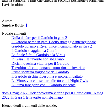
tutta la stagione. Virtus che chiede in seconda posizione e Paganella
Lavis in ultima.
Autore
Sandro Botto
Notizie attinenti
Nulla da fare per il Gardolo in gara 2
Il Gardolo perde in gara 1 dello spareggio interregionale
Gardolo corsaro a Riva, vince il campionato in gara 2
Il Gardolo si aggiudica Gara 1
La finale è fra il Gardolo e la Virtus
In Gara 1 le favorite non sbagliano
Diciannovesima vittoria per il Gardolo
Terzultima di campionato e tutto rimane invariato
Prima sconfitta stagionale del Gardolo
Il Gardolo rischia grosso ma è ancora imbattuto
La Virtus vince lo scontro diretto con i Night Owls
L'ultima fase parte con il Gardolo vincente
dom 1 mag 2022
Diciannovesima vittoria per il Gardolo
lun 16 mag
2022
In Gara 1 le favorite non sbagliano
Elenco degli argomenti delle notizie: