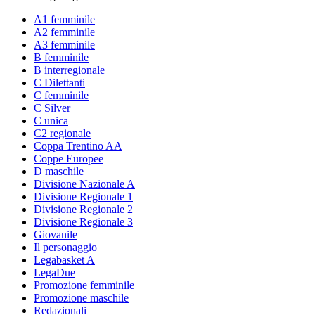
A1 femminile
A2 femminile
A3 femminile
B femminile
B interregionale
C Dilettanti
C femminile
C Silver
C unica
C2 regionale
Coppa Trentino AA
Coppe Europee
D maschile
Divisione Nazionale A
Divisione Regionale 1
Divisione Regionale 2
Divisione Regionale 3
Giovanile
Il personaggio
Legabasket A
LegaDue
Promozione femminile
Promozione maschile
Redazionali