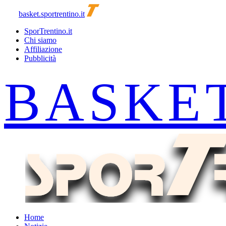
basket.sportrentino.it
SporTrentino.it
Chi siamo
Affiliazione
Pubblicità
Home