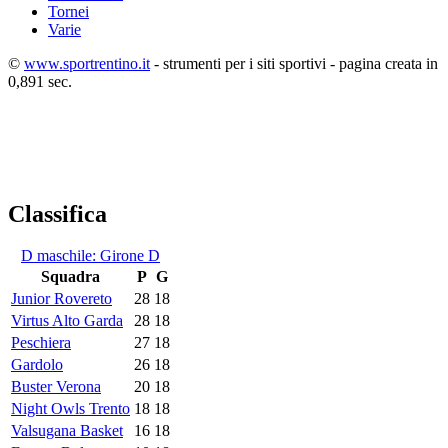
Tornei
Varie
©
www.sportrentino.it
- strumenti per i siti sportivi - pagina creata in
0,891 sec.
Classifica
D maschile: Girone D
Squadra
P
G
Junior Rovereto
28
18
Virtus Alto Garda
28
18
Peschiera
27
18
Gardolo
26
18
Buster Verona
20
18
Night Owls Trento
18
18
Valsugana Basket
16
18