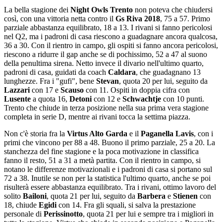
La bella stagione dei
Night Owls Trento
non poteva che chiudersi
così, con una vittoria netta contro il
Gs Riva 2018
, 75 a 57. Primo
parziale abbastanza equilibrato, 18 a 13. I rivani si fanno pericolosi
nel Q2, ma i padroni di casa riescono a guadagnare ancora qualcosa,
36 a 30. Con il rientro in campo, gli ospiti si fanno ancora pericolosi,
riescono a ridurre il gap anche se di pochissimo, 52 a 47 al suono
della penultima sirena. Netto invece il divario nell'ultimo quarto,
padroni di casa, guidati da coach
Caldara
, che guadagnano 13
lunghezze. Fra i "gufi", bene
Stevan
, quota 20 per lui, seguito da
Lazzari
con 17 e
Scauso
con 11. Ospiti in doppia cifra con
Lusente
a quota 16,
Detoni
con 12 e
Schwachtje
con 10 punti.
Trento che chiude in terza posizione nella sua prima vera stagione
completa in serie D, mentre ai rivani tocca la settima piazza.
Non c'è storia fra la
Virtus Alto Garda
e il
Paganella Lavis
, con i
primi che vincono per 88 a 48. Buono il primo parziale, 25 a 20. La
stanchezza del fine stagione e la poca motivazione in classifica
fanno il resto, 51 a 31 a metà partita. Con il rientro in campo, si
notano le differenze motivazionali e i padroni di casa si portano sul
72 a 38. Inutile se non per la statistica l'ultimo quarto, anche se poi
risulterà essere abbastanza equilibrato. Tra i rivani, ottimo lavoro del
solito
Bailoni
, quota 21 per lui, seguito da
Barbera
e
Stienen
con
18, chiude
Egidi
con 14. Fra gli squali, si salva la prestazione
personale di
Perissinotto
, quota 21 per lui e sempre tra i migliori in