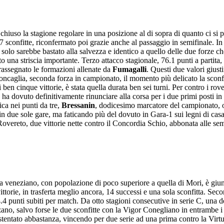
 chiuso la stagione regolare in una posizione al di sopra di quanto ci si
 e 7 sconfitte, riconfermato poi grazie anche al passaggio in semifinale. I
solo sarebbe bastato alla salvezza e identico a quello delle due forze che
o una striscia importante. Terzo attacco stagionale, 76.1 punti a partita
trassegnato le formazioni allenate da
Fumagalli
. Questi due valori giust
Roncaglia, seconda forza in campionato, il momento più delicato la sconfi
 di ben cinque vittorie, è stata quella durata ben sei turni. Per contro i
n ha dovuto definitivamente rinunciare alla corsa per i due primi posti in
fica nei punti da tre,
Bressanin
, dodicesimo marcatore del campionato, 
a in due sole gare, ma faticando più del dovuto in Gara-1 sui legni di ca
Rovereto, due vittorie nette contro il Concordia Schio, abbonata alle semi
 veneziano, con popolazione di poco superiore a quella di Mori, è giunta
vittorie, in trasferta meglio ancora, 14 successi e una sola sconfitta. Sec
.4 punti subiti per match. Da otto stagioni consecutive in serie C, una del
lzano, salvo forse le due sconfitte con la Vigor Conegliano in entrambe 
 stentato abbastanza, vincendo per due serie ad una prima contro la Virt