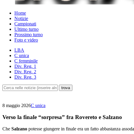
Home
Notizie
Campionati
Ultimo turno
Prossimo turno
Foto e video
LBA
C unica
C femminile
Div. Reg. 1
Div. Reg. 2
Div. Reg. 3
8 maggio 2026
C unica
Verso la finale “sorpresa” fra Rovereto e Salzano
Che
Salzano
potesse giungere in finale era un fatto abbastanza assodat