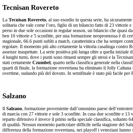
Tecnisan Rovereto
La
Tecnisan Rovereto
, al suo esordio in questa serie, ha sicuramente
solitaria che vale come l’oro, figlio di un bilancio fatto di 23 vittorie
perso in due sole occasioni in regular season, un bilancio che quasi da 
ben 10 vittorie e 5 sconfitte, per una formazione neopromossa è di cert
stagionale, 66.6 punti subìti a match, caratteristica che ha sempre con
regolare. Il momento più alto certamente la vittoria casalinga contro 
assenze inaspettate. La serie positiva più lunga oltre a quella iniziale
4 lunghi turni, dove i punti sono rimasti sempre gli stessi e la Tecnisa
stati certamente
Czumbel
, quarto nella classifica generale nella classi
quarti di finale, la formazione roveretana ha eliminato il Jolly Caltan
overtime, sudando più del dovuto. In semifinale è stato più facile per 
Salzano
Il
Salzano
, formazione proveniente dall’omonimo paese dell’entroterra
di marcia con 27 vittorie e sole 3 sconfitte. In casa due sconfitte e 13 
reparto difensivo è invece il primo nella speciale classifica, soltanto 64
di qualità. Nessun momento particolare difficile nella stagione del Sa
differenza della formazione roveretana, nei playoff i veneziani hanno