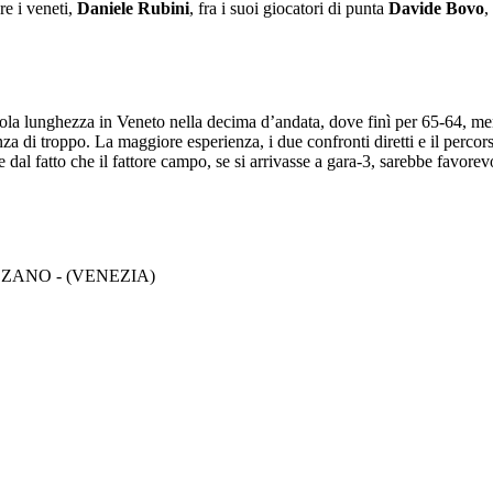
re i veneti,
Daniele Rubini
, fra i suoi giocatori di punta
Davide Bovo
,
sola lunghezza in Veneto nella decima d’andata, dove finì per 65-64, men
a di troppo. La maggiore esperienza, i due confronti diretti e il percor
dal fatto che il fattore campo, se si arrivasse a gara-3, sarebbe favorev
LZANO - (VENEZIA)