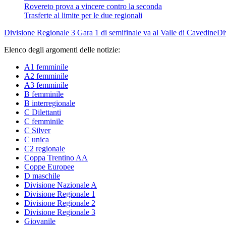
Rovereto prova a vincere contro la seconda
Trasferte al limite per le due regionali
Divisione Regionale 3
Gara 1 di semifinale va al Valle di Cavedine
Di
Elenco degli argomenti delle notizie:
A1 femminile
A2 femminile
A3 femminile
B femminile
B interregionale
C Dilettanti
C femminile
C Silver
C unica
C2 regionale
Coppa Trentino AA
Coppe Europee
D maschile
Divisione Nazionale A
Divisione Regionale 1
Divisione Regionale 2
Divisione Regionale 3
Giovanile