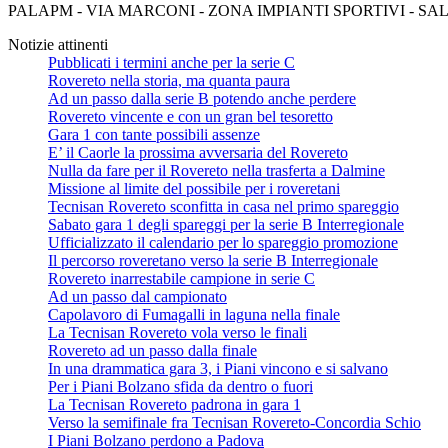
PALAPM - VIA MARCONI - ZONA IMPIANTI SPORTIVI - SA
Notizie attinenti
Pubblicati i termini anche per la serie C
Rovereto nella storia, ma quanta paura
Ad un passo dalla serie B potendo anche perdere
Rovereto vincente e con un gran bel tesoretto
Gara 1 con tante possibili assenze
E’ il Caorle la prossima avversaria del Rovereto
Nulla da fare per il Rovereto nella trasferta a Dalmine
Missione al limite del possibile per i roveretani
Tecnisan Rovereto sconfitta in casa nel primo spareggio
Sabato gara 1 degli spareggi per la serie B Interregionale
Ufficializzato il calendario per lo spareggio promozione
Il percorso roveretano verso la serie B Interregionale
Rovereto inarrestabile campione in serie C
Ad un passo dal campionato
Capolavoro di Fumagalli in laguna nella finale
La Tecnisan Rovereto vola verso le finali
Rovereto ad un passo dalla finale
In una drammatica gara 3, i Piani vincono e si salvano
Per i Piani Bolzano sfida da dentro o fuori
La Tecnisan Rovereto padrona in gara 1
Verso la semifinale fra Tecnisan Rovereto-Concordia Schio
I Piani Bolzano perdono a Padova