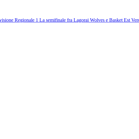
visione Regionale 1
La semifinale fra Lagorai Wolves e Basket Est Ve