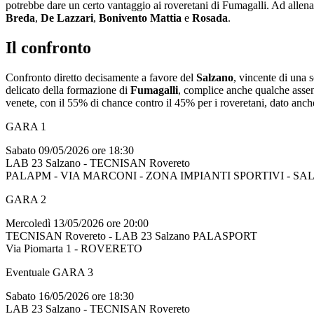
potrebbe dare un certo vantaggio ai roveretani di Fumagalli. Ad allena
Breda
,
De Lazzari
,
Bonivento Mattia
e
Rosada
.
Il confronto
Confronto diretto decisamente a favore del
Salzano
, vincente di una 
delicato della formazione di
Fumagalli
, complice anche qualche assenz
venete, con il 55% di chance contro il 45% per i roveretani, dato anche 
GARA 1
Sabato 09/05/2026 ore 18:30
LAB 23 Salzano - TECNISAN Rovereto
PALAPM - VIA MARCONI - ZONA IMPIANTI SPORTIVI - SA
GARA 2
Mercoledì 13/05/2026 ore 20:00
TECNISAN Rovereto - LAB 23 Salzano PALASPORT
Via Piomarta 1 - ROVERETO
Eventuale GARA 3
Sabato 16/05/2026 ore 18:30
LAB 23 Salzano - TECNISAN Rovereto