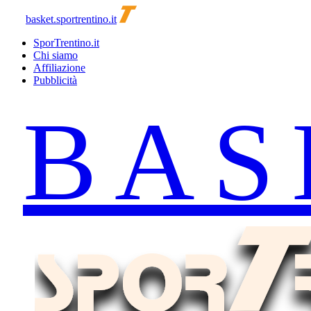
basket.sportrentino.it
SporTrentino.it
Chi siamo
Affiliazione
Pubblicità