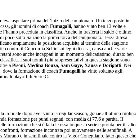
 poteva aspettare prima dell’inizio del campionato. Un terzo posto in
n casa, gli uomini di coach
Fumagalli
, hanno vinto ben 13 volte e
 l’hanno preceduta in classifica. Anche in trasferta il saldo è ottimo,
, di poco sotto Salzano la prima forza del campionato. Terza difesa
ificano ampiamente la posizione acquisita al termine della stagione
tta contro il Concordia Schio sui legni di casa, causa anche varie
 roveretani sono anche incappati in un momento delicatissimo, durato ben
 classifica. I suoi uomini più rappresentativi in questa stagione sono
oltre a
Pisoni
,
Medina Bouza
,
Sam Gaye
,
Xausa
e
Dorigotti
. Nei
sa, dove la formazione di coach
Fumagalli
ha vinto soltanto agli
finali playoff di Serie C.
 in finale dopo aver vinto la regular season, grazie all’ottimo ruolino
onda formazione per punti segnati, con media di 77.6 a partita. Il
le formazioni che si è fatta le ossa in questa serie e pronta per il salto
i confronti, formazione incontrata poi nuovamente nelle semifinali. A
us Murano e in semifinale contro la Vigor Conegliano, fatto questo che