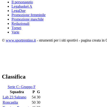
Il personaggio
Legabasket A
LegaDue
Promozione femminile
Promozione maschile
Redazionali
Tornei
Varie
©
www.sportrentino.it
- strumenti per i siti sportivi - pagina creata in 
Classifica
Serie C: Gruppo F
Squadra
P
G
Lab 23 Salzano
54
30
Roncaglia
50
30