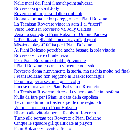
Nelle mani dei Piani il matchpoint salvezza
Rovereto si gioca il Jolly
Rovereto ad un passo dalle semifinali
Buona la prima nello spareggio per i Piani Bolzano
La Tecnisan Rovereto vince in gara 1 ai “rigori"
Verso Tecnisan Rovereto vs. Jolly Caltana
Verso lo spareggio Piani Bolzano - Unione Padova
Ufficializzati gli abbinamenti playoff-playout
Missione playoff fallita per i Piani Bolzano
Ai Piani Bolzano potrebbe anche bastare la sola vittoria
Rovereto vince e chiude terza
Per i Piani Bolzano è d’obbligo vincere
I Piani Bolzano costretti a vincere e non solo
Rovereto doma nuovamente la storia, ma rischia molto nel final
I Piani Bolzano non reggono al Basket Roncaglia
Penultima per assestare i giusti colpi
Il mese di marzo per Piani Bolzano e Rovereto
La Tecnisan Rovereto, ritrova la vittoria anche in trasferta
Nulla da fare per i Piani in casa della capolista
Terzultimo turno in trasferta per le due regionali
Vittoria a metà per i Piani Bolzano
Ritorno alla vittoria per la Tecnisan Rovereto
Turno alla portata per Rovereto e Piani Bolzano
Cinque le squadre già qualificate ai playoff
Piani Bolzano vincente a Schio