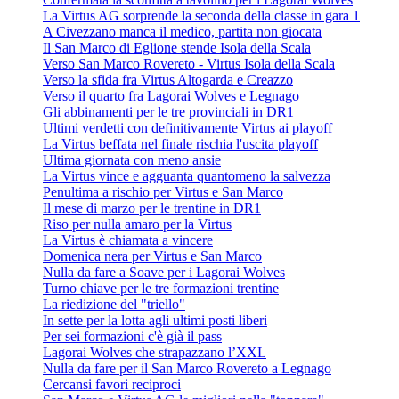
La Virtus AG sorprende la seconda della classe in gara 1
A Civezzano manca il medico, partita non giocata
Il San Marco di Eglione stende Isola della Scala
Verso San Marco Rovereto - Virtus Isola della Scala
Verso la sfida fra Virtus Altogarda e Creazzo
Verso il quarto fra Lagorai Wolves e Legnago
Gli abbinamenti per le tre provinciali in DR1
Ultimi verdetti con definitivamente Virtus ai playoff
La Virtus beffata nel finale rischia l'uscita playoff
Ultima giornata con meno ansie
La Virtus vince e agguanta quantomeno la salvezza
Penultima a rischio per Virtus e San Marco
Il mese di marzo per le trentine in DR1
Riso per nulla amaro per la Virtus
La Virtus è chiamata a vincere
Domenica nera per Virtus e San Marco
Nulla da fare a Soave per i Lagorai Wolves
Turno chiave per le tre formazioni trentine
La riedizione del "triello"
In sette per la lotta agli ultimi posti liberi
Per sei formazioni c'è già il pass
Lagorai Wolves che strapazzano l’XXL
Nulla da fare per il San Marco Rovereto a Legnago
Cercansi favori reciproci