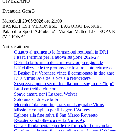
CIVEZZANO
Eventuale Gara 3
Mercoledì 20/05/2026 ore 21:00
BASKET EST VERONESE - LAGORAI BASKET
Pal.to d.lo Sport 'A.Piubello' - Via San Matteo 137 - SOAVE -
(VERONA)
Notizie attinenti
Quattro al momento le formazioni regionali in DR1
Fissati i termini per la nuova stagione 2026/27
Definita la formula della nuova Coppa regionale
Ufficializzate le tre promosse e le altrettante retrocesse
Il Basket Est Veronese vince il campionato in due gare
E’ la Virtus Isola della Scala a retrocedere
Si spezza a pochi secondi dalla fine il sogno dei “lupi"
Lupi costretti a vincere
Soave amara per i Lagorai Wolves
Solo una su due ce la fa
Mercoledì da leoni in gara 3 per Lagorai e Virtus
Missione compiuta per il Lagorai Wolves
Eglione alla fine salva il San Marco Rovereto
Resistenza ad oltrenza per la Virtus Ag
Gara 2 fondamentale per le tre formazioni provinciali
Confermata la sconfitta a tavolino per i Lagorai Wolves