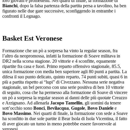
loro giovani e promettenti. Nei quarti di finale, la formazione di
Bianchi
, dopo la falsa partenza della partita persa a tavolino, ha ben
figurato nelle due gare successive, sconfiggendo in entrambe i
confronti il Legnago.
Basket Est Veronese
Formazione che un pò a sorpresa ha vinto la regular season, fra
l’altro da neopromossa, infatti la formazione di Soave militava in
DR2 nella scorsa stagione. 20 vittorie e 4 sconfitte, equamente
ripartite fra casa e fuori. Primo reparto offensivo stagionale, 85.5,
unica formazione con media ben superiore agli 80 punti a partita. La
difesa il suo punto delicato, quinto reparto, 74 punti subiti, quasi 6 in
più a partita rispetto ai “lupi” di Civezzano. Nessuna serie negativa
stagionale, un bel percorso con una serie positiva di ben 10 vittorie
di seguito, cosa che ha permesso alla formazione di Soave di vincere
un pò a sorpresa la regular season ai danni delle più quotate Creazzo
e Arzignano. Ad allenarla
Jacopo Tamellin
, gli uomini da tenere
sott’occhio sono
Bonci
,
Bevilacqua
,
Gugole
,
Bovo Daniele
e
Bovo Massimo
. Nei quarti di finale, la formazione con sede a Soave
ha sconfitto in due sole partite il Bear Isola di Isola Vicentina, il fatto
di aver giocato un turno in meno potrebbe essere favorevole ai
veronesi.