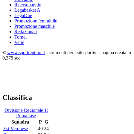
Il personaggio
Legabasket A
LegaDue
Promozione femminile
Promozione maschile
Redazionali
Tornei
Varie
©
www.sportrentino.it
- strumenti per i siti sportivi - pagina creata in
0,375 sec.
Classifica
Divisione Regionale 1:
Prima fase
Squadra
P
G
Est Veronese
40
24