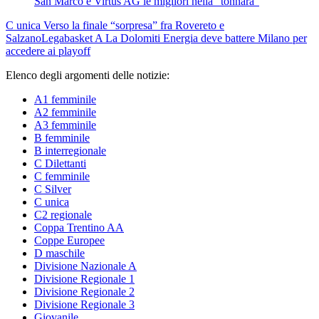
San Marco e Virtus AG le migliori nella "tonnara"
C unica
Verso la finale “sorpresa” fra Rovereto e
Salzano
Legabasket A
La Dolomiti Energia deve battere Milano per
accedere ai playoff
Elenco degli argomenti delle notizie:
A1 femminile
A2 femminile
A3 femminile
B femminile
B interregionale
C Dilettanti
C femminile
C Silver
C unica
C2 regionale
Coppa Trentino AA
Coppe Europee
D maschile
Divisione Nazionale A
Divisione Regionale 1
Divisione Regionale 2
Divisione Regionale 3
Giovanile