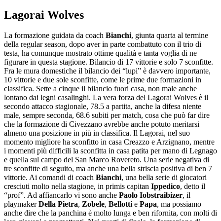
Lagorai Wolves
La formazione guidata da coach
Bianchi
, giunta quarta al termine
della regular season, dopo aver in parte combattuto con il trio di
testa, ha comunque mostrato ottime qualità e tanta voglia di ne
figurare in questa stagione. Bilancio di 17 vittorie e solo 7 sconfitte.
Fra le mura domestiche il bilancio dei “lupi” è davvero importante,
10 vittorie e due sole sconfitte, come le prime due formazioni in
classifica. Sette a cinque il bilancio fuori casa, non male anche
lontano dai legni casalinghi. La vera forza del Lagorai Wolves è il
secondo attacco stagionale, 78.5 a partita, anche la difesa niente
male, sempre seconda, 68.6 subiti per match, cosa che può far dire
che la formazione di Civezzano avrebbe anche potuto meritarsi
almeno una posizione in più in classifica. Il Lagorai, nel suo
momento migliore ha sconfitto in casa Creazzo e Arzignano, mentre
i momenti più difficili la sconfitta in casa patita per mano di Legnago
e quella sul campo del San Marco Rovereto. Una serie negativa di
tre sconfitte di seguito, ma anche una bella striscia positiva di ben 7
vittorie. Ai comandi di coach
Bianchi
, una bella serie di giocatori
cresciuti molto nella stagione, in primis capitan
Ippedico
, detto il
“prof”. Ad affiancarlo vi sono anche
Paolo Iobstraibizer
, il
playmaker
Della Pietra
,
Zobele
,
Bellotti
e
Papa
, ma possiamo
anche dire che la panchina è molto lunga e ben rifornita, con molti di