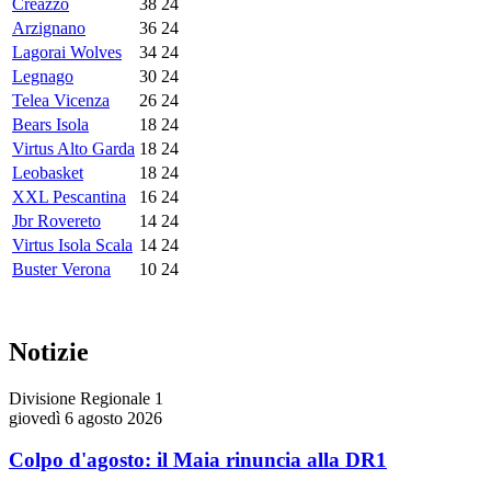
Creazzo
38
24
Arzignano
36
24
Lagorai Wolves
34
24
Legnago
30
24
Telea Vicenza
26
24
Bears Isola
18
24
Virtus Alto Garda
18
24
Leobasket
18
24
XXL Pescantina
16
24
Jbr Rovereto
14
24
Virtus Isola Scala
14
24
Buster Verona
10
24
Notizie
Divisione Regionale 1
giovedì 6 agosto 2026
Colpo d'agosto: il Maia rinuncia alla DR1