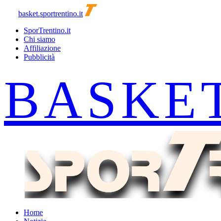
basket.sportrentino.it
SporTrentino.it
Chi siamo
Affiliazione
Pubblicità
Home