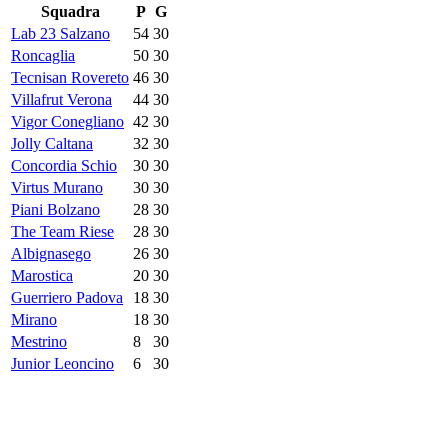
Squadra
P
G
Lab 23 Salzano
54
30
Roncaglia
50
30
Tecnisan Rovereto
46
30
Villafrut Verona
44
30
Vigor Conegliano
42
30
Jolly Caltana
32
30
Concordia Schio
30
30
Virtus Murano
30
30
Piani Bolzano
28
30
The Team Riese
28
30
Albignasego
26
30
Marostica
20
30
Guerriero Padova
18
30
Mirano
18
30
Mestrino
8
30
Junior Leoncino
6
30