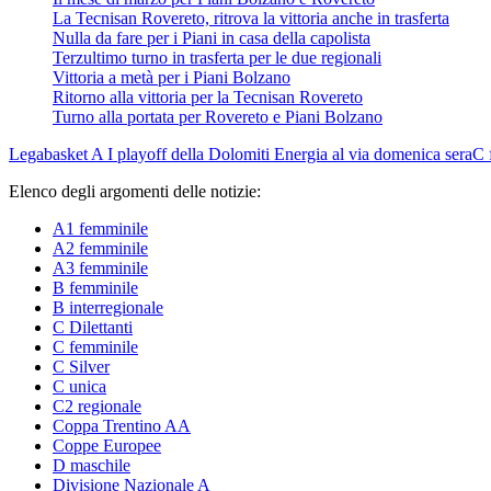
La Tecnisan Rovereto, ritrova la vittoria anche in trasferta
Nulla da fare per i Piani in casa della capolista
Terzultimo turno in trasferta per le due regionali
Vittoria a metà per i Piani Bolzano
Ritorno alla vittoria per la Tecnisan Rovereto
Turno alla portata per Rovereto e Piani Bolzano
Legabasket A
I playoff della Dolomiti Energia al via domenica sera
C 
Elenco degli argomenti delle notizie:
A1 femminile
A2 femminile
A3 femminile
B femminile
B interregionale
C Dilettanti
C femminile
C Silver
C unica
C2 regionale
Coppa Trentino AA
Coppe Europee
D maschile
Divisione Nazionale A