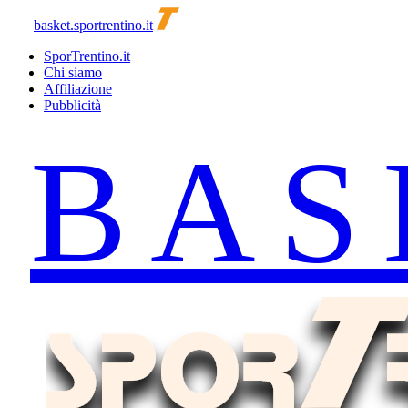
basket.sportrentino.it
SporTrentino.it
Chi siamo
Affiliazione
Pubblicità