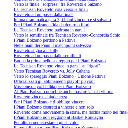
Verso la finale “sorpresa” fra Rovereto e Salzano
La Tecnisan Rovereto vola verso le finali
Rovereto ad un passo dalla finale
In una drammatica gara 3, i Piani vincono e si salvano
Per i Piani Bolzano sfida da dentro o fuori
La Tecnisan Rovereto padrona in gara 1
Verso la semifinale fra Tecnisan Rovereto-Concordia Schio
I Piani Bolzano perdono a Padova
Nelle mani dei Piani il matchpoint salvezza
Rovereto si gioca il Jolly
Rovereto ad un passo dalle semifinali
Buona la prima nello spareggio per i Piani Bolzano
La Tecnisan Rovereto vince in gara 1 ai “rigori"
Verso Tecnisan Rovereto vs. Jolly Caltana
Verso lo spareggio Piani Bolzano - Unione Padova
Ufficializzati gli abbinamenti playoff-playout
Missione playoff fallita per i Piani Bolzano
Ai Piani Bolzano potrebbe anche bastare la sola vittoria
Rovereto vince e chiude terza
Per i Piani Bolzano è d’obbligo vincere
I Piani Bolzano costretti a vincere e non solo
Rovereto doma nuovamente la storia, ma rischia molto nel final
I Piani Bolzano non reggono al Basket Roncaglia
Penultima per assestare i giusti colpi
Il mese di marzo per Piani Bolzano e Rovereto