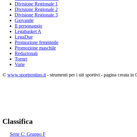
Divisione Regionale 1
Divisione Regionale 2
Divisione Regionale 3
Giovanile
Il personaggio
Legabasket A
LegaDue
Promozione femminile
Promozione maschile
Redazionali
Tornei
Varie
©
www.sportrentino.it
- strumenti per i siti sportivi - pagina creata in 
Classifica
Serie C: Gruppo F