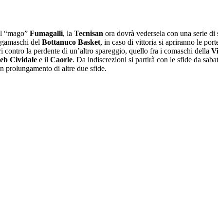
dal “mago”
Fumagalli
, la
Tecnisan
ora dovrà vedersela con una serie di s
ergamaschi del
Bottanuco Basket
, in caso di vittoria si apriranno le por
 contro la perdente di un’altro spareggio, quello fra i comaschi della
V
eb Cividale
e il
Caorle
. Da indiscrezioni si partirà con le sfide da sa
n prolungamento di altre due sfide.