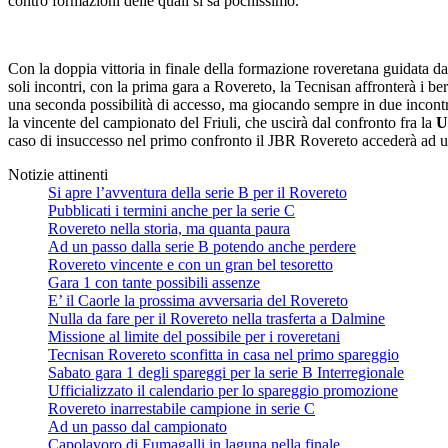
contro formazioni delle quali si sa pochissimo.
Con la doppia vittoria in finale della formazione roveretana guidata 
soli incontri, con la prima gara a Rovereto, la Tecnisan affronterà i b
una seconda possibilità di accesso, ma giocando sempre in due incontri
la vincente del campionato del Friuli, che uscirà dal confronto fra la
U
caso di insuccesso nel primo confronto il JBR Rovereto accederà ad u
Notizie attinenti
Si apre l’avventura della serie B per il Rovereto
Pubblicati i termini anche per la serie C
Rovereto nella storia, ma quanta paura
Ad un passo dalla serie B potendo anche perdere
Rovereto vincente e con un gran bel tesoretto
Gara 1 con tante possibili assenze
E’ il Caorle la prossima avversaria del Rovereto
Nulla da fare per il Rovereto nella trasferta a Dalmine
Missione al limite del possibile per i roveretani
Tecnisan Rovereto sconfitta in casa nel primo spareggio
Sabato gara 1 degli spareggi per la serie B Interregionale
Ufficializzato il calendario per lo spareggio promozione
Rovereto inarrestabile campione in serie C
Ad un passo dal campionato
Capolavoro di Fumagalli in laguna nella finale