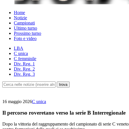
Home
Notizie
Campionati
Ultimo turno
Prossimo turno
Foto e video
LBA
C unica
C femminile
Div. Reg. 1
Div. Reg. 2
Div. Reg. 3
16 maggio 2026
C unica
Il percorso roveretano verso la serie B Interregionale
Dopo la vittoria del raggruppamento del campionato di serie C veneto