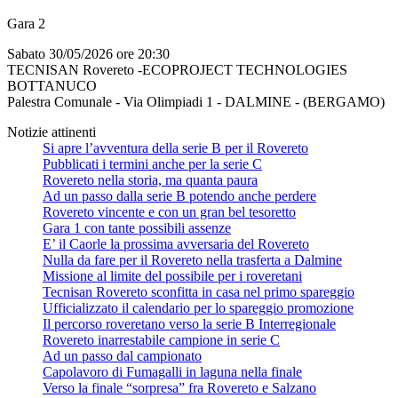
Gara 2
Sabato 30/05/2026 ore 20:30
TECNISAN Rovereto -ECOPROJECT TECHNOLOGIES
BOTTANUCO
Palestra Comunale - Via Olimpiadi 1 - DALMINE - (BERGAMO)
Notizie attinenti
Si apre l’avventura della serie B per il Rovereto
Pubblicati i termini anche per la serie C
Rovereto nella storia, ma quanta paura
Ad un passo dalla serie B potendo anche perdere
Rovereto vincente e con un gran bel tesoretto
Gara 1 con tante possibili assenze
E’ il Caorle la prossima avversaria del Rovereto
Nulla da fare per il Rovereto nella trasferta a Dalmine
Missione al limite del possibile per i roveretani
Tecnisan Rovereto sconfitta in casa nel primo spareggio
Ufficializzato il calendario per lo spareggio promozione
Il percorso roveretano verso la serie B Interregionale
Rovereto inarrestabile campione in serie C
Ad un passo dal campionato
Capolavoro di Fumagalli in laguna nella finale
Verso la finale “sorpresa” fra Rovereto e Salzano