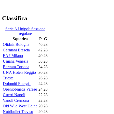
Classifica
Serie A Unipol: Sessione
regolare
Squadra
P
G
Olidata Bologna
46
28
Germani Brescia
42
28
EA7 Milano
40
28
Umana Venezia
38
28
Bertram Tortona
34
28
UNA Hotels Reggio
30
28
Trieste
26
28
Dolomiti Energia
24
28
Openjobmetis Varese
24
28
Guerri Napoli
22
28
Vanoli Cremona
22
28
Old Wild West Udine
20
28
Nutribullet Treviso
20
28