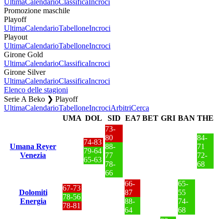
Ultima
Calendario
Classifica
Incroci
Promozione maschile
Playoff
Ultima
Calendario
Tabellone
Incroci
Playout
Ultima
Calendario
Tabellone
Incroci
Girone Gold
Ultima
Calendario
Classifica
Incroci
Girone Silver
Ultima
Calendario
Classifica
Incroci
Elenco delle stagioni
Serie A Beko ❯ Playoff
Ultima
Calendario
Tabellone
Incroci
Arbitri
Cerca
UMA
DOL
SID
EA7
BET
GRI
BAN
THE
73-
80
84-
74-83
Umana Reyer
88-
71
79-64
Venezia
77
72-
65-63
78-
68
66
66-
65-
67-73
Dolomiti
87
55
78-56
Energia
88-
74-
78-81
64
68