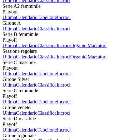
Ultima
Calendario
Classifica
Incroci
Serie A2 femminile
Playout
Ultima
Calendario
Tabellone
Incroci
Girone A
Ultima
Calendario
Classifica
Incroci
Serie B femminile
Playoff
Ultima
Calendario
Classifica
Incroci
Organici
Marcatori
Sessione regolare
Ultima
Calendario
Classifica
Incroci
Organici
Marcatori
Serie C maschile
Playout
Ultima
Calendario
Tabellone
Incroci
Girone Silver
Ultima
Calendario
Classifica
Incroci
Serie C femminile
Playoff
Ultima
Calendario
Tabellone
Incroci
Girone veneto
Ultima
Calendario
Classifica
Incroci
Serie D maschile
Playoff
Ultima
Calendario
Tabellone
Incroci
Girone regionale