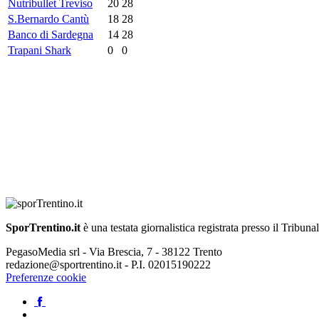
Nutribullet Treviso
20
28
S.Bernardo Cantù
18
28
Banco di Sardegna
14
28
Trapani Shark
0
0
SporTrentino.it
è una testata giornalistica registrata presso il Tribuna
PegasoMedia srl - Via Brescia, 7 - 38122 Trento
redazione@sportrentino.it - P.I. 02015190222
Preferenze cookie