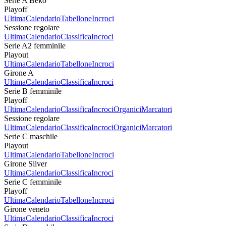
Serie A Beko
Playoff
Ultima
Calendario
Tabellone
Incroci
Sessione regolare
Ultima
Calendario
Classifica
Incroci
Serie A2 femminile
Playout
Ultima
Calendario
Tabellone
Incroci
Girone A
Ultima
Calendario
Classifica
Incroci
Serie B femminile
Playoff
Ultima
Calendario
Classifica
Incroci
Organici
Marcatori
Sessione regolare
Ultima
Calendario
Classifica
Incroci
Organici
Marcatori
Serie C maschile
Playout
Ultima
Calendario
Tabellone
Incroci
Girone Silver
Ultima
Calendario
Classifica
Incroci
Serie C femminile
Playoff
Ultima
Calendario
Tabellone
Incroci
Girone veneto
Ultima
Calendario
Classifica
Incroci