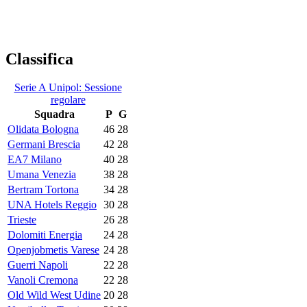
Classifica
Serie A Unipol: Sessione
regolare
Squadra
P
G
Olidata Bologna
46
28
Germani Brescia
42
28
EA7 Milano
40
28
Umana Venezia
38
28
Bertram Tortona
34
28
UNA Hotels Reggio
30
28
Trieste
26
28
Dolomiti Energia
24
28
Openjobmetis Varese
24
28
Guerri Napoli
22
28
Vanoli Cremona
22
28
Old Wild West Udine
20
28