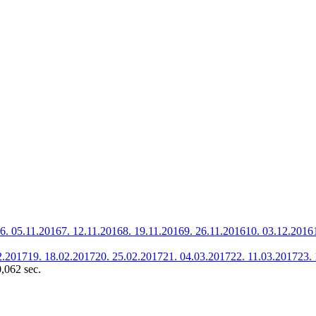
6.
05.11.2016
7.
12.11.2016
8.
19.11.2016
9.
26.11.2016
10.
03.12.2016
2.2017
19.
18.02.2017
20.
25.02.2017
21.
04.03.2017
22.
11.03.2017
23.
0,062 sec.