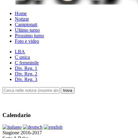
Home
Notizie
Campionati
Ultimo turno
Prossimo turno
Foto e video
LBA
C unica
C femminile
Div. Reg. 1
Div. Reg. 2
Div. Reg. 3
Calendario
Stagione 2016-2017