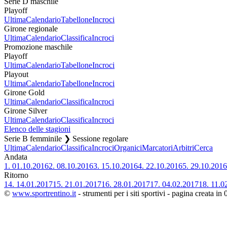
Serie D maschile
Playoff
Ultima
Calendario
Tabellone
Incroci
Girone regionale
Ultima
Calendario
Classifica
Incroci
Promozione maschile
Playoff
Ultima
Calendario
Tabellone
Incroci
Playout
Ultima
Calendario
Tabellone
Incroci
Girone Gold
Ultima
Calendario
Classifica
Incroci
Girone Silver
Ultima
Calendario
Classifica
Incroci
Elenco delle stagioni
Serie B femminile ❯ Sessione regolare
Ultima
Calendario
Classifica
Incroci
Organici
Marcatori
Arbitri
Cerca
Andata
1.
01.10.2016
2.
08.10.2016
3.
15.10.2016
4.
22.10.2016
5.
29.10.2016
Ritorno
14.
14.01.2017
15.
21.01.2017
16.
28.01.2017
17.
04.02.2017
18.
11.0
©
www.sportrentino.it
- strumenti per i siti sportivi - pagina creata in 