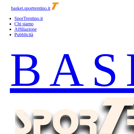
basket.sportrentino.it
SporTrentino.it
Chi siamo
Affiliazione
Pubblicità