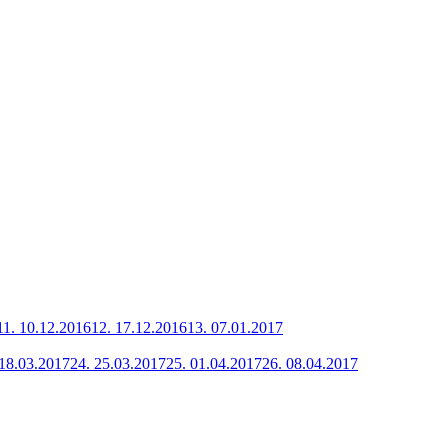
11.
10.12.2016
12.
17.12.2016
13.
07.01.2017
18.03.2017
24.
25.03.2017
25.
01.04.2017
26.
08.04.2017