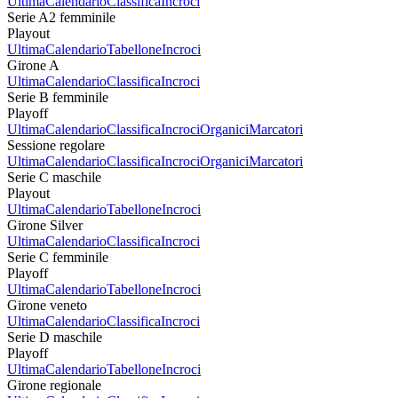
Ultima
Calendario
Classifica
Incroci
Serie A2 femminile
Playout
Ultima
Calendario
Tabellone
Incroci
Girone A
Ultima
Calendario
Classifica
Incroci
Serie B femminile
Playoff
Ultima
Calendario
Classifica
Incroci
Organici
Marcatori
Sessione regolare
Ultima
Calendario
Classifica
Incroci
Organici
Marcatori
Serie C maschile
Playout
Ultima
Calendario
Tabellone
Incroci
Girone Silver
Ultima
Calendario
Classifica
Incroci
Serie C femminile
Playoff
Ultima
Calendario
Tabellone
Incroci
Girone veneto
Ultima
Calendario
Classifica
Incroci
Serie D maschile
Playoff
Ultima
Calendario
Tabellone
Incroci
Girone regionale