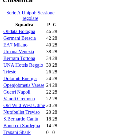
Serie A Unipol: Sessione
regolare
Squadra
P
G
Olidata Bologna
46
28
Germani Brescia
42
28
EA7 Milano
40
28
Umana Venezia
38
28
Bertram Tortona
34
28
UNA Hotels Reggio
30
28
Trieste
26
28
Dolomiti Energia
24
28
Openjobmetis Varese
24
28
Guerri Napoli
22
28
Vanoli Cremona
22
28
Old Wild West Udine
20
28
Nutribullet Treviso
20
28
S.Bernardo Cantù
18
28
Banco di Sardegna
14
28
Trapani Shark
0
0