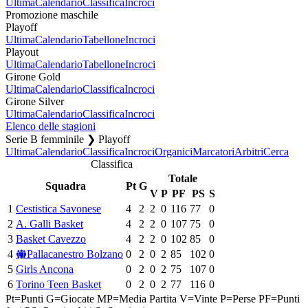
Ultima
Calendario
Classifica
Incroci
Promozione maschile
Playoff
Ultima
Calendario
Tabellone
Incroci
Playout
Ultima
Calendario
Tabellone
Incroci
Girone Gold
Ultima
Calendario
Classifica
Incroci
Girone Silver
Ultima
Calendario
Classifica
Incroci
Elenco delle stagioni
Serie B femminile ❯ Playoff
Ultima
Calendario
Classifica
Incroci
Organici
Marcatori
Arbitri
Cerca
Classifica
Totale
Squadra
Pt
G
V
P
PF
PS
S
1
Cestistica Savonese
4
2
2
0
116
77
0
2
A. Galli Basket
4
2
2
0
107
75
0
3
Basket Cavezzo
4
2
2
0
102
85
0
4
Pallacanestro Bolzano
0
2
0
2
85
102
0
5
Girls Ancona
0
2
0
2
75
107
0
6
Torino Teen Basket
0
2
0
2
77
116
0
Pt=Punti
G=Giocate
MP=Media Partita
V=Vinte
P=Perse
PF=Punti