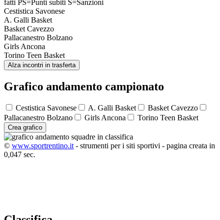
fatti
PS=Punti subiti
S=Sanzioni
Cestistica Savonese
A. Galli Basket
Basket Cavezzo
Pallacanestro Bolzano
Girls Ancona
Torino Teen Basket
Alza incontri in trasferta
Grafico andamento campionato
Cestistica Savonese
A. Galli Basket
Basket Cavezzo
Pallacanestro Bolzano
Girls Ancona
Torino Teen Basket
Crea grafico
©
www.sportrentino.it
- strumenti per i siti sportivi - pagina creata in
0,047 sec.
Classifica