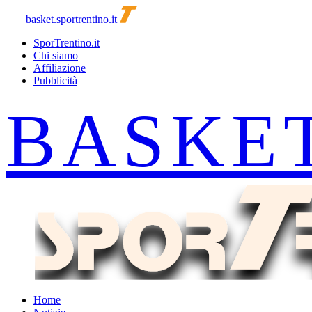
basket.sportrentino.it
SporTrentino.it
Chi siamo
Affiliazione
Pubblicità
Home