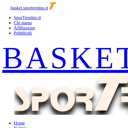
basket.sportrentino.it
SporTrentino.it
Chi siamo
Affiliazione
Pubblicità
Home