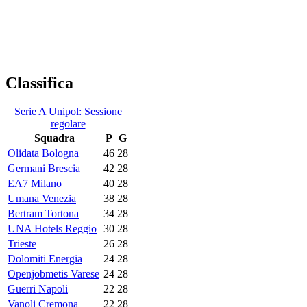
Classifica
Serie A Unipol: Sessione
regolare
Squadra
P
G
Olidata Bologna
46
28
Germani Brescia
42
28
EA7 Milano
40
28
Umana Venezia
38
28
Bertram Tortona
34
28
UNA Hotels Reggio
30
28
Trieste
26
28
Dolomiti Energia
24
28
Openjobmetis Varese
24
28
Guerri Napoli
22
28
Vanoli Cremona
22
28