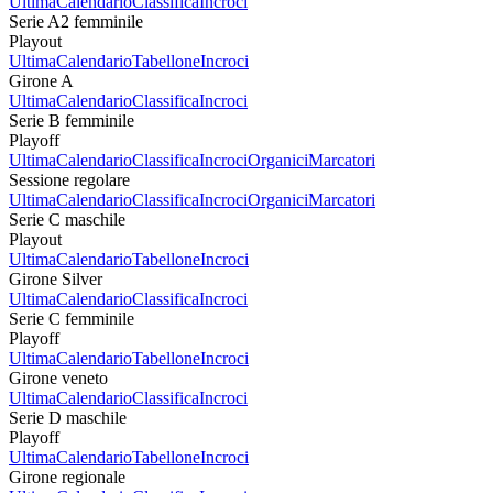
Ultima
Calendario
Classifica
Incroci
Serie A2 femminile
Playout
Ultima
Calendario
Tabellone
Incroci
Girone A
Ultima
Calendario
Classifica
Incroci
Serie B femminile
Playoff
Ultima
Calendario
Classifica
Incroci
Organici
Marcatori
Sessione regolare
Ultima
Calendario
Classifica
Incroci
Organici
Marcatori
Serie C maschile
Playout
Ultima
Calendario
Tabellone
Incroci
Girone Silver
Ultima
Calendario
Classifica
Incroci
Serie C femminile
Playoff
Ultima
Calendario
Tabellone
Incroci
Girone veneto
Ultima
Calendario
Classifica
Incroci
Serie D maschile
Playoff
Ultima
Calendario
Tabellone
Incroci
Girone regionale