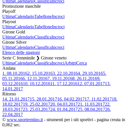
Ultima
Calendario
Classifica
Incroci
Promozione maschile
Playoff
Ultima
Calendario
Tabellone
Incroci
Playout
Ultima
Calendario
Tabellone
Incroci
Girone Gold
Ultima
Calendario
Classifica
Incroci
Girone Silver
Ultima
Calendario
Classifica
Incroci
Elenco delle stagioni
Serie C femminile ❯ Girone veneto
Ultima
Calendario
Classifica
Incroci
Arbitri
Cerca
Andata
1.
08.10.2016
2.
15.10.2016
3.
22.10.2016
4.
29.10.2016
5.
05.11.2016
6.
12.11.2016
7.
19.11.2016
8.
26.11.2016
9.
03.12.2016
10.
10.12.2016
11.
17.12.2016
12.
07.01.2017
13.
14.01.2017
Ritorno
14.
21.01.2017
15.
28.01.2017
16.
04.02.2017
17.
11.02.2017
18.
18.02.2017
19.
25.02.2017
20.
04.03.2017
21.
11.03.2017
22.
18.03.2017
23.
25.03.2017
24.
01.04.2017
25.
08.04.2017
26.
22.04.2017
©
www.sportrentino.it
- strumenti per i siti sportivi - pagina creata in
0,062 sec.