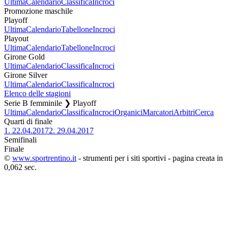
Ultima
Calendario
Classifica
Incroci
Promozione maschile
Playoff
Ultima
Calendario
Tabellone
Incroci
Playout
Ultima
Calendario
Tabellone
Incroci
Girone Gold
Ultima
Calendario
Classifica
Incroci
Girone Silver
Ultima
Calendario
Classifica
Incroci
Elenco delle stagioni
Serie B femminile ❯ Playoff
Ultima
Calendario
Classifica
Incroci
Organici
Marcatori
Arbitri
Cerca
Quarti di finale
1.
22.04.2017
2.
29.04.2017
Semifinali
Finale
©
www.sportrentino.it
- strumenti per i siti sportivi - pagina creata in
0,062 sec.