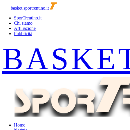
basket.sportrentino.it
SporTrentino.it
Chi siamo
Affiliazione
Pubblicità
Home