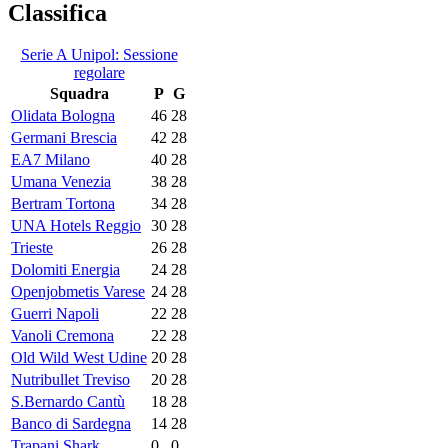
Classifica
Serie A Unipol: Sessione
regolare
Squadra
P
G
Olidata Bologna
46
28
Germani Brescia
42
28
EA7 Milano
40
28
Umana Venezia
38
28
Bertram Tortona
34
28
UNA Hotels Reggio
30
28
Trieste
26
28
Dolomiti Energia
24
28
Openjobmetis Varese
24
28
Guerri Napoli
22
28
Vanoli Cremona
22
28
Old Wild West Udine
20
28
Nutribullet Treviso
20
28
S.Bernardo Cantù
18
28
Banco di Sardegna
14
28
Trapani Shark
0
0