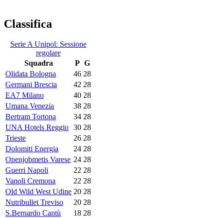
Classifica
Serie A Unipol: Sessione
regolare
Squadra
P
G
Olidata Bologna
46
28
Germani Brescia
42
28
EA7 Milano
40
28
Umana Venezia
38
28
Bertram Tortona
34
28
UNA Hotels Reggio
30
28
Trieste
26
28
Dolomiti Energia
24
28
Openjobmetis Varese
24
28
Guerri Napoli
22
28
Vanoli Cremona
22
28
Old Wild West Udine
20
28
Nutribullet Treviso
20
28
S.Bernardo Cantù
18
28