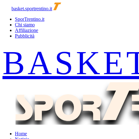
basket.sportrentino.it
SporTrentino.it
Chi siamo
Affiliazione
Pubblicità
Home