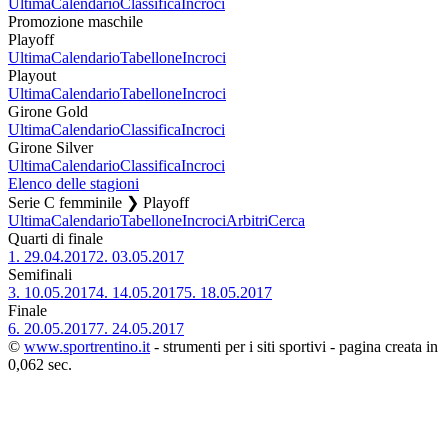
Ultima
Calendario
Classifica
Incroci
Promozione maschile
Playoff
Ultima
Calendario
Tabellone
Incroci
Playout
Ultima
Calendario
Tabellone
Incroci
Girone Gold
Ultima
Calendario
Classifica
Incroci
Girone Silver
Ultima
Calendario
Classifica
Incroci
Elenco delle stagioni
Serie C femminile ❯ Playoff
Ultima
Calendario
Tabellone
Incroci
Arbitri
Cerca
Quarti di finale
1.
29.04.2017
2.
03.05.2017
Semifinali
3.
10.05.2017
4.
14.05.2017
5.
18.05.2017
Finale
6.
20.05.2017
7.
24.05.2017
©
www.sportrentino.it
- strumenti per i siti sportivi - pagina creata in
0,062 sec.