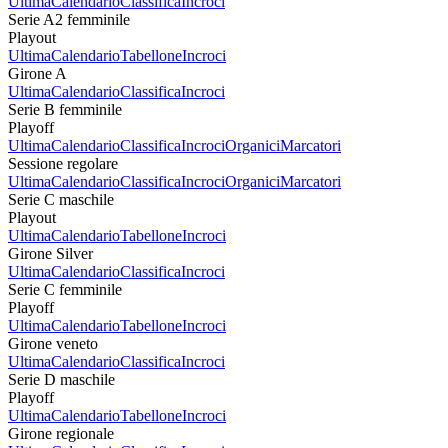
Ultima
Calendario
Classifica
Incroci
Serie A2 femminile
Playout
Ultima
Calendario
Tabellone
Incroci
Girone A
Ultima
Calendario
Classifica
Incroci
Serie B femminile
Playoff
Ultima
Calendario
Classifica
Incroci
Organici
Marcatori
Sessione regolare
Ultima
Calendario
Classifica
Incroci
Organici
Marcatori
Serie C maschile
Playout
Ultima
Calendario
Tabellone
Incroci
Girone Silver
Ultima
Calendario
Classifica
Incroci
Serie C femminile
Playoff
Ultima
Calendario
Tabellone
Incroci
Girone veneto
Ultima
Calendario
Classifica
Incroci
Serie D maschile
Playoff
Ultima
Calendario
Tabellone
Incroci
Girone regionale