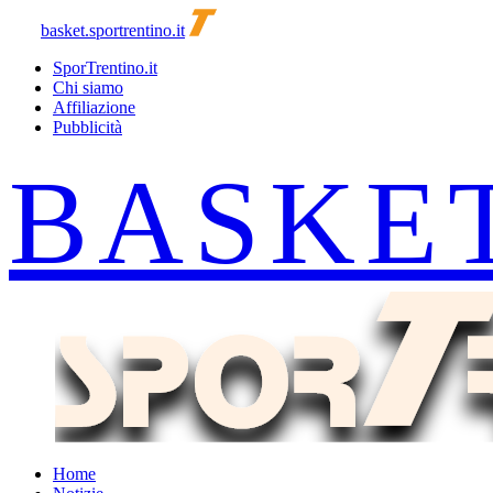
basket.sportrentino.it
SporTrentino.it
Chi siamo
Affiliazione
Pubblicità
Home