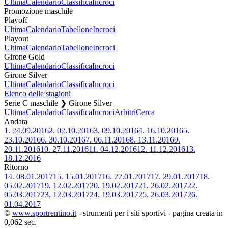
Ultima
Calendario
Classifica
Incroci
Promozione maschile
Playoff
Ultima
Calendario
Tabellone
Incroci
Playout
Ultima
Calendario
Tabellone
Incroci
Girone Gold
Ultima
Calendario
Classifica
Incroci
Girone Silver
Ultima
Calendario
Classifica
Incroci
Elenco delle stagioni
Serie C maschile ❯ Girone Silver
Ultima
Calendario
Classifica
Incroci
Arbitri
Cerca
Andata
1.
24.09.2016
2.
02.10.2016
3.
09.10.2016
4.
16.10.2016
5.
23.10.2016
6.
30.10.2016
7.
06.11.2016
8.
13.11.2016
9.
20.11.2016
10.
27.11.2016
11.
04.12.2016
12.
11.12.2016
13.
18.12.2016
Ritorno
14.
08.01.2017
15.
15.01.2017
16.
22.01.2017
17.
29.01.2017
18.
05.02.2017
19.
12.02.2017
20.
19.02.2017
21.
26.02.2017
22.
05.03.2017
23.
12.03.2017
24.
19.03.2017
25.
26.03.2017
26.
01.04.2017
©
www.sportrentino.it
- strumenti per i siti sportivi - pagina creata in
0,062 sec.