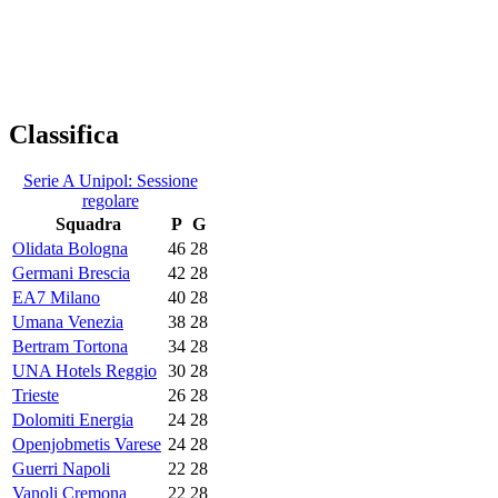
Classifica
Serie A Unipol: Sessione
regolare
Squadra
P
G
Olidata Bologna
46
28
Germani Brescia
42
28
EA7 Milano
40
28
Umana Venezia
38
28
Bertram Tortona
34
28
UNA Hotels Reggio
30
28
Trieste
26
28
Dolomiti Energia
24
28
Openjobmetis Varese
24
28
Guerri Napoli
22
28
Vanoli Cremona
22
28