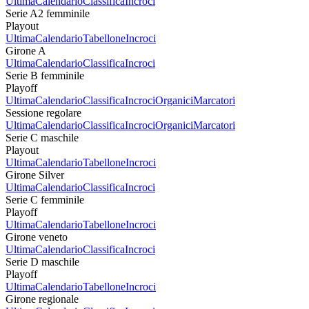
Ultima
Calendario
Classifica
Incroci
Serie A2 femminile
Playout
Ultima
Calendario
Tabellone
Incroci
Girone A
Ultima
Calendario
Classifica
Incroci
Serie B femminile
Playoff
Ultima
Calendario
Classifica
Incroci
Organici
Marcatori
Sessione regolare
Ultima
Calendario
Classifica
Incroci
Organici
Marcatori
Serie C maschile
Playout
Ultima
Calendario
Tabellone
Incroci
Girone Silver
Ultima
Calendario
Classifica
Incroci
Serie C femminile
Playoff
Ultima
Calendario
Tabellone
Incroci
Girone veneto
Ultima
Calendario
Classifica
Incroci
Serie D maschile
Playoff
Ultima
Calendario
Tabellone
Incroci
Girone regionale