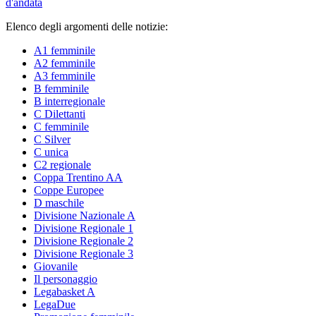
d'andata
Elenco degli argomenti delle notizie:
A1 femminile
A2 femminile
A3 femminile
B femminile
B interregionale
C Dilettanti
C femminile
C Silver
C unica
C2 regionale
Coppa Trentino AA
Coppe Europee
D maschile
Divisione Nazionale A
Divisione Regionale 1
Divisione Regionale 2
Divisione Regionale 3
Giovanile
Il personaggio
Legabasket A
LegaDue