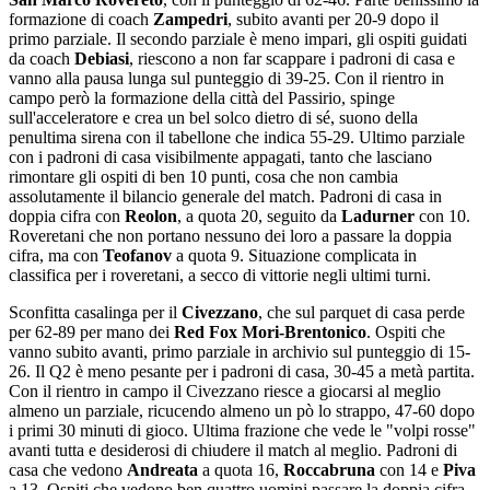
formazione di coach
Zampedri
, subito avanti per 20-9 dopo il
primo parziale. Il secondo parziale è meno impari, gli ospiti guidati
da coach
Debiasi
, riescono a non far scappare i padroni di casa e
vanno alla pausa lunga sul punteggio di 39-25. Con il rientro in
campo però la formazione della città del Passirio, spinge
sull'acceleratore e crea un bel solco dietro di sé, suono della
penultima sirena con il tabellone che indica 55-29. Ultimo parziale
con i padroni di casa visibilmente appagati, tanto che lasciano
rimontare gli ospiti di ben 10 punti, cosa che non cambia
assolutamente il bilancio generale del match. Padroni di casa in
doppia cifra con
Reolon
, a quota 20, seguito da
Ladurner
con 10.
Roveretani che non portano nessuno dei loro a passare la doppia
cifra, ma con
Teofanov
a quota 9. Situazione complicata in
classifica per i roveretani, a secco di vittorie negli ultimi turni.
Sconfitta casalinga per il
Civezzano
, che sul parquet di casa perde
per 62-89 per mano dei
Red Fox Mori-Brentonico
. Ospiti che
vanno subito avanti, primo parziale in archivio sul punteggio di 15-
26. Il Q2 è meno pesante per i padroni di casa, 30-45 a metà partita.
Con il rientro in campo il Civezzano riesce a giocarsi al meglio
almeno un parziale, ricucendo almeno un pò lo strappo, 47-60 dopo
i primi 30 minuti di gioco. Ultima frazione che vede le "volpi rosse"
avanti tutta e desiderosi di chiudere il match al meglio. Padroni di
casa che vedono
Andreata
a quota 16,
Roccabruna
con 14 e
Piva
a 13. Ospiti che vedono ben quattro uomini passare la doppia cifra,