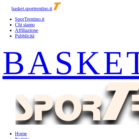
basket.sportrentino.it
SporTrentino.it
Chi siamo
Affiliazione
Pubblicità
Home