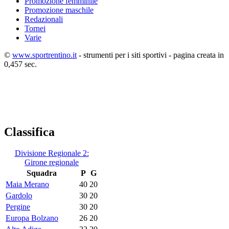
Promozione femminile
Promozione maschile
Redazionali
Tornei
Varie
©
www.sportrentino.it
- strumenti per i siti sportivi - pagina creata in
0,457 sec.
Classifica
Divisione Regionale 2:
Girone regionale
Squadra
P
G
Maia Merano
40
20
Gardolo
30
20
Pergine
30
20
Europa Bolzano
26
20