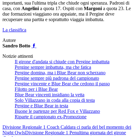
importanti, sua l'ultima tripla che chiude ogni speranza. Padroni di
casa, con
Angelini
a quota 17. Ospiti con
Margoni
a quota 23. Le
due formazioni viaggiano ora appaiate, ma il Pergine deve
recuperare una partita e soprattutto viaggia imbattuta.
La classifica
Autore
Sandro Botto
Notizie attinenti
Il girone d'andata si chiude con Pergine imbattuta
Pergine sempre imbattuta, ma che fatica
Pergine domina, ma i Blue Bear non scherzano
Pergine sempre più padrona del campionato
Pergine vincente e Blue Bear che cedono il passo
Filotto per i Blue Bear
Blue Bear vincenti insidiano la vetta
Solo Villazzano in coda alla copia di testa
Pergine e Blue Bear in testa
Buone le partenze per Red Fox e Villazzano
Riparte il campionato ex-Promozione
Divisione Regionale 1
Coach Caldara ci parla del bel momento dei
Night Owls
Divisione Regionale 1
Penultima giornata del girone