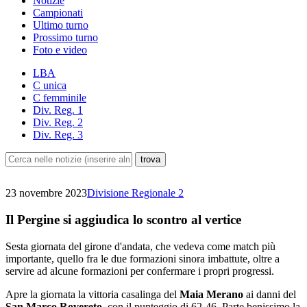
Notizie
Campionati
Ultimo turno
Prossimo turno
Foto e video
LBA
C unica
C femminile
Div. Reg. 1
Div. Reg. 2
Div. Reg. 3
23 novembre 2023
Divisione Regionale 2
Il Pergine si aggiudica lo scontro al vertice
Sesta giornata del girone d'andata, che vedeva come match più
importante, quello fra le due formazioni sinora imbattute, oltre a
servire ad alcune formazioni per confermare i propri progressi.
Apre la giornata la vittoria casalinga del
Maia Merano
ai danni del
San Marco Rovereto
, con il punteggio di 62-46. Parte benissimo la