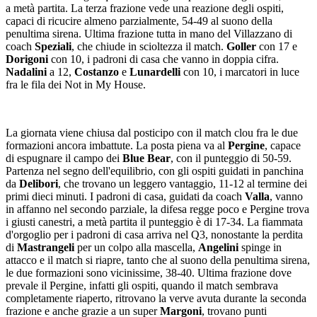
a metà partita. La terza frazione vede una reazione degli ospiti,
capaci di ricucire almeno parzialmente, 54-49 al suono della
penultima sirena. Ultima frazione tutta in mano del Villazzano di
coach
Speziali
, che chiude in scioltezza il match.
Goller
con 17 e
Dorigoni
con 10, i padroni di casa che vanno in doppia cifra.
Nadalini
a 12,
Costanzo
e
Lunardelli
con 10, i marcatori in luce
fra le fila dei Not in My House.
La giornata viene chiusa dal posticipo con il match clou fra le due
formazioni ancora imbattute. La posta piena va al
Pergine
, capace
di espugnare il campo dei
Blue Bear
, con il punteggio di 50-59.
Partenza nel segno dell'equilibrio, con gli ospiti guidati in panchina
da
Delibori
, che trovano un leggero vantaggio, 11-12 al termine dei
primi dieci minuti. I padroni di casa, guidati da coach
Valla
, vanno
in affanno nel secondo parziale, la difesa regge poco e Pergine trova
i giusti canestri, a metà partita il punteggio è di 17-34. La fiammata
d'orgoglio per i padroni di casa arriva nel Q3, nonostante la perdita
di
Mastrangeli
per un colpo alla mascella,
Angelini
spinge in
attacco e il match si riapre, tanto che al suono della penultima sirena,
le due formazioni sono vicinissime, 38-40. Ultima frazione dove
prevale il Pergine, infatti gli ospiti, quando il match sembrava
completamente riaperto, ritrovano la verve avuta durante la seconda
frazione e anche grazie a un super
Margoni
, trovano punti