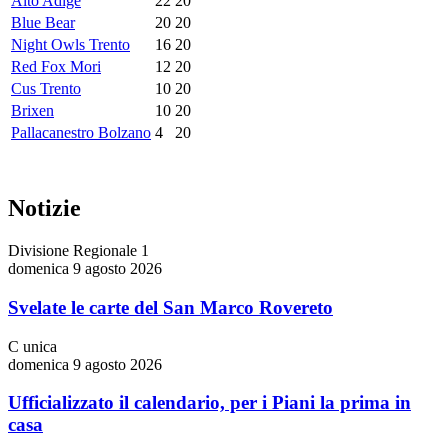
Alto Adige
22
20
Blue Bear
20
20
Night Owls Trento
16
20
Red Fox Mori
12
20
Cus Trento
10
20
Brixen
10
20
Pallacanestro Bolzano
4
20
Notizie
Divisione Regionale 1
domenica 9 agosto 2026
Svelate le carte del San Marco Rovereto
C unica
domenica 9 agosto 2026
Ufficializzato il calendario, per i Piani la prima in
casa