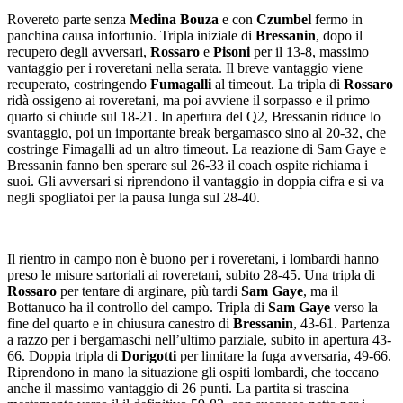
Rovereto parte senza
Medina Bouza
e con
Czumbel
fermo in
panchina causa infortunio. Tripla iniziale di
Bressanin
, dopo il
recupero degli avversari,
Rossaro
e
Pisoni
per il 13-8, massimo
vantaggio per i roveretani nella serata. Il breve vantaggio viene
recuperato, costringendo
Fumagalli
al timeout. La tripla di
Rossaro
ridà ossigeno ai roveretani, ma poi avviene il sorpasso e il primo
quarto si chiude sul 18-21. In apertura del Q2, Bressanin riduce lo
svantaggio, poi un importante break bergamasco sino al 20-32, che
costringe Fimagalli ad un altro timeout. La reazione di Sam Gaye e
Bressanin fanno ben sperare sul 26-33 il coach ospite richiama i
suoi. Gli avversari si riprendono il vantaggio in doppia cifra e si va
negli spogliatoi per la pausa lunga sul 28-40.
Il rientro in campo non è buono per i roveretani, i lombardi hanno
preso le misure sartoriali ai roveretani, subito 28-45. Una tripla di
Rossaro
per tentare di arginare, più tardi
Sam Gaye
, ma il
Bottanuco ha il controllo del campo. Tripla di
Sam Gaye
verso la
fine del quarto e in chiusura canestro di
Bressanin
, 43-61. Partenza
a razzo per i bergamaschi nell’ultimo parziale, subito in apertura 43-
66. Doppia tripla di
Dorigotti
per limitare la fuga avversaria, 49-66.
Riprendono in mano la situazione gli ospiti lombardi, che toccano
anche il massimo vantaggio di 26 punti. La partita si trascina