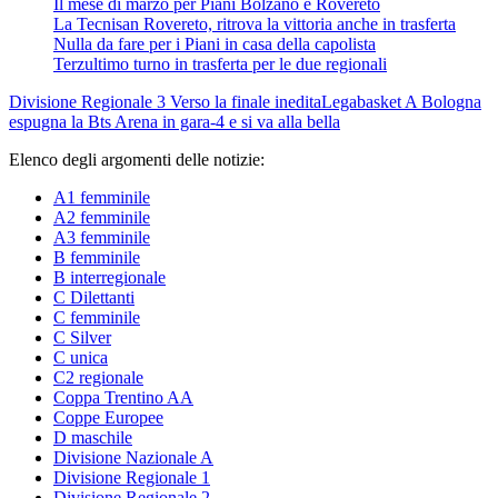
Il mese di marzo per Piani Bolzano e Rovereto
La Tecnisan Rovereto, ritrova la vittoria anche in trasferta
Nulla da fare per i Piani in casa della capolista
Terzultimo turno in trasferta per le due regionali
Divisione Regionale 3
Verso la finale inedita
Legabasket A
Bologna
espugna la Bts Arena in gara-4 e si va alla bella
Elenco degli argomenti delle notizie:
A1 femminile
A2 femminile
A3 femminile
B femminile
B interregionale
C Dilettanti
C femminile
C Silver
C unica
C2 regionale
Coppa Trentino AA
Coppe Europee
D maschile
Divisione Nazionale A
Divisione Regionale 1
Divisione Regionale 2