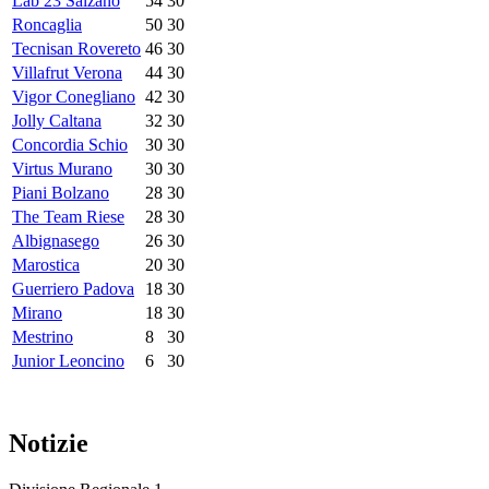
Lab 23 Salzano
54
30
Roncaglia
50
30
Tecnisan Rovereto
46
30
Villafrut Verona
44
30
Vigor Conegliano
42
30
Jolly Caltana
32
30
Concordia Schio
30
30
Virtus Murano
30
30
Piani Bolzano
28
30
The Team Riese
28
30
Albignasego
26
30
Marostica
20
30
Guerriero Padova
18
30
Mirano
18
30
Mestrino
8
30
Junior Leoncino
6
30
Notizie