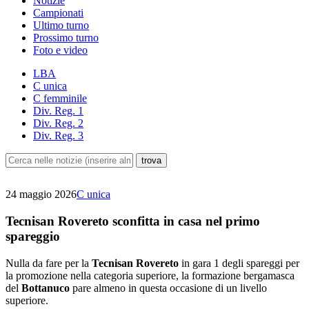
Notizie
Campionati
Ultimo turno
Prossimo turno
Foto e video
LBA
C unica
C femminile
Div. Reg. 1
Div. Reg. 2
Div. Reg. 3
24 maggio 2026
C unica
Tecnisan Rovereto sconfitta in casa nel primo
spareggio
Nulla da fare per la
Tecnisan Rovereto
in gara 1 degli spareggi per
la promozione nella categoria superiore, la formazione bergamasca
del
Bottanuco
pare almeno in questa occasione di un livello
superiore.