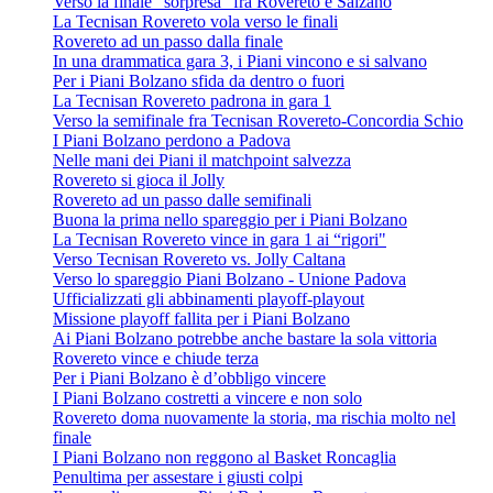
Verso la finale “sorpresa” fra Rovereto e Salzano
La Tecnisan Rovereto vola verso le finali
Rovereto ad un passo dalla finale
In una drammatica gara 3, i Piani vincono e si salvano
Per i Piani Bolzano sfida da dentro o fuori
La Tecnisan Rovereto padrona in gara 1
Verso la semifinale fra Tecnisan Rovereto-Concordia Schio
I Piani Bolzano perdono a Padova
Nelle mani dei Piani il matchpoint salvezza
Rovereto si gioca il Jolly
Rovereto ad un passo dalle semifinali
Buona la prima nello spareggio per i Piani Bolzano
La Tecnisan Rovereto vince in gara 1 ai “rigori"
Verso Tecnisan Rovereto vs. Jolly Caltana
Verso lo spareggio Piani Bolzano - Unione Padova
Ufficializzati gli abbinamenti playoff-playout
Missione playoff fallita per i Piani Bolzano
Ai Piani Bolzano potrebbe anche bastare la sola vittoria
Rovereto vince e chiude terza
Per i Piani Bolzano è d’obbligo vincere
I Piani Bolzano costretti a vincere e non solo
Rovereto doma nuovamente la storia, ma rischia molto nel
finale
I Piani Bolzano non reggono al Basket Roncaglia
Penultima per assestare i giusti colpi