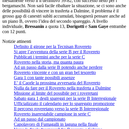
mestamente verso il il definitivo 59-82, con successo netto per i
bergamaschi. Non sarà facile ribaltare la situazione, se ci sono anche
delle possibilità di vincere in trasferta a Dalmine, il problema è il
grosso gap di canestri subìti accumulati, bisognerà pensare anche ad
un piano B, ovvero l’idea del secondo spareggio. A livello
individuale,
Bressanin
a quota 13,
Dorigotti
e
Sam Gaye
entrambe
con 12 punti.
Notizie attinenti
Definito il girone per la Tecnisan Rovereto
Si apre l’avventura della serie B per il Rovereto
Pubblicati i termini anche per la serie C
Rovereto nella storia, ma quanta paura
Ad un passo dalla serie B potendo anche perdere
Rovereto vincente e con un gran bel tesoretto
Gara 1 con tante possibili assenze
E’ il Caorle la prossima avversaria del Rovereto
Nulla da fare per il Rovereto nella trasferta a Dalmine
Missione al limite del possibile per i roveretani
Sabato gara 1 degli spareggi per la serie B Interregionale
Ufficializzato il calendario per lo spareggio promozione
Il percorso roveretano verso la serie B Interregionale
Rovereto inarrestabile campione in serie C
Ad un passo dal campionato
Capolavoro di Fumagalli in laguna nella finale