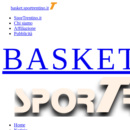
basket.sportrentino.it
SporTrentino.it
Chi siamo
Affiliazione
Pubblicità
Home