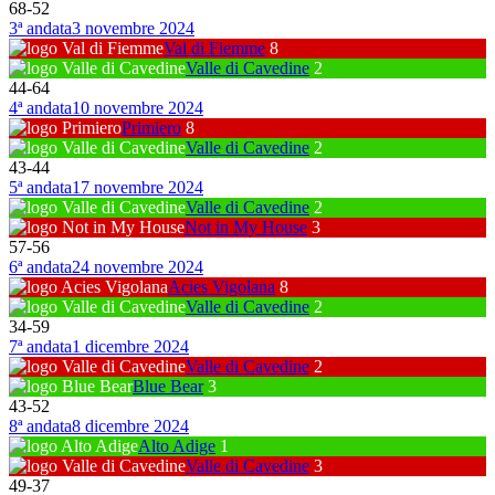
68
-
52
3ª andata
3 novembre 2024
Val di Fiemme
8
Valle di Cavedine
2
44
-
64
4ª andata
10 novembre 2024
Primiero
8
Valle di Cavedine
2
43
-
44
5ª andata
17 novembre 2024
Valle di Cavedine
2
Not in My House
3
57
-
56
6ª andata
24 novembre 2024
Acies Vigolana
8
Valle di Cavedine
2
34
-
59
7ª andata
1 dicembre 2024
Valle di Cavedine
2
Blue Bear
3
43
-
52
8ª andata
8 dicembre 2024
Alto Adige
1
Valle di Cavedine
3
49
-
37