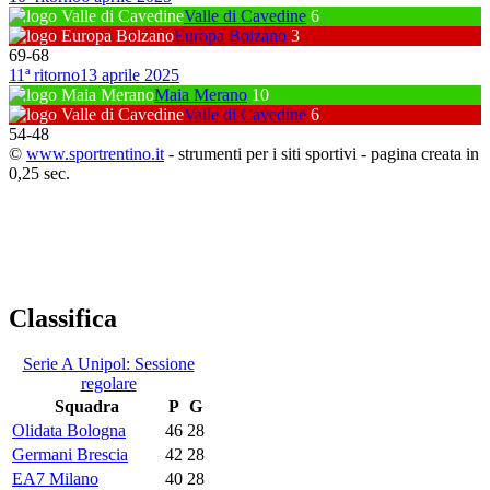
Valle di Cavedine
6
Europa Bolzano
3
69
-
68
11ª ritorno
13 aprile 2025
Maia Merano
10
Valle di Cavedine
6
54
-
48
©
www.sportrentino.it
- strumenti per i siti sportivi - pagina creata in
0,25 sec.
Classifica
Serie A Unipol: Sessione
regolare
Squadra
P
G
Olidata Bologna
46
28
Germani Brescia
42
28
EA7 Milano
40
28