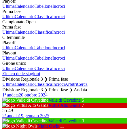
Playoff
Ultima
Calendario
Tabellone
Incroci
Prima fase
Ultima
Calendario
Classifica
Incroci
Campionato Open
Prima fase
Ultima
Calendario
Classifica
Incroci
C femminile
Playoff
Ultima
Calendario
Tabellone
Incroci
Playout
Ultima
Calendario
Tabellone
Incroci
Girone unico
Ultima
Calendario
Classifica
Incroci
Elenco delle stagioni
Divisione Regionale 3 ❯ Prima fase
Ultima
Calendario
Classifica
Incroci
Arbitri
Cerca
Divisione Regionale 3 ❭ Prima fase ❭ Andata
1ª andata
20 ottobre 2024
Valle di Cavedine
5
Virtus Alto Garda
7
55
-
49
2ª andata
19 gennaio 2025
Valle di Cavedine
3
Night Owls
11