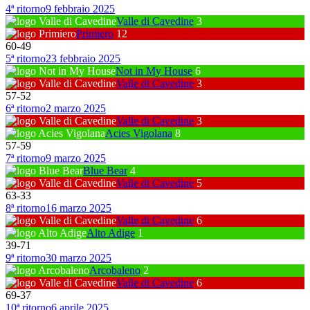
4ª ritorno
9 febbraio 2025
Valle di Cavedine
3
Primiero
12
60
-
49
5ª ritorno
23 febbraio 2025
Not in My House
6
Valle di Cavedine
3
57
-
52
6ª ritorno
2 marzo 2025
Valle di Cavedine
3
Acies Vigolana
8
57
-
59
7ª ritorno
9 marzo 2025
Blue Bear
4
Valle di Cavedine
5
63
-
33
8ª ritorno
16 marzo 2025
Valle di Cavedine
6
Alto Adige
1
39
-
71
9ª ritorno
30 marzo 2025
Arcobaleno
2
Valle di Cavedine
6
69
-
37
10ª ritorno
6 aprile 2025