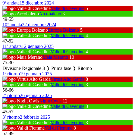
9ª andata
15 dicembre 2024
Valle di Cavedine
5
Arcobaleno
3
49
-
55
10ª andata
22 dicembre 2024
Europa Bolzano
5
Valle di Cavedine
4
47
-
52
11ª andata
12 gennaio 2025
Valle di Cavedine
4
Maia Merano
10
75
-
30
Divisione Regionale 3 ❭ Prima fase ❭ Ritorno
1ª ritorno
19 gennaio 2025
Virtus Alto Garda
8
Valle di Cavedine
3
56
-
66
2ª ritorno
26 gennaio 2025
Night Owls
12
Valle di Cavedine
3
45
-
57
3ª ritorno
2 febbraio 2025
Valle di Cavedine
3
Val di Fiemme
8
57
-
49