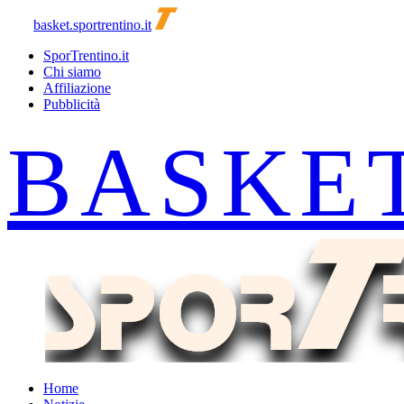
basket.sportrentino.it
SporTrentino.it
Chi siamo
Affiliazione
Pubblicità
Home