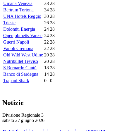
Umana Venezia
38
28
Bertram Tortona
34
28
UNA Hotels Reggio
30
28
Trieste
26
28
Dolomiti Energia
24
28
Openjobmetis Varese
24
28
Guerri Napoli
22
28
Vanoli Cremona
22
28
Old Wild West Udine
20
28
Nutribullet Treviso
20
28
S.Bernardo Cantù
18
28
Banco di Sardegna
14
28
Trapani Shark
0
0
Notizie
Divisione Regionale 3
sabato 27 giugno 2026