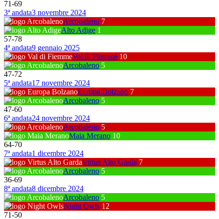
71
-
69
3ª andata
3 novembre 2024
Arcobaleno
7
Alto Adige
1
57
-
78
4ª andata
9 gennaio 2025
Val di Fiemme
10
Arcobaleno
5
47
-
72
5ª andata
17 novembre 2024
Europa Bolzano
7
Arcobaleno
5
47
-
60
6ª andata
24 novembre 2024
Arcobaleno
5
Maia Merano
10
64
-
70
7ª andata
1 dicembre 2024
Virtus Alto Garda
7
Arcobaleno
5
36
-
69
8ª andata
8 dicembre 2024
Arcobaleno
5
Night Owls
12
71
-
50