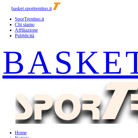
basket.sportrentino.it
SporTrentino.it
Chi siamo
Affiliazione
Pubblicità
Home