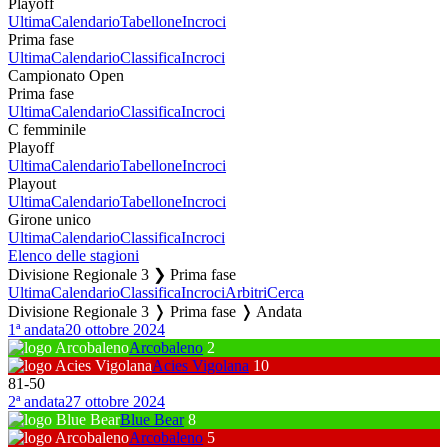
Playoff
Ultima
Calendario
Tabellone
Incroci
Prima fase
Ultima
Calendario
Classifica
Incroci
Campionato Open
Prima fase
Ultima
Calendario
Classifica
Incroci
C femminile
Playoff
Ultima
Calendario
Tabellone
Incroci
Playout
Ultima
Calendario
Tabellone
Incroci
Girone unico
Ultima
Calendario
Classifica
Incroci
Elenco delle stagioni
Divisione Regionale 3 ❯ Prima fase
Ultima
Calendario
Classifica
Incroci
Arbitri
Cerca
Divisione Regionale 3 ❭ Prima fase ❭ Andata
1ª andata
20 ottobre 2024
Arcobaleno
2
Acies Vigolana
10
81
-
50
2ª andata
27 ottobre 2024
Blue Bear
8
Arcobaleno
5