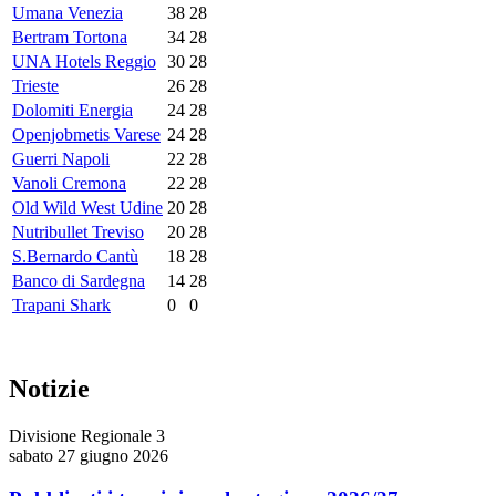
Umana Venezia
38
28
Bertram Tortona
34
28
UNA Hotels Reggio
30
28
Trieste
26
28
Dolomiti Energia
24
28
Openjobmetis Varese
24
28
Guerri Napoli
22
28
Vanoli Cremona
22
28
Old Wild West Udine
20
28
Nutribullet Treviso
20
28
S.Bernardo Cantù
18
28
Banco di Sardegna
14
28
Trapani Shark
0
0
Notizie
Divisione Regionale 3
sabato 27 giugno 2026