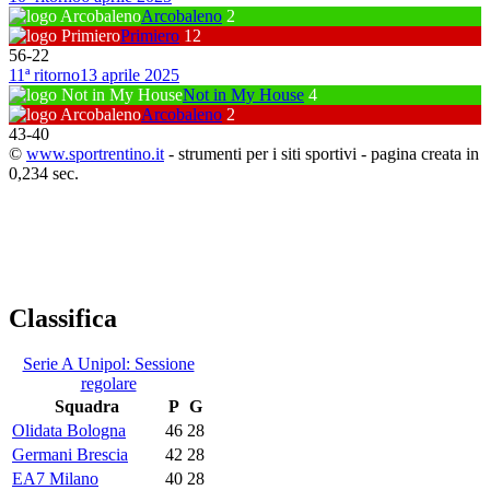
Arcobaleno
2
Primiero
12
56
-
22
11ª ritorno
13 aprile 2025
Not in My House
4
Arcobaleno
2
43
-
40
©
www.sportrentino.it
- strumenti per i siti sportivi - pagina creata in
0,234 sec.
Classifica
Serie A Unipol: Sessione
regolare
Squadra
P
G
Olidata Bologna
46
28
Germani Brescia
42
28
EA7 Milano
40
28