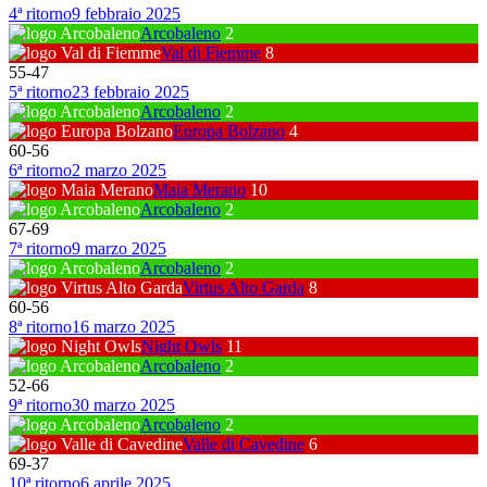
4ª ritorno
9 febbraio 2025
Arcobaleno
2
Val di Fiemme
8
55
-
47
5ª ritorno
23 febbraio 2025
Arcobaleno
2
Europa Bolzano
4
60
-
56
6ª ritorno
2 marzo 2025
Maia Merano
10
Arcobaleno
2
67
-
69
7ª ritorno
9 marzo 2025
Arcobaleno
2
Virtus Alto Garda
8
60
-
56
8ª ritorno
16 marzo 2025
Night Owls
11
Arcobaleno
2
52
-
66
9ª ritorno
30 marzo 2025
Arcobaleno
2
Valle di Cavedine
6
69
-
37
10ª ritorno
6 aprile 2025