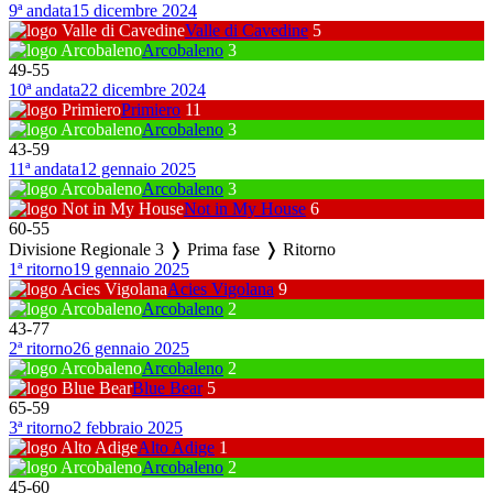
9ª andata
15 dicembre 2024
Valle di Cavedine
5
Arcobaleno
3
49
-
55
10ª andata
22 dicembre 2024
Primiero
11
Arcobaleno
3
43
-
59
11ª andata
12 gennaio 2025
Arcobaleno
3
Not in My House
6
60
-
55
Divisione Regionale 3 ❭ Prima fase ❭ Ritorno
1ª ritorno
19 gennaio 2025
Acies Vigolana
9
Arcobaleno
2
43
-
77
2ª ritorno
26 gennaio 2025
Arcobaleno
2
Blue Bear
5
65
-
59
3ª ritorno
2 febbraio 2025
Alto Adige
1
Arcobaleno
2
45
-
60