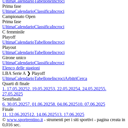
Ultima
Calendario
Tabellone
Incroci
Prima fase
Ultima
Calendario
Classifica
Incroci
Campionato Open
Prima fase
Ultima
Calendario
Classifica
Incroci
C femminile
Playoff
Ultima
Calendario
Tabellone
Incroci
Playout
Ultima
Calendario
Tabellone
Incroci
Girone unico
Ultima
Calendario
Classifica
Incroci
Elenco delle stagioni
LBA Serie A ❯ Playoff
Ultima
Calendario
Tabellone
Incroci
Arbitri
Cerca
Quarti di finale
1.
17.05.2025
2.
19.05.2025
3.
22.05.2025
4.
24.05.2025
5.
27.05.2025
Semifinali
6.
30.05.2025
7.
01.06.2025
8.
04.06.2025
10.
07.06.2025
Finale
11.
12.06.2025
12.
14.06.2025
13.
17.06.2025
©
www.sportrentino.it
- strumenti per i siti sportivi - pagina creata in
0,016 sec.