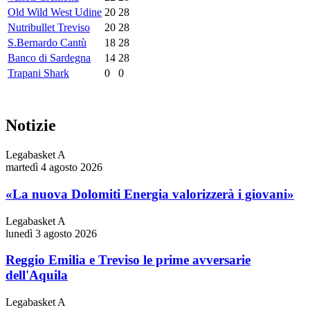
Old Wild West Udine
20
28
Nutribullet Treviso
20
28
S.Bernardo Cantù
18
28
Banco di Sardegna
14
28
Trapani Shark
0
0
Notizie
Legabasket A
martedì 4 agosto 2026
«La nuova Dolomiti Energia valorizzerà i giovani»
Legabasket A
lunedì 3 agosto 2026
Reggio Emilia e Treviso le prime avversarie
dell'Aquila
Legabasket A