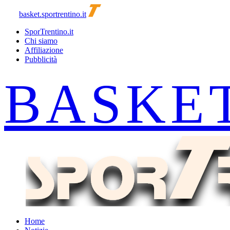
basket.sportrentino.it
SporTrentino.it
Chi siamo
Affiliazione
Pubblicità
Home