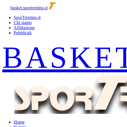
basket.sportrentino.it
SporTrentino.it
Chi siamo
Affiliazione
Pubblicità
Home