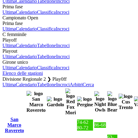
Ultima
Calendario
Tabellone
Incroci
Prima fase
Ultima
Calendario
Classifica
Incroci
Campionato Open
Prima fase
Ultima
Calendario
Classifica
Incroci
C femminile
Playoff
Ultima
Calendario
Tabellone
Incroci
Playout
Ultima
Calendario
Tabellone
Incroci
Girone unico
Ultima
Calendario
Classifica
Incroci
Elenco delle stagioni
Divisione Regionale 2 ❯ Play0ff
Ultima
Calendario
Tabellone
Incroci
Arbitri
Cerca
San
74-62
Marco
86-68
80-72
Rovereto
63-