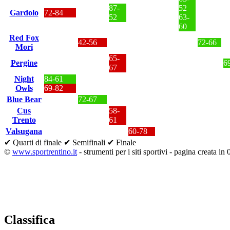
87-
52
Gardolo
72-84
52
63-
60
Red Fox
42-56
72-66
Mori
65-
Pergine
6
67
Night
84-61
Owls
69-82
Blue Bear
72-67
Cus
58-
Trento
61
Valsugana
60-78
✔ Quarti di finale
✔ Semifinali
✔ Finale
©
www.sportrentino.it
- strumenti per i siti sportivi - pagina creata in 
Classifica