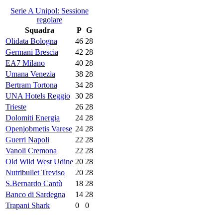
Serie A Unipol: Sessione
regolare
Squadra
P
G
Olidata Bologna
46
28
Germani Brescia
42
28
EA7 Milano
40
28
Umana Venezia
38
28
Bertram Tortona
34
28
UNA Hotels Reggio
30
28
Trieste
26
28
Dolomiti Energia
24
28
Openjobmetis Varese
24
28
Guerri Napoli
22
28
Vanoli Cremona
22
28
Old Wild West Udine
20
28
Nutribullet Treviso
20
28
S.Bernardo Cantù
18
28
Banco di Sardegna
14
28
Trapani Shark
0
0