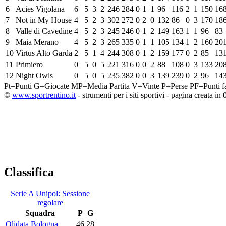
6
Acies Vigolana
6
5
3
2
246
284
0
1
1
96
116
2
1
150
16
7
Not in My House
4
5
2
3
302
272
0
2
0
132
86
0
3
170
18
8
Valle di Cavedine
4
5
2
3
245
246
0
1
2
149
163
1
1
96
83
9
Maia Merano
4
5
2
3
265
335
0
1
1
105
134
1
2
160
20
10
Virtus Alto Garda
2
5
1
4
244
308
0
1
2
159
177
0
2
85
13
11
Primiero
0
5
0
5
221
316
0
0
2
88
108
0
3
133
20
12
Night Owls
0
5
0
5
235
382
0
0
3
139
239
0
2
96
14
Pt=Punti
G=Giocate
MP=Media Partita
V=Vinte
P=Perse
PF=Punti fa
©
www.sportrentino.it
- strumenti per i siti sportivi - pagina creata in 
Classifica
Serie A Unipol: Sessione
regolare
Squadra
P
G
Olidata Bologna
46
28