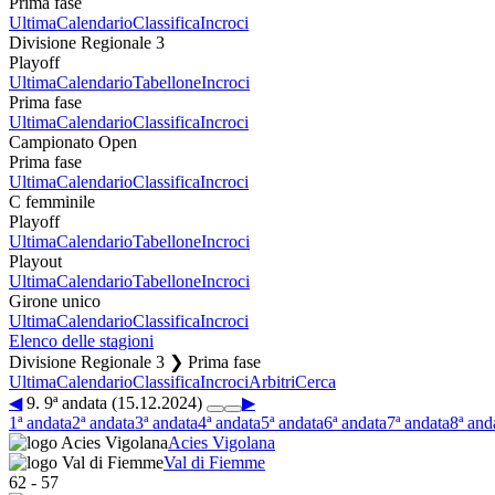
Prima fase
Ultima
Calendario
Classifica
Incroci
Divisione Regionale 3
Playoff
Ultima
Calendario
Tabellone
Incroci
Prima fase
Ultima
Calendario
Classifica
Incroci
Campionato Open
Prima fase
Ultima
Calendario
Classifica
Incroci
C femminile
Playoff
Ultima
Calendario
Tabellone
Incroci
Playout
Ultima
Calendario
Tabellone
Incroci
Girone unico
Ultima
Calendario
Classifica
Incroci
Elenco delle stagioni
Divisione Regionale 3 ❯ Prima fase
Ultima
Calendario
Classifica
Incroci
Arbitri
Cerca
◀
9. 9ª andata (15.12.2024)
▶
1ª andata
2ª andata
3ª andata
4ª andata
5ª andata
6ª andata
7ª andata
8ª and
Acies Vigolana
Val di Fiemme
62
-
57