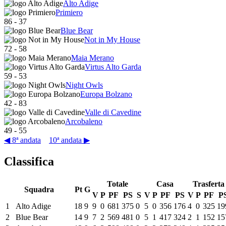
Alto Adige
Primiero
86
-
37
Blue Bear
Not in My House
72
-
58
Maia Merano
Virtus Alto Garda
59
-
53
Night Owls
Europa Bolzano
42
-
83
Valle di Cavedine
Arcobaleno
49
-
55
◀ 8ª andata
10ª andata ▶
Classifica
Totale
Casa
Trasferta
Squadra
Pt
G
V
P
PF
PS
S
V
P
PF
PS
V
P
PF
P
1
Alto Adige
18
9
9
0
681
375
0
5
0
356
176
4
0
325
19
2
Blue Bear
14
9
7
2
569
481
0
5
1
417
324
2
1
152
15