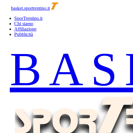
basket.sportrentino.it
SporTrentino.it
Chi siamo
Affiliazione
Pubblicità