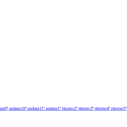
ata
9ª andata
10ª andata
11ª andata
1ª ritorno
2ª ritorno
3ª ritorno
4ª ritorno
5ª