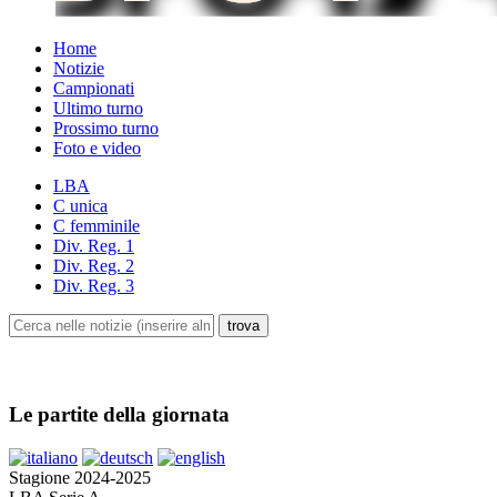
Home
Notizie
Campionati
Ultimo turno
Prossimo turno
Foto e video
LBA
C unica
C femminile
Div. Reg. 1
Div. Reg. 2
Div. Reg. 3
Le partite della giornata
Stagione 2024-2025