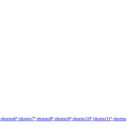
 ritorno
6ª ritorno
7ª ritorno
8ª ritorno
9ª ritorno
10ª ritorno
11ª ritorno