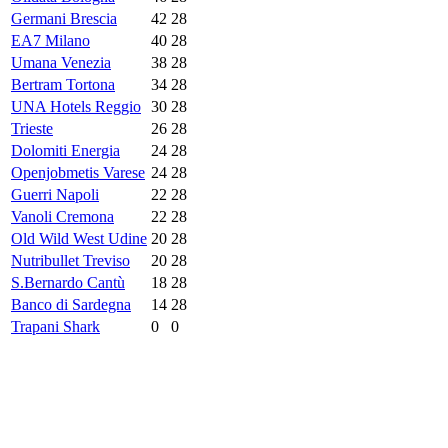
Germani Brescia
42
28
EA7 Milano
40
28
Umana Venezia
38
28
Bertram Tortona
34
28
UNA Hotels Reggio
30
28
Trieste
26
28
Dolomiti Energia
24
28
Openjobmetis Varese
24
28
Guerri Napoli
22
28
Vanoli Cremona
22
28
Old Wild West Udine
20
28
Nutribullet Treviso
20
28
S.Bernardo Cantù
18
28
Banco di Sardegna
14
28
Trapani Shark
0
0