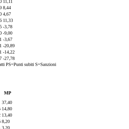
0
11,11
9
8,44
0
4,67
6
11,33
5
-3,78
0
-9,00
1
-3,67
1
-20,89
1
-14,22
7
-27,78
tti
PS=Punti subiti
S=Sanzioni
MP
37,40
5
14,80
2
13,40
6
8,20
5
3,20