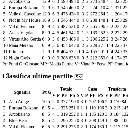
3
Arcobaleno
12
9
6
3
598
498
0
2
2
273
248
4
1
325
25
4
Europa Bolzano
12
9
6
3
545
469
0
2
2
224
210
4
1
321
25
5
Valle di Cavedine
12
9
6
3
476
434
0
3
2
272
264
3
1
204
17
6
Not in My House
10
9
5
4
546
444
0
4
0
288
148
1
4
258
29
7
Val di Fiemme
8
9
4
5
487
521
0
2
3
265
296
2
2
222
22
8
Acies Vigolana
8
9
4
5
461
542
0
1
3
189
252
3
2
272
29
9
Virtus Alto Garda
6
9
3
6
453
486
0
1
3
206
225
2
3
247
26
10
Maia Merano
6
9
3
6
454
642
0
2
2
229
271
1
4
225
37
11
Primiero
1
9
1
8
404
532
-1
0
4
155
201
1
4
249
33
12
Night Owls
0
9
0
9
386
636
0
0
5
212
359
0
4
174
27
Pt=Punti
G=Giocate
MP=Media Partita
V=Vinte
P=Perse
PF=Punti fa
Classifica ultime partite
Totale
Casa
Trasferta
Squadra
Pt
G
V
P
PF
PS
S
V
P
PF
PS
V
P
PF
PS
1
Alto Adige
10
5
5
0
377
190
0
3
0
207
106
2
0
170
84
2
Europa Bolzano
8
5
4
1
325
251
0
1
1
110
106
3
0
215
14
3
Arcobaleno
8
5
4
1
319
252
0
1
1
135
120
3
0
184
13
4
Blue Bear
8
5
4
1
296
255
0
3
0
208
149
1
1
88
10
5
Val di Fiemme
6
5
3
2
291
275
0
2
1
174
160
1
1
117
11