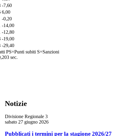
8
-7,60
6
6,00
-0,20
1
-14,00
1
-12,80
8
-19,00
3
-29,40
tti
PS=Punti subiti
S=Sanzioni
0,203 sec.
Notizie
Divisione Regionale 3
sabato 27 giugno 2026
Pubblicati i termini per la stagione 2026/27