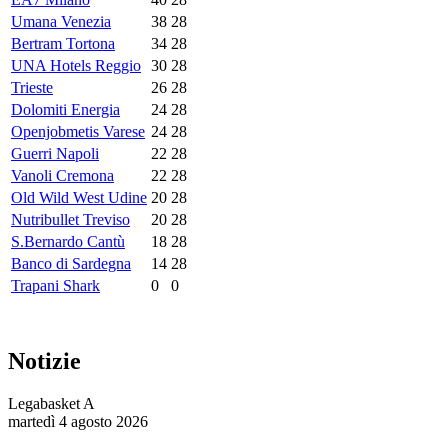
Umana Venezia
38
28
Bertram Tortona
34
28
UNA Hotels Reggio
30
28
Trieste
26
28
Dolomiti Energia
24
28
Openjobmetis Varese
24
28
Guerri Napoli
22
28
Vanoli Cremona
22
28
Old Wild West Udine
20
28
Nutribullet Treviso
20
28
S.Bernardo Cantù
18
28
Banco di Sardegna
14
28
Trapani Shark
0
0
Notizie
Legabasket A
martedì 4 agosto 2026