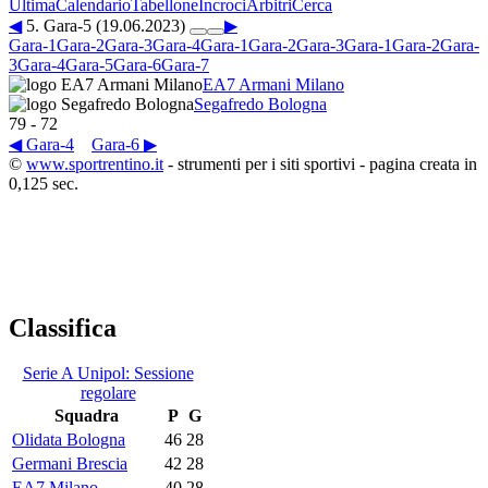
Ultima
Calendario
Tabellone
Incroci
Arbitri
Cerca
◀
5. Gara-5 (19.06.2023)
▶
Gara-1
Gara-2
Gara-3
Gara-4
Gara-1
Gara-2
Gara-3
Gara-1
Gara-2
Gara-
3
Gara-4
Gara-5
Gara-6
Gara-7
EA7 Armani Milano
Segafredo Bologna
79
-
72
◀ Gara-4
Gara-6 ▶
©
www.sportrentino.it
- strumenti per i siti sportivi - pagina creata in
0,125 sec.
Classifica
Serie A Unipol: Sessione
regolare
Squadra
P
G
Olidata Bologna
46
28
Germani Brescia
42
28
EA7 Milano
40
28