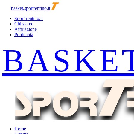
basket.sportrentino.it
SporTrentino.it
Chi siamo
Affiliazione
Pubblicità
Home