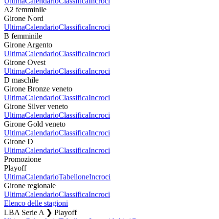
Ultima
Calendario
Classifica
Incroci
A2 femminile
Girone Nord
Ultima
Calendario
Classifica
Incroci
B femminile
Girone Argento
Ultima
Calendario
Classifica
Incroci
Girone Ovest
Ultima
Calendario
Classifica
Incroci
D maschile
Girone Bronze veneto
Ultima
Calendario
Classifica
Incroci
Girone Silver veneto
Ultima
Calendario
Classifica
Incroci
Girone Gold veneto
Ultima
Calendario
Classifica
Incroci
Girone D
Ultima
Calendario
Classifica
Incroci
Promozione
Playoff
Ultima
Calendario
Tabellone
Incroci
Girone regionale
Ultima
Calendario
Classifica
Incroci
Elenco delle stagioni
LBA Serie A ❯ Playoff