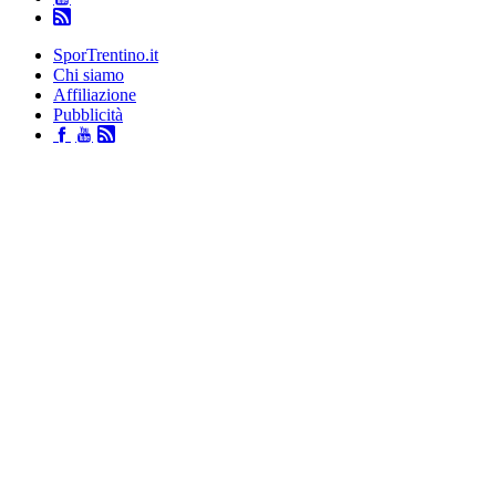
SporTrentino.it
Chi siamo
Affiliazione
Pubblicità