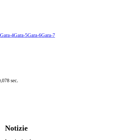
Gara-4
Gara-5
Gara-6
Gara-7
0,078 sec.
Notizie