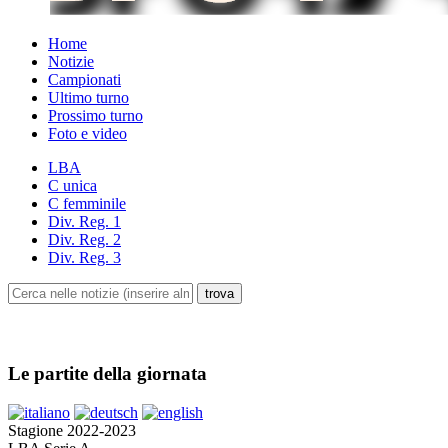
Home
Notizie
Campionati
Ultimo turno
Prossimo turno
Foto e video
LBA
C unica
C femminile
Div. Reg. 1
Div. Reg. 2
Div. Reg. 3
Le partite della giornata
Stagione 2022-2023