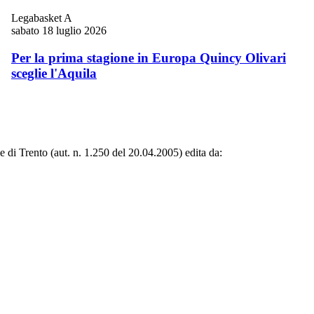
Legabasket A
sabato 18 luglio 2026
Per la prima stagione in Europa Quincy Olivari
sceglie l'Aquila
le di Trento (aut. n. 1.250 del 20.04.2005) edita da: