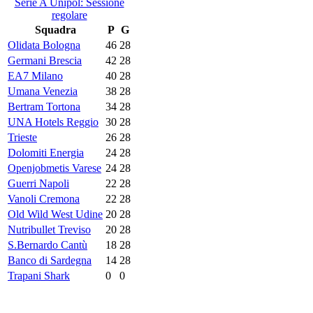
Serie A Unipol: Sessione
regolare
Squadra
P
G
Olidata Bologna
46
28
Germani Brescia
42
28
EA7 Milano
40
28
Umana Venezia
38
28
Bertram Tortona
34
28
UNA Hotels Reggio
30
28
Trieste
26
28
Dolomiti Energia
24
28
Openjobmetis Varese
24
28
Guerri Napoli
22
28
Vanoli Cremona
22
28
Old Wild West Udine
20
28
Nutribullet Treviso
20
28
S.Bernardo Cantù
18
28
Banco di Sardegna
14
28
Trapani Shark
0
0