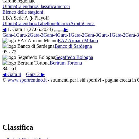
Girone regionale
Ultima
Calendario
Classifica
Incroci
Elenco delle stagioni
LBA Serie A ❯ Playoff
Ultima
Calendario
Tabellone
Incroci
Arbitri
Cerca
◀
1. Gara-1 (27.05.2023)
▶
Gara-1
Gara-2
Gara-3
Gara-4
Gara-1
Gara-2
Gara-3
Gara-1
Gara-2
Gara-3
EA7 Armani Milano
Banco di Sardegna
95
-
72
Segafredo Bologna
Bertram Tortona
84
-
61
◀ Gara-4
Gara-2 ▶
©
www.sportrentino.it
- strumenti per i siti sportivi - pagina creata in 
Classifica