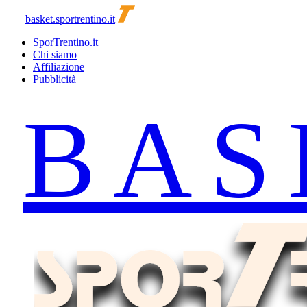
basket.sportrentino.it
SporTrentino.it
Chi siamo
Affiliazione
Pubblicità