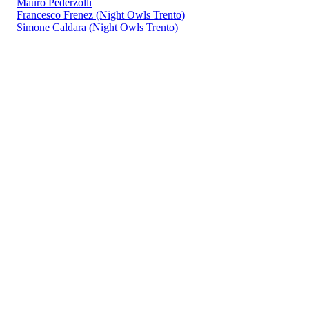
Mauro Pederzolli
Francesco Frenez (Night Owls Trento)
Simone Caldara (Night Owls Trento)