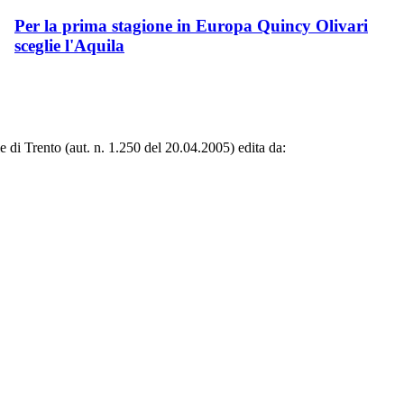
Per la prima stagione in Europa Quincy Olivari
sceglie l'Aquila
le di Trento (aut. n. 1.250 del 20.04.2005) edita da: