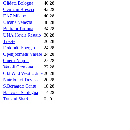
Olidata Bologna
46
28
Germani Brescia
42
28
EA7 Milano
40
28
Umana Venezia
38
28
Bertram Tortona
34
28
UNA Hotels Reggio
30
28
Trieste
26
28
Dolomiti Energia
24
28
Openjobmetis Varese
24
28
Guerri Napoli
22
28
Vanoli Cremona
22
28
Old Wild West Udine
20
28
Nutribullet Treviso
20
28
S.Bernardo Cantù
18
28
Banco di Sardegna
14
28
Trapani Shark
0
0