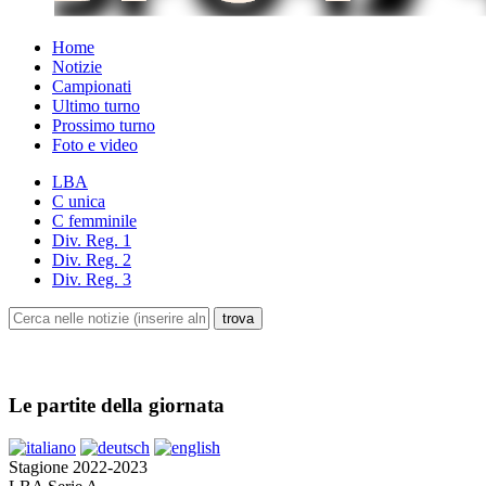
Home
Notizie
Campionati
Ultimo turno
Prossimo turno
Foto e video
LBA
C unica
C femminile
Div. Reg. 1
Div. Reg. 2
Div. Reg. 3
Le partite della giornata
Stagione 2022-2023