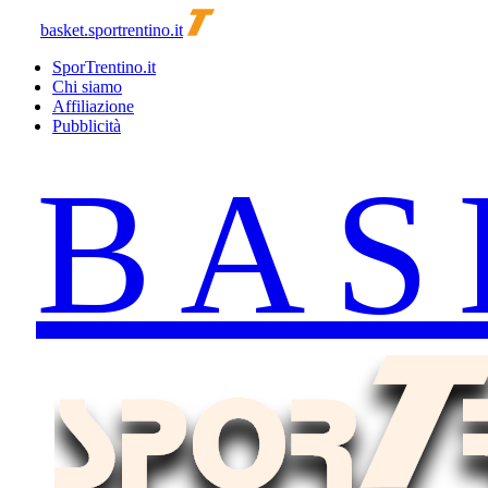
basket.sportrentino.it
SporTrentino.it
Chi siamo
Affiliazione
Pubblicità