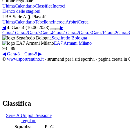
Girone regionale
Ultima
Calendario
Classifica
Incroci
Elenco delle stagioni
LBA Serie A ❯ Playoff
Ultima
Calendario
Tabellone
Incroci
Arbitri
Cerca
◀
4. Gara-4 (16.06.2023)
▶
Gara-1
Gara-2
Gara-3
Gara-4
Gara-1
Gara-2
Gara-3
Gara-1
Gara-2
Gara-3
Segafredo Bologna
EA7 Armani Milano
93
-
89
◀ Gara-3
Gara-5 ▶
©
www.sportrentino.it
- strumenti per i siti sportivi - pagina creata in 
Classifica
Serie A Unipol: Sessione
regolare
Squadra
P
G