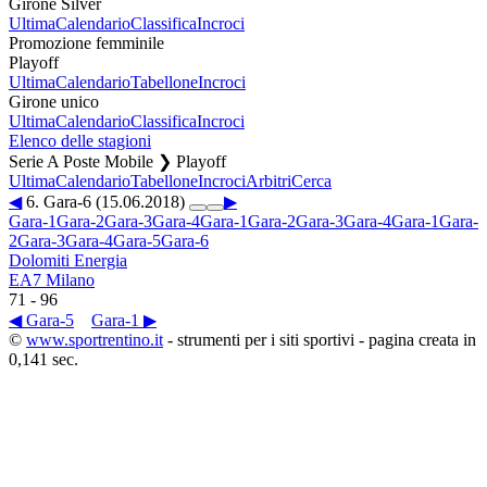
Girone Silver
Ultima
Calendario
Classifica
Incroci
Promozione femminile
Playoff
Ultima
Calendario
Tabellone
Incroci
Girone unico
Ultima
Calendario
Classifica
Incroci
Elenco delle stagioni
Serie A Poste Mobile ❯ Playoff
Ultima
Calendario
Tabellone
Incroci
Arbitri
Cerca
◀
6. Gara-6 (15.06.2018)
▶
Gara-1
Gara-2
Gara-3
Gara-4
Gara-1
Gara-2
Gara-3
Gara-4
Gara-1
Gara-
2
Gara-3
Gara-4
Gara-5
Gara-6
Dolomiti Energia
EA7 Milano
71
-
96
◀ Gara-5
Gara-1 ▶
©
www.sportrentino.it
- strumenti per i siti sportivi - pagina creata in
0,141 sec.