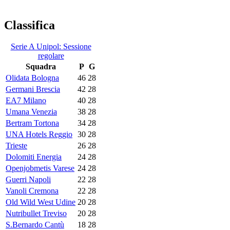
Classifica
Serie A Unipol: Sessione
regolare
Squadra
P
G
Olidata Bologna
46
28
Germani Brescia
42
28
EA7 Milano
40
28
Umana Venezia
38
28
Bertram Tortona
34
28
UNA Hotels Reggio
30
28
Trieste
26
28
Dolomiti Energia
24
28
Openjobmetis Varese
24
28
Guerri Napoli
22
28
Vanoli Cremona
22
28
Old Wild West Udine
20
28
Nutribullet Treviso
20
28
S.Bernardo Cantù
18
28