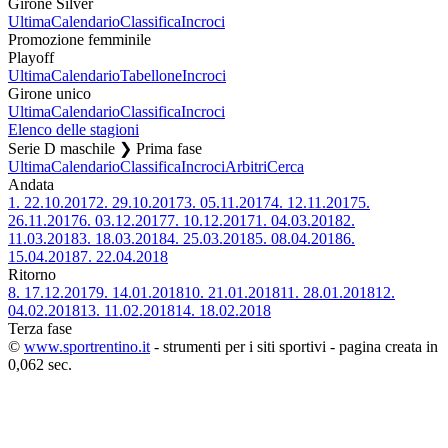
Girone Silver
Ultima
Calendario
Classifica
Incroci
Promozione femminile
Playoff
Ultima
Calendario
Tabellone
Incroci
Girone unico
Ultima
Calendario
Classifica
Incroci
Elenco delle stagioni
Serie D maschile ❯ Prima fase
Ultima
Calendario
Classifica
Incroci
Arbitri
Cerca
Andata
1.
22.10.2017
2.
29.10.2017
3.
05.11.2017
4.
12.11.2017
5.
26.11.2017
6.
03.12.2017
7.
10.12.2017
1.
04.03.2018
2.
11.03.2018
3.
18.03.2018
4.
25.03.2018
5.
08.04.2018
6.
15.04.2018
7.
22.04.2018
Ritorno
8.
17.12.2017
9.
14.01.2018
10.
21.01.2018
11.
28.01.2018
12.
04.02.2018
13.
11.02.2018
14.
18.02.2018
Terza fase
©
www.sportrentino.it
- strumenti per i siti sportivi - pagina creata in
0,062 sec.