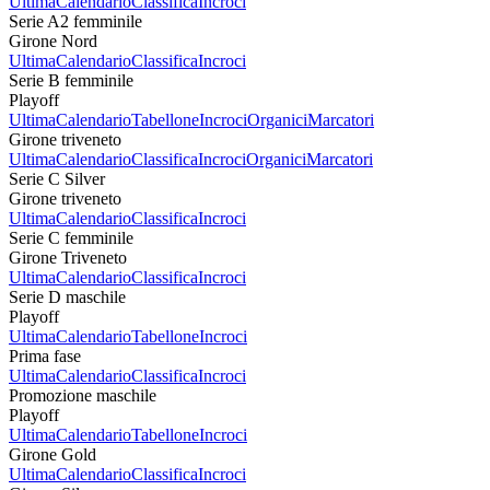
Ultima
Calendario
Classifica
Incroci
Serie A2 femminile
Girone Nord
Ultima
Calendario
Classifica
Incroci
Serie B femminile
Playoff
Ultima
Calendario
Tabellone
Incroci
Organici
Marcatori
Girone triveneto
Ultima
Calendario
Classifica
Incroci
Organici
Marcatori
Serie C Silver
Girone triveneto
Ultima
Calendario
Classifica
Incroci
Serie C femminile
Girone Triveneto
Ultima
Calendario
Classifica
Incroci
Serie D maschile
Playoff
Ultima
Calendario
Tabellone
Incroci
Prima fase
Ultima
Calendario
Classifica
Incroci
Promozione maschile
Playoff
Ultima
Calendario
Tabellone
Incroci
Girone Gold
Ultima
Calendario
Classifica
Incroci