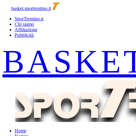
basket.sportrentino.it
SporTrentino.it
Chi siamo
Affiliazione
Pubblicità
Home