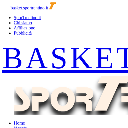
basket.sportrentino.it
SporTrentino.it
Chi siamo
Affiliazione
Pubblicità
Home