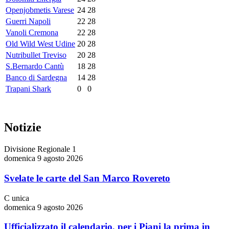
Openjobmetis Varese
24
28
Guerri Napoli
22
28
Vanoli Cremona
22
28
Old Wild West Udine
20
28
Nutribullet Treviso
20
28
S.Bernardo Cantù
18
28
Banco di Sardegna
14
28
Trapani Shark
0
0
Notizie
Divisione Regionale 1
domenica 9 agosto 2026
Svelate le carte del San Marco Rovereto
C unica
domenica 9 agosto 2026
Ufficializzato il calendario, per i Piani la prima in