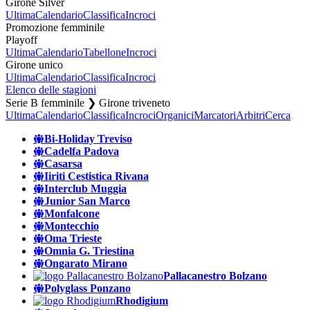
Girone Silver
Ultima
Calendario
Classifica
Incroci
Promozione femminile
Playoff
Ultima
Calendario
Tabellone
Incroci
Girone unico
Ultima
Calendario
Classifica
Incroci
Elenco delle stagioni
Serie B femminile ❯ Girone triveneto
Ultima
Calendario
Classifica
Incroci
Organici
Marcatori
Arbitri
Cerca
Bi-Holiday Treviso
Cadelfa Padova
Casarsa
Iiriti Cestistica Rivana
Interclub Muggia
Junior San Marco
Monfalcone
Montecchio
Oma Trieste
Omnia G. Triestina
Ongarato Mirano
Pallacanestro Bolzano
Polyglass Ponzano
Rhodigium