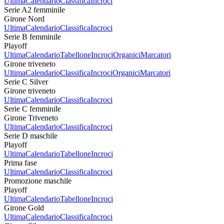
Ultima
Calendario
Classifica
Incroci
Serie A2 femminile
Girone Nord
Ultima
Calendario
Classifica
Incroci
Serie B femminile
Playoff
Ultima
Calendario
Tabellone
Incroci
Organici
Marcatori
Girone triveneto
Ultima
Calendario
Classifica
Incroci
Organici
Marcatori
Serie C Silver
Girone triveneto
Ultima
Calendario
Classifica
Incroci
Serie C femminile
Girone Triveneto
Ultima
Calendario
Classifica
Incroci
Serie D maschile
Playoff
Ultima
Calendario
Tabellone
Incroci
Prima fase
Ultima
Calendario
Classifica
Incroci
Promozione maschile
Playoff
Ultima
Calendario
Tabellone
Incroci
Girone Gold
Ultima
Calendario
Classifica
Incroci