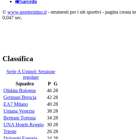
Sarcedo
©
www.sportrentino.it
- strumenti per i siti sportivi - pagina creata in
0,047 sec.
Classifica
Serie A Unipol: Sessione
regolare
Squadra
P
G
Olidata Bologna
46
28
Germani Brescia
42
28
EA7 Milano
40
28
Umana Venezia
38
28
Bertram Tortona
34
28
UNA Hotels Reggio
30
28
Trieste
26
28
Dolomiti Energia
24
28