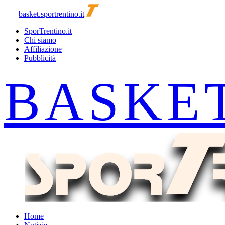
basket.sportrentino.it
SporTrentino.it
Chi siamo
Affiliazione
Pubblicità
Home