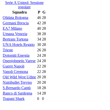
Serie A Unipol: Sessione
regolare
Squadra
P
G
Olidata Bologna
46
28
Germani Brescia
42
28
EA7 Milano
40
28
Umana Venezia
38
28
Bertram Tortona
34
28
UNA Hotels Reggio
30
28
Trieste
26
28
Dolomiti Energia
24
28
Openjobmetis Varese
24
28
Guerri Napoli
22
28
Vanoli Cremona
22
28
Old Wild West Udine
20
28
Nutribullet Treviso
20
28
S.Bernardo Cantù
18
28
Banco di Sardegna
14
28
Trapani Shark
0
0