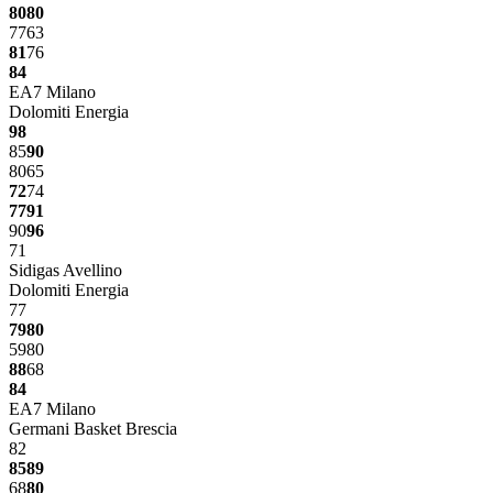
80
80
77
63
81
76
84
EA7 Milano
Dolomiti Energia
98
85
90
80
65
72
74
77
91
90
96
71
Sidigas Avellino
Dolomiti Energia
77
79
80
59
80
88
68
84
EA7 Milano
Germani Basket Brescia
82
85
89
68
80