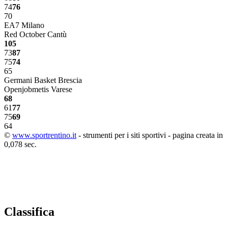
74
76
70
EA7 Milano
Red October Cantù
105
73
87
75
74
65
Germani Basket Brescia
Openjobmetis Varese
68
61
77
75
69
64
©
www.sportrentino.it
- strumenti per i siti sportivi - pagina creata in
0,078 sec.
Classifica