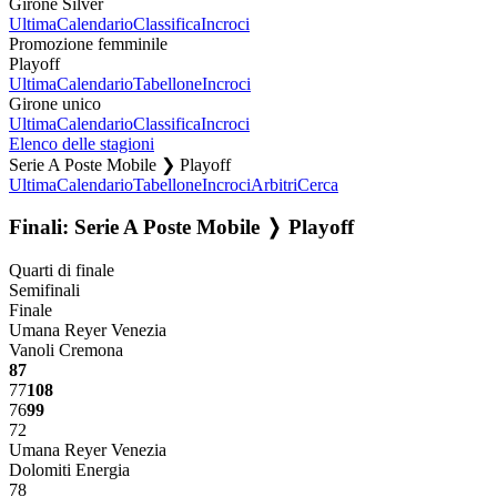
Girone Silver
Ultima
Calendario
Classifica
Incroci
Promozione femminile
Playoff
Ultima
Calendario
Tabellone
Incroci
Girone unico
Ultima
Calendario
Classifica
Incroci
Elenco delle stagioni
Serie A Poste Mobile ❯ Playoff
Ultima
Calendario
Tabellone
Incroci
Arbitri
Cerca
Finali: Serie A Poste Mobile ❭ Playoff
Quarti di finale
Semifinali
Finale
Umana Reyer Venezia
Vanoli Cremona
87
77
108
76
99
72
Umana Reyer Venezia
Dolomiti Energia
78