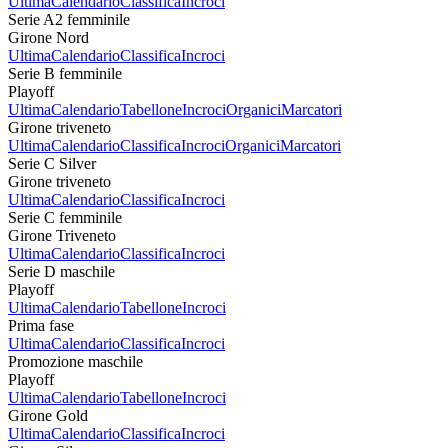
Ultima
Calendario
Classifica
Incroci
Serie A2 femminile
Girone Nord
Ultima
Calendario
Classifica
Incroci
Serie B femminile
Playoff
Ultima
Calendario
Tabellone
Incroci
Organici
Marcatori
Girone triveneto
Ultima
Calendario
Classifica
Incroci
Organici
Marcatori
Serie C Silver
Girone triveneto
Ultima
Calendario
Classifica
Incroci
Serie C femminile
Girone Triveneto
Ultima
Calendario
Classifica
Incroci
Serie D maschile
Playoff
Ultima
Calendario
Tabellone
Incroci
Prima fase
Ultima
Calendario
Classifica
Incroci
Promozione maschile
Playoff
Ultima
Calendario
Tabellone
Incroci
Girone Gold
Ultima
Calendario
Classifica
Incroci