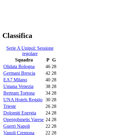
Classifica
Serie A Unipol: Sessione
regolare
Squadra
P
G
Olidata Bologna
46
28
Germani Brescia
42
28
EA7 Milano
40
28
Umana Venezia
38
28
Bertram Tortona
34
28
UNA Hotels Reggio
30
28
Trieste
26
28
Dolomiti Energia
24
28
Openjobmetis Varese
24
28
Guerri Napoli
22
28
Vanoli Cremona
22
28