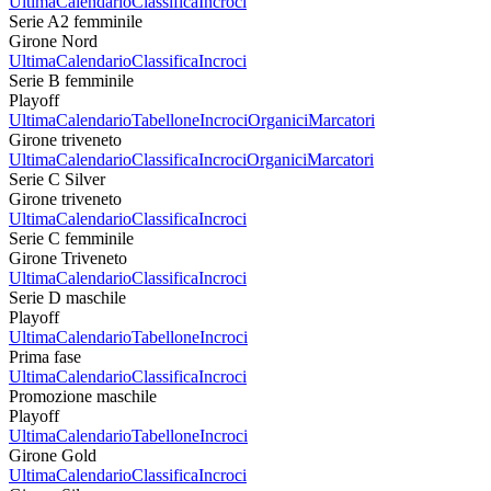
Ultima
Calendario
Classifica
Incroci
Serie A2 femminile
Girone Nord
Ultima
Calendario
Classifica
Incroci
Serie B femminile
Playoff
Ultima
Calendario
Tabellone
Incroci
Organici
Marcatori
Girone triveneto
Ultima
Calendario
Classifica
Incroci
Organici
Marcatori
Serie C Silver
Girone triveneto
Ultima
Calendario
Classifica
Incroci
Serie C femminile
Girone Triveneto
Ultima
Calendario
Classifica
Incroci
Serie D maschile
Playoff
Ultima
Calendario
Tabellone
Incroci
Prima fase
Ultima
Calendario
Classifica
Incroci
Promozione maschile
Playoff
Ultima
Calendario
Tabellone
Incroci
Girone Gold
Ultima
Calendario
Classifica
Incroci