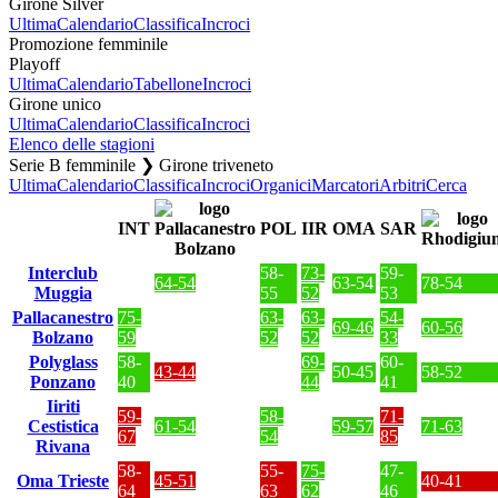
Girone Silver
Ultima
Calendario
Classifica
Incroci
Promozione femminile
Playoff
Ultima
Calendario
Tabellone
Incroci
Girone unico
Ultima
Calendario
Classifica
Incroci
Elenco delle stagioni
Serie B femminile ❯ Girone triveneto
Ultima
Calendario
Classifica
Incroci
Organici
Marcatori
Arbitri
Cerca
INT
POL
IIR
OMA
SAR
Interclub
58-
73-
59-
64-54
63-54
78-54
Muggia
55
52
53
Pallacanestro
75-
63-
63-
54-
69-46
60-56
Bolzano
59
52
52
33
Polyglass
58-
69-
60-
43-44
50-45
58-52
Ponzano
40
44
41
Iiriti
59-
58-
71-
Cestistica
61-54
59-57
71-63
67
54
85
Rivana
58-
55-
75-
47-
Oma Trieste
45-51
40-41
64
63
62
46