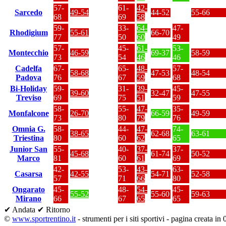
57-
61-
42-
Sarcedo
49-54
44-52
55-66
68
69
58
59-
33-
64-
47-
Rhodigium
55-61
66-70
77
50
60
49
57-
45-
61-
53-
Montecchio
46-59
69-37
58-59
73
54
46
46
Cadelfa
67-
65-
48-
57-
58-68
47-53
48-54
Padova
76
67
59
68
Bi-Holiday
59-
31-
39-
45-
39-60
32-47
47-55
Treviso
69
75
51
59
58-
55-
47-
35-
Monfalcone
26-70
66-59
49-59
73
80
79
76
Omnia G.
58-
44-
47-
74-
38-65
62-68
63-61
Triestina
80
60
62
65
Junior San
55-
40-
37-
37-
45-68
61-74
50-52
Marco
81
60
61
69
42-
53-
43-
63-
Casarsa
42-55
54-71
52-58
57
71
66
80
Ongarato
45-
48-
54-
45-
55-52
55-60
59-63
Mirano
66
67
65
65
✔ Andata
✔ Ritorno
©
www.sportrentino.it
- strumenti per i siti sportivi - pagina creata in 