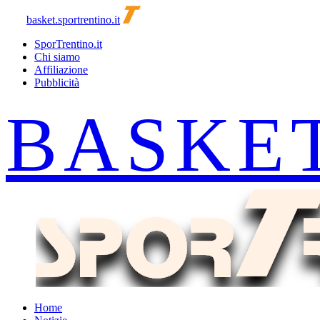
basket.sportrentino.it
SporTrentino.it
Chi siamo
Affiliazione
Pubblicità
Home