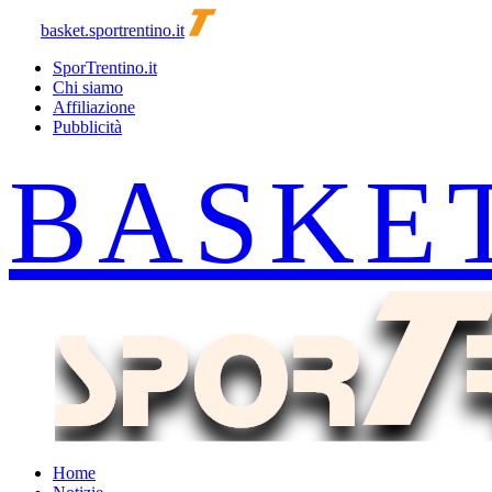
basket.sportrentino.it
SporTrentino.it
Chi siamo
Affiliazione
Pubblicità
Home