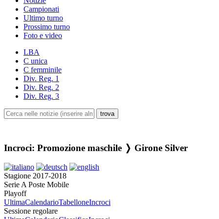
Notizie
Campionati
Ultimo turno
Prossimo turno
Foto e video
LBA
C unica
C femminile
Div. Reg. 1
Div. Reg. 2
Div. Reg. 3
Incroci: Promozione maschile ❭ Girone Silver
Stagione 2017-2018
Serie A Poste Mobile
Playoff
Ultima
Calendario
Tabellone
Incroci
Sessione regolare