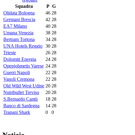
Squadra
P
G
Olidata Bologna
46
28
Germani Brescia
42
28
EA7 Milano
40
28
Umana Venezia
38
28
Bertram Tortona
34
28
UNA Hotels Reggio
30
28
Trieste
26
28
Dolomiti Energia
24
28
Openjobmetis Varese
24
28
Guerri Napoli
22
28
Vanoli Cremona
22
28
Old Wild West Udine
20
28
Nutribullet Treviso
20
28
S.Bernardo Cantù
18
28
Banco di Sardegna
14
28
Trapani Shark
0
0