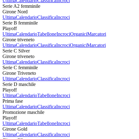
Ultima
Calendario
Classifica
Incroci
Serie A2 femminile
Girone Nord
Ultima
Calendario
Classifica
Incroci
Serie B femminile
Playoff
Ultima
Calendario
Tabellone
Incroci
Organici
Marcatori
Girone triveneto
Ultima
Calendario
Classifica
Incroci
Organici
Marcatori
Serie C Silver
Girone triveneto
Ultima
Calendario
Classifica
Incroci
Serie C femminile
Girone Triveneto
Ultima
Calendario
Classifica
Incroci
Serie D maschile
Playoff
Ultima
Calendario
Tabellone
Incroci
Prima fase
Ultima
Calendario
Classifica
Incroci
Promozione maschile
Playoff
Ultima
Calendario
Tabellone
Incroci
Girone Gold
Ultima
Calendario
Classifica
Incroci