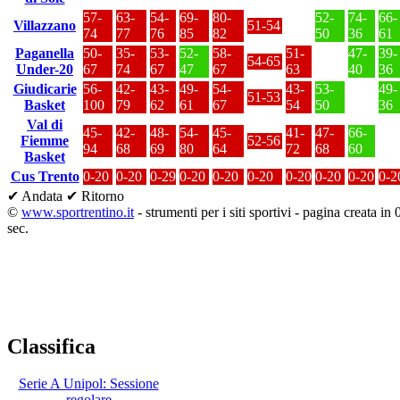
57-
63-
54-
69-
80-
52-
74-
66-
Villazzano
51-54
74
77
76
85
82
50
36
61
Paganella
50-
35-
53-
52-
58-
51-
47-
39-
54-65
Under-20
67
74
67
47
67
63
40
36
Giudicarie
56-
42-
43-
49-
54-
43-
53-
49-
51-53
Basket
100
79
62
61
67
54
50
36
Val di
45-
42-
48-
54-
45-
41-
47-
66-
Fiemme
52-56
94
68
69
80
64
72
68
60
Basket
Cus Trento
0-20
0-20
0-29
0-20
0-20
0-20
0-20
0-20
0-20
0-2
✔ Andata
✔ Ritorno
©
www.sportrentino.it
- strumenti per i siti sportivi - pagina creata in
sec.
Classifica
Serie A Unipol: Sessione
regolare