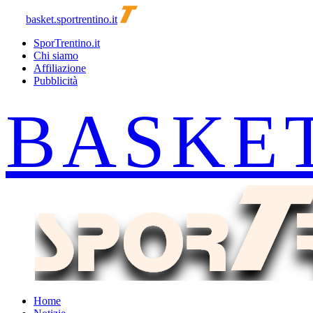
basket.sportrentino.it
SporTrentino.it
Chi siamo
Affiliazione
Pubblicità
Home