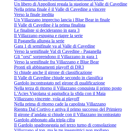
Un libero di Appolloni regala la stagione al Valle di Cavedine
Nella prima finale è il Valle di Cavedine a vincere
Verso la finale inedita
Un Villazzano impreciso lancia i Blue Bear in finale
Il Valle di Cavedine è la prima finalista
Le finaliste si decideranno in gara 3
Il Villazzano espugna e riapre la serie
Il Paganella allunga la serie
Gara 1 di semifinale va al Valle di Cavedine
Verso la semifinale Val di Cavedine - Paganella
Gli "orsi" sorprendono il Villazzano in gara 1
Verso la semifinale fra Villazzano e Blue Bear
Pronti gli abbinamenti playoff di DR3
Si chiude anche il girone di classificazione
Il Valle di Cavedine chiude secondo in classifica
Gardolo incontrastato nel girone di qualificazione
Nella terza di ritorno il Villazzano conquista il primo posto
L'Acies Vigolana si aggiudica la sfida con il Maia
Villazzano vincente, vola ai playoff
Nella prima di ritorno cade la capolista Villazzano
Rientra Dal Cortivo e arriva il primo successo del Primiero
Il girone d’andata si chiude con il Villazzano incontrastato
Gardolo abbonato alla tripla cifra
Il Gardolo spadroneggia nel terzo turno di consolazione
Villazzano al top, ma le tre inseguitrici non mollano