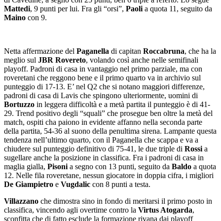
Mattedi
, 9 punti per lui. Fra gli “orsi”,
Paoli
a quota 11, seguito da
Maino
con 9.
Netta affermazione del
Paganella
di capitan
Roccabruna
, che ha la
meglio sul
JBR Rovereto
, volando così anche nelle semifinali
playoff. Padroni di casa in vantaggio nel primo parziale, ma con
roveretani che reggono bene e il primo quarto va in archivio sul
punteggio di 17-13. E’ nel Q2 che si notano maggiori differenze,
padroni di casa di Lavis che spingono ulteriormente, uomini di
Bortuzzo
in leggera difficoltà e a metà partita il punteggio è di 41-
29. Trend positivo degli “squali” che prosegue ben oltre la metà del
match, ospiti cha paiono in evidente affanno nella seconda parte
della partita, 54-36 al suono della penultima sirena. Lampante questa
tendenza nell’ultimo quarto, con il Paganella che scappa e va a
chiudere sul punteggio definitivo di 75-41, le due triple di
Rossi
a
sugellare anche la posizione in classifica. Fra i padroni di casa in
maglia gialla,
Pisoni
a segno con 13 punti, seguito da
Baldo
a quota
12. Nelle fila roveretane, nessun giocatore in doppia cifra, i migliori
De Giampietro
e
Vugdalic
con 8 punti a testa.
Villazzano
che dimostra sino in fondo di meritarsi il primo posto in
classifica, vincendo agli overtime contro la
Virtus Atogarda
,
sconfitta che di fatto esclude la formazione rivana dai playoff