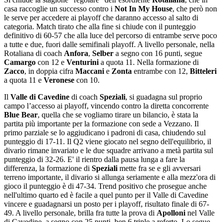
casa raccoglie un successo contro i
Not In My House
, che però non
le serve per accedere ai playoff che daranno accesso al salto di
categoria. Match tirato che alla fine si chiude con il punteggio
definitivo di 60-57 che alla luce del percorso di entrambe serve poco
a tutte e due, fuori dalle semifinali playoff. A livello personale, nella
Rotaliana di coach
Anfora
,
Selber
a segno con 16 punti, segue
Camargo
con 12 e
Venturini
a quota 11. Nella formazione di
Zacco
, in doppia cifra
Maccani
e
Zonta
entrambe con 12,
Bitteleri
a quota 11 e
Veronese
con 10.
Il
Valle di Cavedine
di coach
Speziali
, si guadagna sul proprio
campo l’accesso ai playoff, vincendo contro la diretta concorrente
Blue Bear
, quella che se vogliamo tirare un bilancio, è stata la
partita più importante per la formazione con sede a Vezzano. Il
primo parziale se lo aggiudicano i padroni di casa, chiudendo sul
punteggio di 17-11. Il Q2 viene giocato nel segno dell'equilibrio, il
divario rimane invariato e le due squadre arrivano a metà partita sul
punteggio di 32-26. E' il rientro dalla pausa lunga a fare la
differenza, la formazione di
Speziali
mette fra se e gli avversari
terreno importante, il divario si allunga seriamente e alla mezz'ora di
gioco il punteggio è di 47-34. Trend positivo che prosegue anche
nell'ultimo quarto ed è facile a quel punto per il Valle di Cavedine
vincere e guadagnarsi un posto per i playoff, risultato finale di 67-
49. A livello personale, brilla fra tutte la prova di
Apolloni
nel Valle
di Cavedine, a segno con 25 punti, ben 6 triple a referto. Lo segue