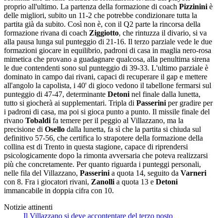
proprio all'ultimo. La partenza della formazione di coach
Pizzinini
è
delle migliori, subito un 11-2 che potrebbe condizionare tutta la
partita già da subito. Così non è, con il Q2 parte la rincorsa della
formazione rivana di coach
Ziggiotto
, che rintuzza il divario, si va
alla pausa lunga sul punteggio di 21-16. Il terzo parziale vede le due
formazioni giocare in equilibrio, padroni di casa in maglia nero-rosa
mimetica che provano a guadagnare qualcosa, alla penultima sirena
le due contendenti sono sul punteggio di 39-33. L'ultimo parziale è
dominato in campo dai rivani, capaci di recuperare il gap e mettere
all'angolo la capolista, i 40' di gioco vedono il tabellone fermarsi sul
punteggio di 47-47, determinante
Detoni
nel finale dalla lunetta,
tutto si giocherà ai supplementari. Tripla di
Passerini
per gradire per
i padroni di casa, ma poi si gioca punto a punto. Il missile finale del
rivano
Tobaldi
fa temere per il peggio al Villazzano, ma la
precisione di
Osello
dalla lunetta, fa sì che la partita si chiuda sul
definitivo 57-56, che certifica lo strapotere della formazione della
collina est di Trento in questa stagione, capace di riprendersi
psicologicamente dopo la rimonta avversaria che poteva realizzarsi
più che concretamente. Per quanto riguarda i punteggi personali,
nelle fila del Villazzano,
Passerini
a quota 14, seguito da
Varneri
con 8. Fra i giocatori rivani,
Zanolli
a quota 13 e
Detoni
immancabile in doppia cifra con 10.
Notizie attinenti
Il Villazzano si deve accontentare del terzo posto