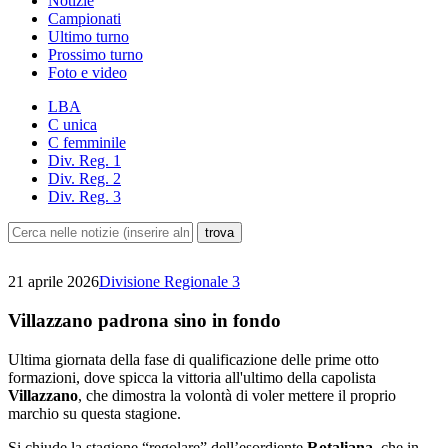
Notizie
Campionati
Ultimo turno
Prossimo turno
Foto e video
LBA
C unica
C femminile
Div. Reg. 1
Div. Reg. 2
Div. Reg. 3
21 aprile 2026
Divisione Regionale 3
Villazzano padrona sino in fondo
Ultima giornata della fase di qualificazione delle prime otto
formazioni, dove spicca la vittoria all'ultimo della capolista
Villazzano
, che dimostra la volontà di voler mettere il proprio
marchio su questa stagione.
Si chiude la stagione “regolare” dell’esordiente
Rotaliana
, che in