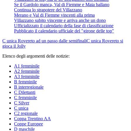
Se il Gardolo manca, Val di Fiemme e Maia ballano
Continua lo strapotere del Villazzano
Merano e Val di Fiemme vincenti alla prima
Villazzano subito vincente e arriva anche un dono
Ufficializzato il calendario della fase di classificazione
Pubblicato il calendario ufficiale del "girone delle top"
C unica
Rovereto ad un passo dalle semifinali
C unica
Rovereto si
gioca il Jolly
Elenco degli argomenti delle notizie:
A1 femminile
A2 femminile
A3 femminile
B femminile
B interregionale
C Dilettanti
C femminile
C Silver
C unica
C2 regionale
Coppa Trentino AA
Coppe Europee
D maschile