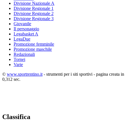
Divisione Nazionale A
Divisione Regionale 1
Divisione Regionale 2
Divisione Regionale 3
Giovanile
Il personaggio
Legabasket A
LegaDue
Promozione femminile
Promozione maschile
Redazionali
Tornei
Varie
©
www.sportrentino.it
- strumenti per i siti sportivi - pagina creata in
0,312 sec.
Classifica