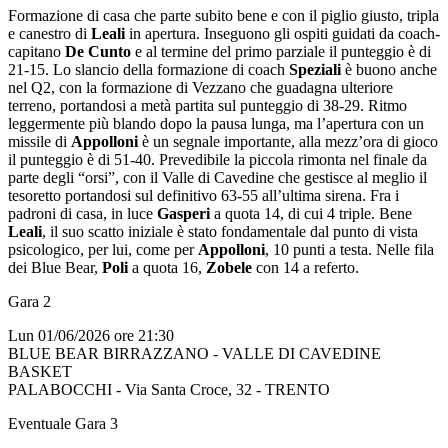
Formazione di casa che parte subito bene e con il piglio giusto, tripla
e canestro di
Leali
in apertura. Inseguono gli ospiti guidati da coach-
capitano
De Cunto
e al termine del primo parziale il punteggio è di
21-15. Lo slancio della formazione di coach
Speziali
è buono anche
nel Q2, con la formazione di Vezzano che guadagna ulteriore
terreno, portandosi a metà partita sul punteggio di 38-29. Ritmo
leggermente più blando dopo la pausa lunga, ma l’apertura con un
missile di
Appolloni
è un segnale importante, alla mezz’ora di gioco
il punteggio è di 51-40. Prevedibile la piccola rimonta nel finale da
parte degli “orsi”, con il Valle di Cavedine che gestisce al meglio il
tesoretto portandosi sul definitivo 63-55 all’ultima sirena. Fra i
padroni di casa, in luce
Gasperi
a quota 14, di cui 4 triple. Bene
Leali
, il suo scatto iniziale è stato fondamentale dal punto di vista
psicologico, per lui, come per
Appolloni
, 10 punti a testa. Nelle fila
dei Blue Bear,
Poli
a quota 16,
Zobele
con 14 a referto.
Gara 2
Lun 01/06/2026 ore 21:30
BLUE BEAR BIRRAZZANO - VALLE DI CAVEDINE
BASKET
PALABOCCHI - Via Santa Croce, 32 - TRENTO
Eventuale Gara 3