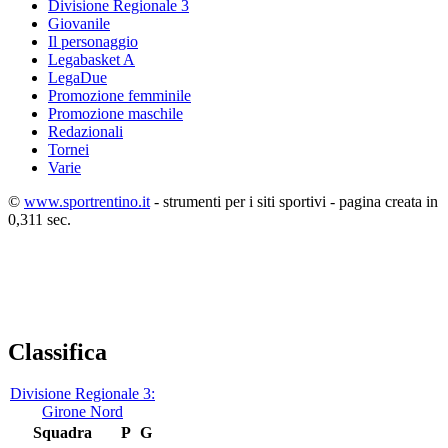
Divisione Regionale 3
Giovanile
Il personaggio
Legabasket A
LegaDue
Promozione femminile
Promozione maschile
Redazionali
Tornei
Varie
©
www.sportrentino.it
- strumenti per i siti sportivi - pagina creata in
0,311 sec.
Classifica
Divisione Regionale 3:
Girone Nord
Squadra
P
G