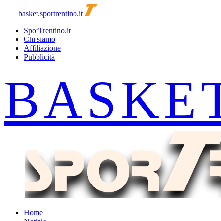
basket.sportrentino.it
SporTrentino.it
Chi siamo
Affiliazione
Pubblicità
Home