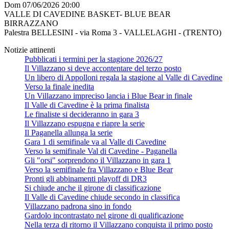
Dom 07/06/2026 20:00
VALLE DI CAVEDINE BASKET- BLUE BEAR
BIRRAZZANO
Palestra BELLESINI - via Roma 3 - VALLELAGHI - (TRENTO)
Notizie attinenti
Pubblicati i termini per la stagione 2026/27
Il Villazzano si deve accontentare del terzo posto
Un libero di Appolloni regala la stagione al Valle di Cavedine
Verso la finale inedita
Un Villazzano impreciso lancia i Blue Bear in finale
Il Valle di Cavedine è la prima finalista
Le finaliste si decideranno in gara 3
Il Villazzano espugna e riapre la serie
Il Paganella allunga la serie
Gara 1 di semifinale va al Valle di Cavedine
Verso la semifinale Val di Cavedine - Paganella
Gli "orsi" sorprendono il Villazzano in gara 1
Verso la semifinale fra Villazzano e Blue Bear
Pronti gli abbinamenti playoff di DR3
Si chiude anche il girone di classificazione
Il Valle di Cavedine chiude secondo in classifica
Villazzano padrona sino in fondo
Gardolo incontrastato nel girone di qualificazione
Nella terza di ritorno il Villazzano conquista il primo posto