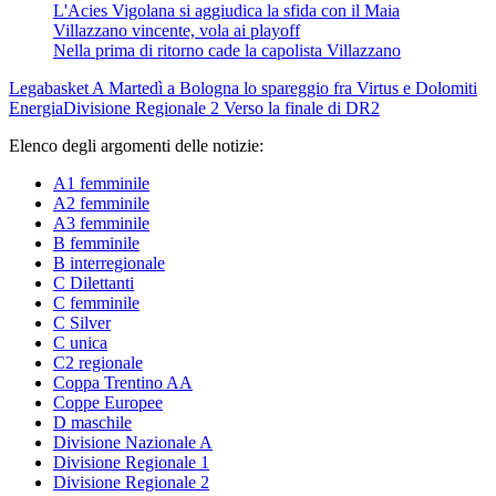
L'Acies Vigolana si aggiudica la sfida con il Maia
Villazzano vincente, vola ai playoff
Nella prima di ritorno cade la capolista Villazzano
Legabasket A
Martedì a Bologna lo spareggio fra Virtus e Dolomiti
Energia
Divisione Regionale 2
Verso la finale di DR2
Elenco degli argomenti delle notizie:
A1 femminile
A2 femminile
A3 femminile
B femminile
B interregionale
C Dilettanti
C femminile
C Silver
C unica
C2 regionale
Coppa Trentino AA
Coppe Europee
D maschile
Divisione Nazionale A
Divisione Regionale 1
Divisione Regionale 2