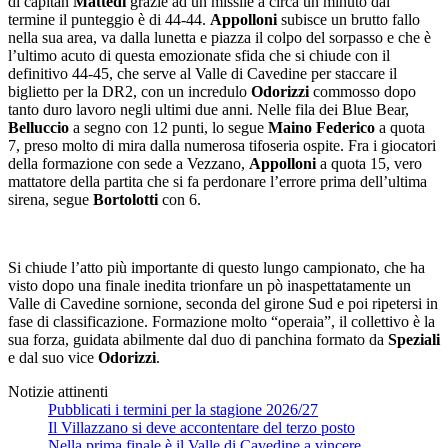
di capitan
Mattedi
grazie ad un missile a circa un minuto dal
termine il punteggio è di 44-44.
Appolloni
subisce un brutto fallo
nella sua area, va dalla lunetta e piazza il colpo del sorpasso e che è
l’ultimo acuto di questa emozionate sfida che si chiude con il
definitivo 44-45, che serve al Valle di Cavedine per staccare il
biglietto per la DR2, con un incredulo
Odorizzi
commosso dopo
tanto duro lavoro negli ultimi due anni. Nelle fila dei Blue Bear,
Belluccio
a segno con 12 punti, lo segue
Maino Federico
a quota
7, preso molto di mira dalla numerosa tifoseria ospite. Fra i giocatori
della formazione con sede a Vezzano,
Appolloni
a quota 15, vero
mattatore della partita che si fa perdonare l’errore prima dell’ultima
sirena, segue
Bortolotti
con 6.
Si chiude l’atto più importante di questo lungo campionato, che ha
visto dopo una finale inedita trionfare un pò inaspettatamente un
Valle di Cavedine sornione, seconda del girone Sud e poi ripetersi in
fase di classificazione. Formazione molto “operaia”, il collettivo è la
sua forza, guidata abilmente dal duo di panchina formato da
Speziali
e dal suo vice
Odorizzi
.
Notizie attinenti
Pubblicati i termini per la stagione 2026/27
Il Villazzano si deve accontentare del terzo posto
Nella prima finale è il Valle di Cavedine a vincere