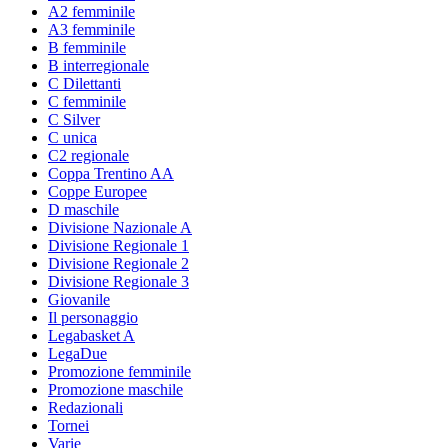
A2 femminile
A3 femminile
B femminile
B interregionale
C Dilettanti
C femminile
C Silver
C unica
C2 regionale
Coppa Trentino AA
Coppe Europee
D maschile
Divisione Nazionale A
Divisione Regionale 1
Divisione Regionale 2
Divisione Regionale 3
Giovanile
Il personaggio
Legabasket A
LegaDue
Promozione femminile
Promozione maschile
Redazionali
Tornei
Varie