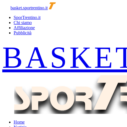
basket.sportrentino.it
SporTrentino.it
Chi siamo
Affiliazione
Pubblicità
Home