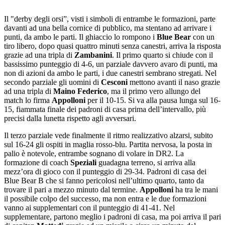
Il "derby degli orsi”, visti i simboli di entrambe le formazioni, parte
davanti ad una bella cornice di pubblico, ma stentano ad arrivare i
punti, da ambo le parti. Il ghiaccio lo rompono i
Blue Bear
con un
tiro libero, dopo quasi quattro minuti senza canestri, arriva la risposta
grazie ad una tripla di
Zambanini
. Il primo quarto si chiude con il
bassissimo punteggio di 4-6, un parziale davvero avaro di punti, ma
non di azioni da ambo le parti, i due canestri sembrano stregati. Nel
secondo parziale gli uomini di
Cesconi
mettono avanti il naso grazie
ad una tripla di
Maino Federico
, ma il primo vero allungo del
match lo firma
Appolloni
per il 10-15. Si va alla pausa lunga sul 16-
15, fiammata finale dei padroni di casa prima dell’intervallo, più
precisi dalla lunetta rispetto agli avversari.
Il terzo parziale vede finalmente il ritmo realizzativo alzarsi, subito
sul 16-24 gli ospiti in maglia rosso-blu. Partita nervosa, la posta in
palio è notevole, entrambe sognano di volare in DR2. La
formazione di coach
Speziali
guadagna terreno, si arriva alla
mezz’ora di gioco con il punteggio di 29-34. Padroni di casa dei
Blue Bear B che si fanno pericolosi nell’ultimo quarto, tanto da
trovare il pari a mezzo minuto dal termine.
Appolloni
ha tra le mani
il possibile colpo del successo, ma non entra e le due formazioni
vanno ai supplementari con il punteggio di 41-41. Nel
supplementare, partono meglio i padroni di casa, ma poi arriva il pari