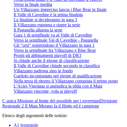
Verso la finale inedita
Un Villazzano impreciso lancia i Blue Bear in finale
Il Valle di Cavedine è la prima finalista
Le finaliste si decideranno in gara 3
Il Villazzano espugna e riapre la serie
Il Paganella allunga la serie
Gara 1 di semifinale va al Valle di Cavedine
Verso la semifinale Val di Cavedine - Paganella
Gli "orsi" sorprendono il Villazzano in gara 1
Verso la semifinale fra Villazzano e Blue Bear
Pronti gli abbinamenti playoff di DR3
Si chiude anche il girone di classificazione
Il Valle di Cavedine chiude secondo in classifica
Villazzano padrona sino in fondo
Gardolo incontrastato nel girone di qualificazione
Nella terza di ritorno il Villazzano conquista il primo posto
L'Acies Vigolana si aggiudica la sfida con il Maia
Villazzano vincente, vola ai playoff
C unica
Missione al limite del possibile per i roveretani
Divisione
Regionale 2
Il Maia Merano fa il filotto ed è campione
Elenco degli argomenti delle notizie:
A1 femminile