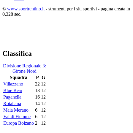
©
www.sportrentino.it
- strumenti per i siti sportivi - pagina creata in
0,328 sec.
Classifica
Divisione Regionale 3:
Girone Nord
Squadra
P
G
Villazzano
22
12
Blue Bear
18
12
Paganella
16
12
Rotaliana
14
12
Maia Merano
6
12
Val di Fiemme
6
12
Europa Bolzano
2
12