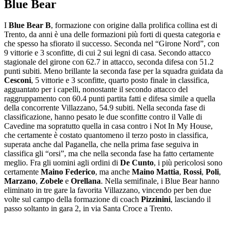
Blue Bear
I
Blue Bear B
, formazione con origine dalla prolifica collina est di
Trento, da anni è una delle formazioni più forti di questa categoria e
che spesso ha sfiorato il successo. Seconda nel “Girone Nord”, con
9 vittorie e 3 sconfitte, di cui 2 sui legni di casa. Secondo attacco
stagionale del girone con 62.7 in attacco, seconda difesa con 51.2
punti subiti. Meno brillante la seconda fase per la squadra guidata da
Cesconi
, 5 vittorie e 3 sconfitte, quarto posto finale in classifica,
agguantato per i capelli, nonostante il secondo attacco del
raggruppamento con 60.4 punti partita fatti e difesa simile a quella
della concorrente Villazzano, 54.9 subiti. Nella seconda fase di
classificazione, hanno pesato le due sconfitte contro il Valle di
Cavedine ma sopratutto quella in casa contro i Not In My House,
che certamente è costato quantomeno il terzo posto in classifica,
superata anche dal Paganella, che nella prima fase seguiva in
classifica gli “orsi”, ma che nella seconda fase ha fatto certamente
meglio. Fra gli uomini agli ordini di
De Cunto
, i più pericolosi sono
certamente
Maino Federico
, ma anche
Maino Mattia
,
Rossi
,
Poli
,
Marzano
,
Zobele
e
Orellana
. Nella semifinale, i Blue Bear hanno
eliminato in tre gare la favorita Villazzano, vincendo per ben due
volte sul campo della formazione di coach
Pizzinini
, lasciando il
passo soltanto in gara 2, in via Santa Croce a Trento.