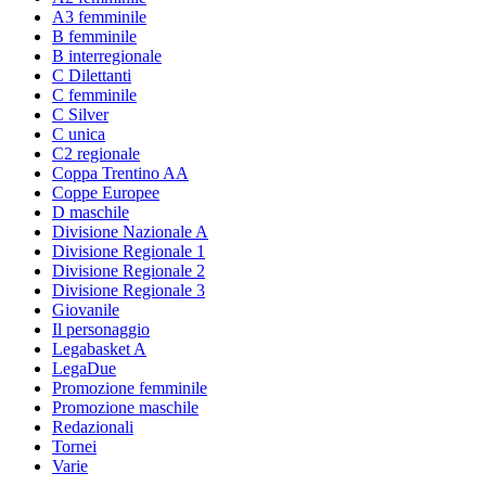
A3 femminile
B femminile
B interregionale
C Dilettanti
C femminile
C Silver
C unica
C2 regionale
Coppa Trentino AA
Coppe Europee
D maschile
Divisione Nazionale A
Divisione Regionale 1
Divisione Regionale 2
Divisione Regionale 3
Giovanile
Il personaggio
Legabasket A
LegaDue
Promozione femminile
Promozione maschile
Redazionali
Tornei
Varie