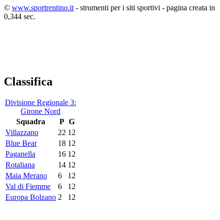
©
www.sportrentino.it
- strumenti per i siti sportivi - pagina creata in
0,344 sec.
Classifica
Divisione Regionale 3:
Girone Nord
Squadra
P
G
Villazzano
22
12
Blue Bear
18
12
Paganella
16
12
Rotaliana
14
12
Maia Merano
6
12
Val di Fiemme
6
12
Europa Bolzano
2
12