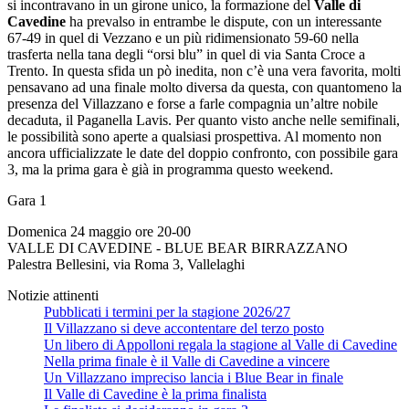
si incontravano in un girone unico, la formazione del
Valle di
Cavedine
ha prevalso in entrambe le dispute, con un interessante
67-49 in quel di Vezzano e un più ridimensionato 59-60 nella
trasferta nella tana degli “orsi blu” in quel di via Santa Croce a
Trento. In questa sfida un pò inedita, non c’è una vera favorita, molti
pensavano ad una finale molto diversa da questa, con quantomeno la
presenza del Villazzano e forse a farle compagnia un’altre nobile
decaduta, il Paganella Lavis. Per quanto visto anche nelle semifinali,
le possibilità sono aperte a qualsiasi prospettiva. Al momento non
ancora ufficializzate le date del doppio confronto, con possibile gara
3, ma la prima gara è già in programma questo weekend.
Gara 1
Domenica 24 maggio ore 20-00
VALLE DI CAVEDINE - BLUE BEAR BIRRAZZANO
Palestra Bellesini, via Roma 3, Vallelaghi
Notizie attinenti
Pubblicati i termini per la stagione 2026/27
Il Villazzano si deve accontentare del terzo posto
Un libero di Appolloni regala la stagione al Valle di Cavedine
Nella prima finale è il Valle di Cavedine a vincere
Un Villazzano impreciso lancia i Blue Bear in finale
Il Valle di Cavedine è la prima finalista