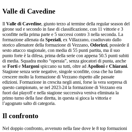
Valle di Cavedine
Il
Valle di Cavedine
, giunto terzo al termine della regular season del
girone sud e secondo in fase di classificazione, con 11 vittorie e 3
sconfitte nella prima parte e 5 successi contro 3 nella seconda. La
formazione allenata da
Speziali
, ex Villazzano, coadiuvato dallo
storico allenatore della formazione di Vezzano,
Odorizzi
, possiede il
sesto attacco stagionale, con media di 55 punti partita, ma il suo
punto forte è la difesa, prima della serie con appena 50.5 punti subiti
di media. Squadra molto “operaia”, senza giocatori di punta, anche
se
Forti
e
Margoni
spiccano su tutti, oltre ad
Apolloni
e
Chiarani
.
Stagione senza serie negative, singole sconfitte, cosa che ha fatto
crescere molto la formazione di Vezzano rispetto alle passate
edizioni. Formazione in crescita negli anni, forse la vera sorpresa di
questo campionato, se nel 2023-24 la formazione di Vezzano era
fuori dai playoff e nella stagione successiva veniva eliminata la
primo turno della fase diretta, in questa si gioca la vittoria e
l’agognato salto di categoria.
Il confronto
Nel doppio confronto, avvenuto nella fase dove le 8 top formazioni