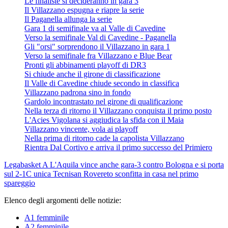
Le finaliste si decideranno in gara 3
Il Villazzano espugna e riapre la serie
Il Paganella allunga la serie
Gara 1 di semifinale va al Valle di Cavedine
Verso la semifinale Val di Cavedine - Paganella
Gli "orsi" sorprendono il Villazzano in gara 1
Verso la semifinale fra Villazzano e Blue Bear
Pronti gli abbinamenti playoff di DR3
Si chiude anche il girone di classificazione
Il Valle di Cavedine chiude secondo in classifica
Villazzano padrona sino in fondo
Gardolo incontrastato nel girone di qualificazione
Nella terza di ritorno il Villazzano conquista il primo posto
L'Acies Vigolana si aggiudica la sfida con il Maia
Villazzano vincente, vola ai playoff
Nella prima di ritorno cade la capolista Villazzano
Rientra Dal Cortivo e arriva il primo successo del Primiero
Legabasket A
L'Aquila vince anche gara-3 contro Bologna e si porta
sul 2-1
C unica
Tecnisan Rovereto sconfitta in casa nel primo
spareggio
Elenco degli argomenti delle notizie:
A1 femminile
A2 femminile