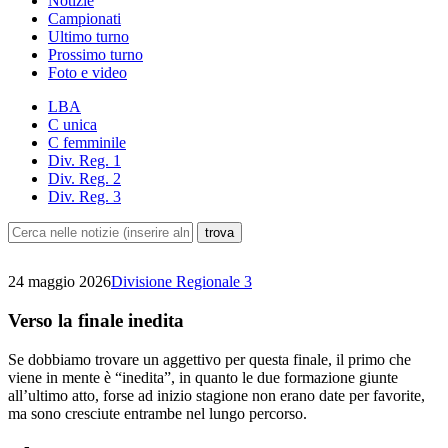
Notizie
Campionati
Ultimo turno
Prossimo turno
Foto e video
LBA
C unica
C femminile
Div. Reg. 1
Div. Reg. 2
Div. Reg. 3
24 maggio 2026
Divisione Regionale 3
Verso la finale inedita
Se dobbiamo trovare un aggettivo per questa finale, il primo che
viene in mente è “inedita”, in quanto le due formazione giunte
all’ultimo atto, forse ad inizio stagione non erano date per favorite,
ma sono cresciute entrambe nel lungo percorso.