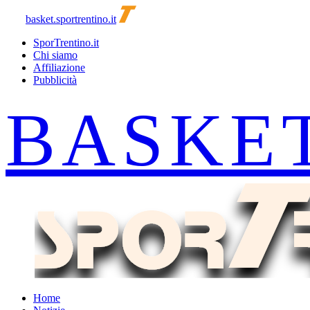
basket.sportrentino.it
SporTrentino.it
Chi siamo
Affiliazione
Pubblicità
Home