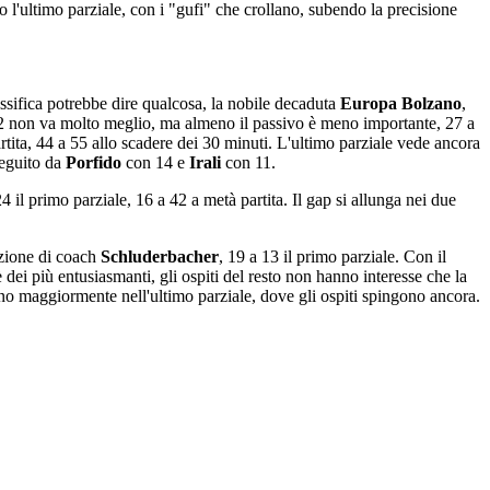
o l'ultimo parziale, con i "gufi" che crollano, subendo la precisione
ssifica potrebbe dire qualcosa, la nobile decaduta
Europa Bolzano
,
 Q2 non va molto meglio, ma almeno il passivo è meno importante, 27 a
tita, 44 a 55 allo scadere dei 30 minuti. L'ultimo parziale vede ancora
seguito da
Porfido
con 14 e
Irali
con 11.
24 il primo parziale, 16 a 42 a metà partita. Il gap si allunga nei due
azione di coach
Schluderbacher
, 19 a 13 il primo parziale. Con il
 dei più entusiasmanti, gli ospiti del resto non hanno interesse che la
no maggiormente nell'ultimo parziale, dove gli ospiti spingono ancora.