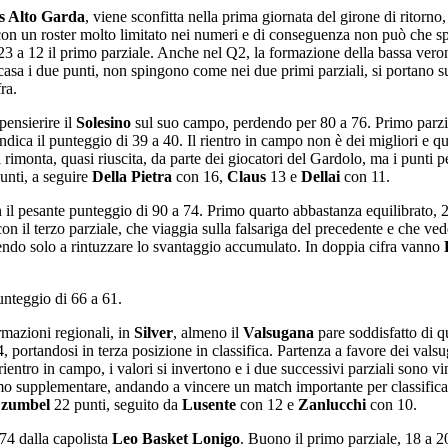
s Alto Garda
, viene sconfitta nella prima giornata del girone di ritorno
 con un roster molto limitato nei numeri e di conseguenza non può che sp
23 a 12 il primo parziale. Anche nel Q2, la formazione della bassa verone
casa i due punti, non spingono come nei due primi parziali, si portano su
ra.
pensierire il
Solesino
sul suo campo, perdendo per 80 a 76. Primo parzial
indica il punteggio di 39 a 40. Il rientro in campo non è dei migliori e qu
 rimonta, quasi riuscita, da parte dei giocatori del Gardolo, ma i punti per
unti, a seguire
Della Pietra
con 16,
Claus
13 e
Dellai
con 11.
n il pesante punteggio di 90 a 74. Primo quarto abbastanza equilibrato, 2
on il terzo parziale, che viaggia sulla falsariga del precedente e che ved
scendo solo a rintuzzare lo svantaggio accumulato. In doppia cifra vanno
punteggio di 66 a 61.
rmazioni regionali, in
Silver
, almeno il
Valsugana
pare soddisfatto di 
4, portandosi in terza posizione in classifica. Partenza a favore dei val
ientro in campo, i valori si invertono e i due successivi parziali sono vint
imo supplementare, andando a vincere un match importante per classifica
zumbel
22 punti, seguito da
Lusente
con 12 e
Zanlucchi
con 10.
 74 dalla capolista
Leo Basket Lonigo
. Buono il primo parziale, 18 a 