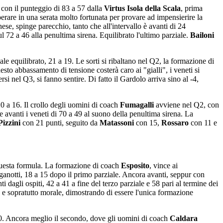
, con il punteggio di 83 a 57 dalla
Virtus Isola della Scala
, prima
erare in una serata molto fortunata per provare ad impensierire la
se, spinge parecchio, tanto che all'intervallo è avanti di 24
l 72 a 46 alla penultima sirena. Equilibrato l'ultimo parziale.
Bailoni
e equilibrato, 21 a 19. Le sorti si ribaltano nel Q2, la formazione di
esto abbassamento di tensione costerà caro ai "gialli", i veneti si
si nel Q3, si fanno sentire. Di fatto il Gardolo arriva sino al -4,
0 a 16. Il crollo degli uomini di coach
Fumagalli
avviene nel Q2, con
e avanti i veneti di 70 a 49 al suono della penultima sirena. La
Pizzini
con 21 punti, seguito da
Matassoni
con 15,
Rossaro
con 11 e
questa formula. La formazione di coach
Esposito
, vince ai
suganotti, 18 a 15 dopo il primo parziale. Ancora avanti, seppur con
i dagli ospiti, 42 a 41 a fine del terzo parziale e 58 pari al termine dei
 e sopratutto morale, dimostrando di essere l'unica formazione
20. Ancora meglio il secondo, dove gli uomini di coach
Caldara