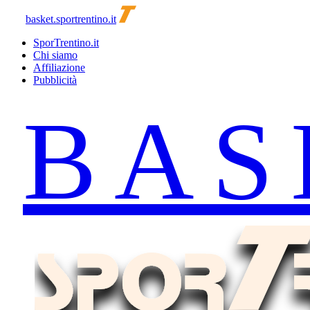
basket.sportrentino.it
SporTrentino.it
Chi siamo
Affiliazione
Pubblicità