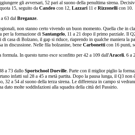
ggiungere gli avversari, 52 pari al suono della penultima sirena. Decisiv
quota 15, seguito da
Candeo
con 12,
Lazzari
11 e
Rizzonelli
con 10.
1 a 63 dal
Breganze
.
i regionali, non stanno certo vivendo un buon momento. Quella che in cla
ita per la formazione di
Santangelo
, 11 a 21 dopo il primo parziale. Il
 casa di Bolzano, il gap si riduce, riaprendo in qualche maniera la par
sa in discussione. Nelle fila bolzanine, bene
Carbonetti
con 16 punti, 
 formula. In questo turno esce sconfitto per 42 a 109 dall'
Araceli
. 6 a 
 38 a 73 dallo
Sportschool Dueville
. Parte con il miglior piglio la form
tano infatti sul 28 a 45 a metà partita. Dopo la pausa lunga, il Q3 non è
o, 32 a 54 al suono della terza sirena. Le differenza in campo si vedran
a dato molte soddisfazioni alla squadra della città del Passirio.