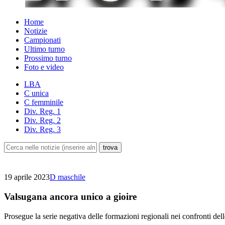
Home
Notizie
Campionati
Ultimo turno
Prossimo turno
Foto e video
LBA
C unica
C femminile
Div. Reg. 1
Div. Reg. 2
Div. Reg. 3
19 aprile 2023
D maschile
Valsugana ancora unico a gioire
Prosegue la serie negativa delle formazioni regionali nei confronti dell