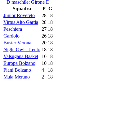
D maschile: Girone D
Squadra
P
G
Junior Rovereto
28
18
Virtus Alto Garda
28
18
Peschiera
27
18
Gardolo
26
18
Buster Verona
20
18
Night Owls Trento
18
18
Valsugana Basket
16
18
Europa Bolzano
10
18
Piani Bolzano
4
18
Maia Merano
2
18