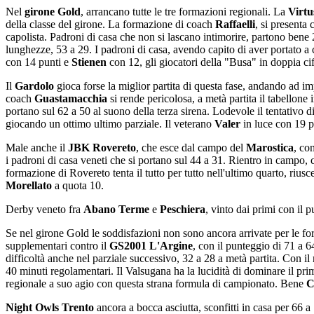
Nel
girone Gold
, arrancano tutte le tre formazioni regionali. La
Virtu
della classe del girone. La formazione di coach
Raffaelli
, si presenta
capolista. Padroni di casa che non si lascano intimorire, partono bene 
lunghezze, 53 a 29. I padroni di casa, avendo capito di aver portato a 
con 14 punti e
Stienen
con 12, gli giocatori della "Busa" in doppia cif
Il
Gardolo
gioca forse la miglior partita di questa fase, andando ad im
coach
Guastamacchia
si rende pericolosa, a metà partita il tabellone 
portano sul 62 a 50 al suono della terza sirena. Lodevole il tentativo di
giocando un ottimo ultimo parziale. Il veterano
Valer
in luce con 19 p
Male anche il
JBK Rovereto
, che esce dal campo del
Marostica
, co
i padroni di casa veneti che si portano sul 44 a 31. Rientro in campo, c
formazione di Rovereto tenta il tutto per tutto nell'ultimo quarto, riu
Morellato
a quota 10.
Derby veneto fra
Abano Terme
e
Peschiera
, vinto dai primi con il 
Se nel girone Gold le soddisfazioni non sono ancora arrivate per le fo
supplementari contro il
GS2001 L'Argine
, con il punteggio di 71 a 6
difficoltà anche nel parziale successivo, 32 a 28 a metà partita. Con il r
40 minuti regolamentari. Il Valsugana ha la lucidità di dominare il pr
regionale a suo agio con questa strana formula di campionato. Bene
C
Night Owls Trento
ancora a bocca asciutta, sconfitti in casa per 66 a