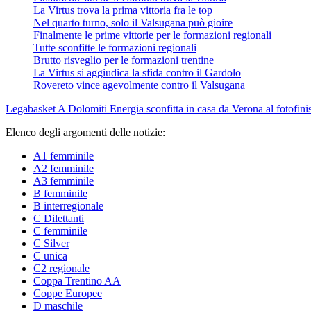
La Virtus trova la prima vittoria fra le top
Nel quarto turno, solo il Valsugana può gioire
Finalmente le prime vittorie per le formazioni regionali
Tutte sconfitte le formazioni regionali
Brutto risveglio per le formazioni trentine
La Virtus si aggiudica la sfida contro il Gardolo
Rovereto vince agevolmente contro il Valsugana
Legabasket A
Dolomiti Energia sconfitta in casa da Verona al fotofini
Elenco degli argomenti delle notizie:
A1 femminile
A2 femminile
A3 femminile
B femminile
B interregionale
C Dilettanti
C femminile
C Silver
C unica
C2 regionale
Coppa Trentino AA
Coppe Europee
D maschile