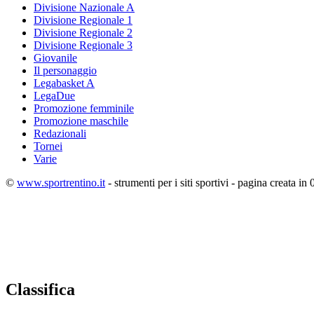
Divisione Nazionale A
Divisione Regionale 1
Divisione Regionale 2
Divisione Regionale 3
Giovanile
Il personaggio
Legabasket A
LegaDue
Promozione femminile
Promozione maschile
Redazionali
Tornei
Varie
©
www.sportrentino.it
- strumenti per i siti sportivi - pagina creata in 
Classifica