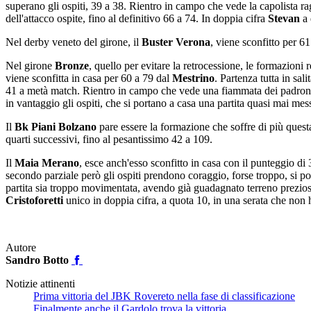
superano gli ospiti, 39 a 38. Rientro in campo che vede la capolista ra
dell'attacco ospite, fino al definitivo 66 a 74. In doppia cifra
Stevan
a 
Nel derby veneto del girone, il
Buster Verona
, viene sconfitto per 6
Nel girone
Bronze
, quello per evitare la retrocessione, le formazion
viene sconfitta in casa per 60 a 79 dal
Mestrino
. Partenza tutta in sal
41 a metà match. Rientro in campo che vede una fiammata dei padroni di
in vantaggio gli ospiti, che si portano a casa una partita quasi mai mes
Il
Bk Piani Bolzano
pare essere la formazione che soffre di più questa
quarti successivi, fino al pesantissimo 42 a 109.
Il
Maia Merano
, esce anch'esso sconfitto in casa con il punteggio di
secondo parziale però gli ospiti prendono coraggio, forse troppo, si por
partita sia troppo movimentata, avendo già guadagnato terreno prezios
Cristoforetti
unico in doppia cifra, a quota 10, in una serata che non h
Autore
Sandro Botto
Notizie attinenti
Prima vittoria del JBK Rovereto nella fase di classificazione
Finalmente anche il Gardolo trova la vittoria