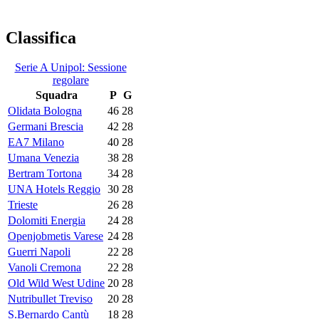
Classifica
Serie A Unipol: Sessione
regolare
Squadra
P
G
Olidata Bologna
46
28
Germani Brescia
42
28
EA7 Milano
40
28
Umana Venezia
38
28
Bertram Tortona
34
28
UNA Hotels Reggio
30
28
Trieste
26
28
Dolomiti Energia
24
28
Openjobmetis Varese
24
28
Guerri Napoli
22
28
Vanoli Cremona
22
28
Old Wild West Udine
20
28
Nutribullet Treviso
20
28
S.Bernardo Cantù
18
28