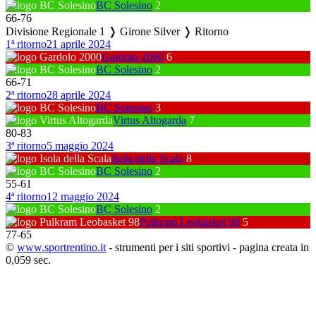
BC Solesino
2
66
-
76
Divisione Regionale 1 ❭ Girone Silver ❭ Ritorno
1ª ritorno
21 aprile 2024
Gardolo 2000
6
BC Solesino
2
66
-
71
2ª ritorno
28 aprile 2024
BC Solesino
3
Virtus Altogarda
7
80
-
83
3ª ritorno
5 maggio 2024
Isola della Scala
8
BC Solesino
2
55
-
61
4ª ritorno
12 maggio 2024
BC Solesino
2
Pulkram Leobasket 98
5
77
-
65
©
www.sportrentino.it
- strumenti per i siti sportivi - pagina creata in
0,059 sec.