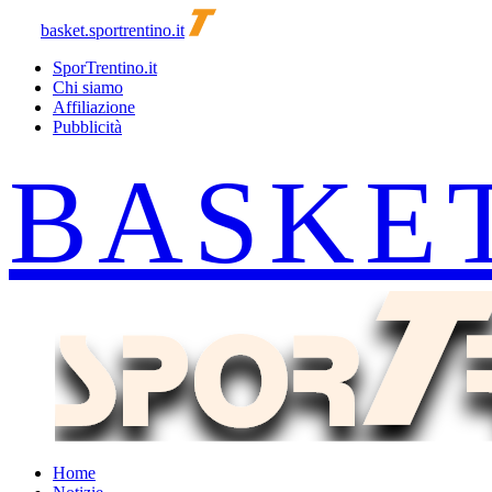
basket.sportrentino.it
SporTrentino.it
Chi siamo
Affiliazione
Pubblicità
Home