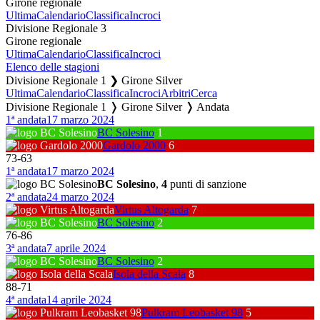
Girone regionale
Ultima
Calendario
Classifica
Incroci
Divisione Regionale 3
Girone regionale
Ultima
Calendario
Classifica
Incroci
Elenco delle stagioni
Divisione Regionale 1 ❯ Girone Silver
Ultima
Calendario
Classifica
Incroci
Arbitri
Cerca
Divisione Regionale 1 ❭ Girone Silver ❭ Andata
1ª andata
17 marzo 2024
BC Solesino
1
Gardolo 2000
6
73
-
63
1ª andata
17 marzo 2024
BC Solesino
,
4
punti di sanzione
2ª andata
24 marzo 2024
Virtus Altogarda
7
BC Solesino
2
76
-
86
3ª andata
7 aprile 2024
BC Solesino
2
Isola della Scala
8
88
-
71
4ª andata
14 aprile 2024
Pulkram Leobasket 98
5