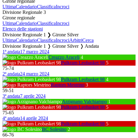
Girone regionale
Ultima
Calendario
Classifica
Incroci
Divisione Regionale 3
Girone regionale
Ultima
Calendario
Classifica
Incroci
Elenco delle stagioni
Divisione Regionale 1 ❯ Girone Silver
Ultima
Calendario
Classifica
Incroci
Arbitri
Cerca
Divisione Regionale 1 ❭ Girone Silver ❭ Andata
1ª andata
17 marzo 2024
Creazzo Araceli
4
Pulkram Leobasket 98
5
75
-
74
2ª andata
24 marzo 2024
Pulkram Leobasket 98
4
Raptors Mestrino
3
59
-
51
3ª andata
7 aprile 2024
Arzignano Valchiampo
1
Pulkram Leobasket 98
5
75
-
65
4ª andata
14 aprile 2024
Pulkram Leobasket 98
5
BC Solesino
2
66
-
76