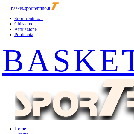
basket.sportrentino.it
SporTrentino.it
Chi siamo
Affiliazione
Pubblicità
Home