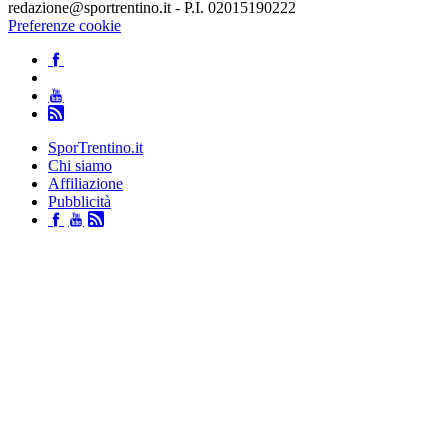
redazione@sportrentino.it - P.I. 02015190222
Preferenze cookie
SporTrentino.it
Chi siamo
Affiliazione
Pubblicità