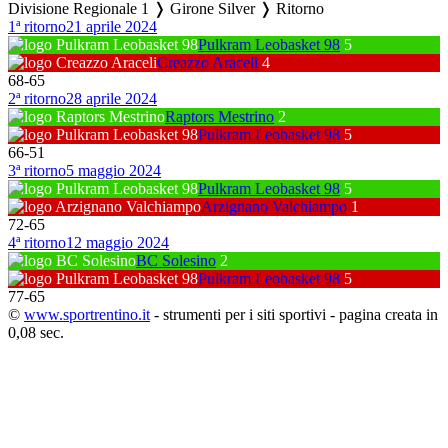
Divisione Regionale 1 ❭ Girone Silver ❭ Ritorno
1ª ritorno
21 aprile 2024
Pulkram Leobasket 98
5
Creazzo Araceli
4
68
-
65
2ª ritorno
28 aprile 2024
Raptors Mestrino
2
Pulkram Leobasket 98
5
66
-
51
3ª ritorno
5 maggio 2024
Pulkram Leobasket 98
5
Arzignano Valchiampo
1
72
-
65
4ª ritorno
12 maggio 2024
BC Solesino
2
Pulkram Leobasket 98
5
77
-
65
©
www.sportrentino.it
- strumenti per i siti sportivi - pagina creata in
0,08 sec.