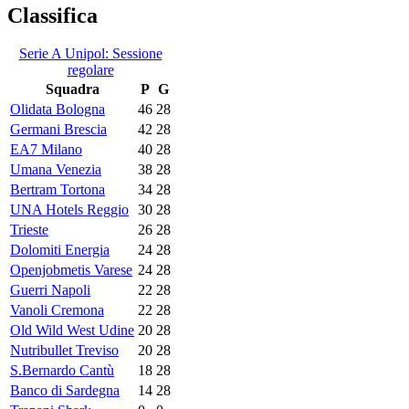
Classifica
Serie A Unipol: Sessione
regolare
Squadra
P
G
Olidata Bologna
46
28
Germani Brescia
42
28
EA7 Milano
40
28
Umana Venezia
38
28
Bertram Tortona
34
28
UNA Hotels Reggio
30
28
Trieste
26
28
Dolomiti Energia
24
28
Openjobmetis Varese
24
28
Guerri Napoli
22
28
Vanoli Cremona
22
28
Old Wild West Udine
20
28
Nutribullet Treviso
20
28
S.Bernardo Cantù
18
28
Banco di Sardegna
14
28