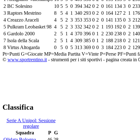
2
BC Solesino
10
5
5
0
394
342
0
2
0
161
134
3
0
233
3
Raptors Mestrino
8
5
4
1
340
293
0
2
0
164
127
2
1
176
4
Creazzo Araceli
4
5
2
3
353
353
0
2
0
141
135
0
3
212
5
Pulkram Leobasket 98
4
5
2
3
332
342
0
2
1
193
192
0
2
139
6
Gardolo 2000
2
5
1
4
370
396
0
1
2
230
238
0
2
140
7
Isola della Scala
2
5
1
4
309
385
0
1
2
188
218
0
2
121
8
Virtus Altogarda
0
5
0
5
313
369
0
0
3
184
223
0
2
129
Pt=Punti
G=Giocate
MP=Media Partita
V=Vinte
P=Perse
PF=Punti fa
©
www.sportrentino.it
- strumenti per i siti sportivi - pagina creata in 
Classifica
Serie A Unipol: Sessione
regolare
Squadra
P
G
Olidata Bologna
46
28