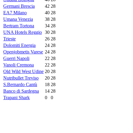
Germani Brescia
42
28
EA7 Milano
40
28
Umana Venezia
38
28
Bertram Tortona
34
28
UNA Hotels Reggio
30
28
Trieste
26
28
Dolomiti Energia
24
28
Openjobmetis Varese
24
28
Guerri Napoli
22
28
Vanoli Cremona
22
28
Old Wild West Udine
20
28
Nutribullet Treviso
20
28
S.Bernardo Cantù
18
28
Banco di Sardegna
14
28
Trapani Shark
0
0