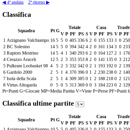
◀ 4ª andata
2ª ritorno ▶
Classifica
Totale
Casa
Trasfe
Squadra
Pt
G
V
P
PF
PS
S
V
P
PF
PS
V
P
PF
1
Arzignano Valchiampo
16
5
5
0
405
336
6
2
0
155
133
3
0
250
2
BC Solesino
14
5
5
0
394
342
4
2
0
161
134
3
0
233
3
Raptors Mestrino
14
5
4
1
340
293
6
2
0
164
127
2
1
176
4
Creazzo Araceli
12
5
2
3
353
353
8
2
0
141
135
0
3
212
5
Pulkram Leobasket 98
4
5
2
3
332
342
0
2
1
193
192
0
2
139
6
Gardolo 2000
2
5
1
4
370
396
0
1
2
230
238
0
2
140
7
Isola della Scala
2
5
1
4
309
385
0
1
2
188
218
0
2
121
8
Virtus Altogarda
0
5
0
5
313
369
0
0
3
184
223
0
2
129
Pt=Punti
G=Giocate
MP=Media Partita
V=Vinte
P=Perse
PF=Punti fa
Classifica ultime partite
Totale
Casa
Trasfe
Squadra
Pt
G
V
P
PF
PS
S
V
P
PF
PS
V
P
PF
1
Arzignano Valchiampo
10
5
5
0
405
336
0
2
0
155
133
3
0
250