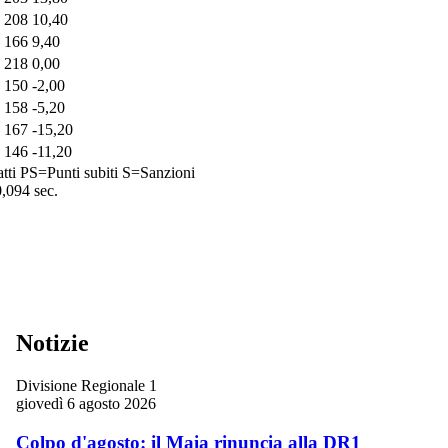
208
10,40
166
9,40
218
0,00
150
-2,00
158
-5,20
167
-15,20
146
-11,20
tti
PS=Punti subiti
S=Sanzioni
0,094 sec.
Notizie
Divisione Regionale 1
giovedì 6 agosto 2026
Colpo d'agosto: il Maia rinuncia alla DR1