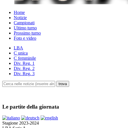
Home
Notizie
Campionati
Ultimo turno
Prossimo turno
Foto e video
LBA
C unica
C femminile
Div. Reg. 1
Div. Reg. 2
Div. Reg. 3
Le partite della giornata
Stagione 2023-2024