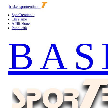
basket.sportrentino.it
SporTrentino.it
Chi siamo
Affiliazione
Pubblicità