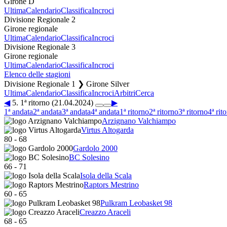
Girone D
Ultima
Calendario
Classifica
Incroci
Divisione Regionale 2
Girone regionale
Ultima
Calendario
Classifica
Incroci
Divisione Regionale 3
Girone regionale
Ultima
Calendario
Classifica
Incroci
Elenco delle stagioni
Divisione Regionale 1 ❯ Girone Silver
Ultima
Calendario
Classifica
Incroci
Arbitri
Cerca
◀
5. 1ª ritorno (21.04.2024)
▶
1ª andata
2ª andata
3ª andata
4ª andata
1ª ritorno
2ª ritorno
3ª ritorno
4ª rit
Arzignano Valchiampo
Virtus Altogarda
80
-
68
Gardolo 2000
BC Solesino
66
-
71
Isola della Scala
Raptors Mestrino
60
-
65
Pulkram Leobasket 98
Creazzo Araceli
68
-
65