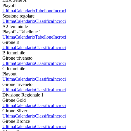
LBA Serie A
Playoff
Ultima
Calendario
Tabellone
Incroci
Sessione regolare
Ultima
Calendario
Classifica
Incroci
A2 femminile
Playoff - Tabellone 1
Ultima
Calendario
Tabellone
Incroci
Girone B
Ultima
Calendario
Classifica
Incroci
B femminile
Girone triveneto
Ultima
Calendario
Classifica
Incroci
C femminile
Playout
Ultima
Calendario
Classifica
Incroci
Girone triveneto
Ultima
Calendario
Classifica
Incroci
Divisione Regionale 1
Girone Gold
Ultima
Calendario
Classifica
Incroci
Girone Silver
Ultima
Calendario
Classifica
Incroci
Girone Bronze
Ultima
Calendario
Classifica
Incroci