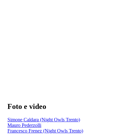
Foto e video
Simone Caldara (Night Owls Trento)
Mauro Pederzolli
Francesco Frenez (Night Owls Trento)