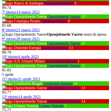
Banco di Sardegna
4
89
-
74
7ª ritorno
14 marzo 2021
Openjobmetis Varese
15
Carpegna Pesaro
8
81
-
68
8ª ritorno
21 marzo 2021
Openjobmetis Varese
turno di riposo
9ª ritorno
28 marzo 2021
Openjobmetis Varese
11
Dolomiti Energia
13
88
-
70
10ª ritorno
4 aprile 2021
A|X Armani Milano
1
Openjobmetis Varese
11
81
-
83
5 aprile
11ª ritorno
11 aprile 2021
UnaHotels Reggio
14
Openjobmetis Varese
13
95
-
77
12ª ritorno
14 aprile 2021
Openjobmetis Varese
14
Umana Venezia
5
75
-
77