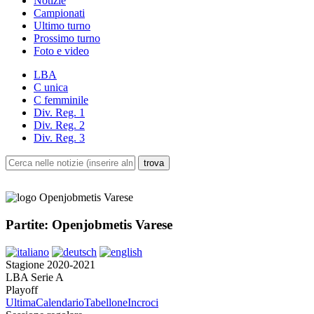
Notizie
Campionati
Ultimo turno
Prossimo turno
Foto e video
LBA
C unica
C femminile
Div. Reg. 1
Div. Reg. 2
Div. Reg. 3
Partite: Openjobmetis Varese
Stagione 2020-2021
LBA Serie A
Playoff
Ultima
Calendario
Tabellone
Incroci