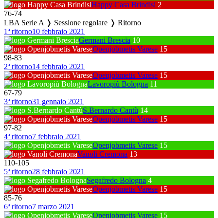
Happy Casa Brindisi
2
76
-
74
LBA Serie A ❭ Sessione regolare ❭ Ritorno
1ª ritorno
10 febbraio 2021
Germani Brescia
10
Openjobmetis Varese
15
98
-
83
2ª ritorno
14 febbraio 2021
Openjobmetis Varese
15
Lavoropiù Bologna
11
67
-
79
3ª ritorno
31 gennaio 2021
S.Bernardo Cantù
14
Openjobmetis Varese
15
97
-
82
4ª ritorno
7 febbraio 2021
Openjobmetis Varese
15
Vanoli Cremona
13
110
-
105
5ª ritorno
28 febbraio 2021
Segafredo Bologna
4
Openjobmetis Varese
15
85
-
76
6ª ritorno
7 marzo 2021
Openjobmetis Varese
15