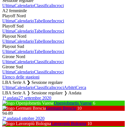
Sessione regolare
Ultima
Calendario
Classifica
Incroci
A2 femminile
Playoff Nord
Ultima
Calendario
Tabellone
Incroci
Playoff Sud
Ultima
Calendario
Tabellone
Incroci
Playout Nord
Ultima
Calendario
Tabellone
Incroci
Playout Sud
Ultima
Calendario
Tabellone
Incroci
Girone Nord
Ultima
Calendario
Classifica
Incroci
Girone Sud
Ultima
Calendario
Classifica
Incroci
Elenco delle stagioni
LBA Serie A ❯ Sessione regolare
Ultima
Calendario
Classifica
Incroci
Arbitri
Cerca
LBA Serie A ❭ Sessione regolare ❭ Andata
1ª andata
27 settembre 2020
Openjobmetis Varese
6
Germani Brescia
10
94
-
89
2ª andata
4 ottobre 2020
Lavoropiù Bologna
10