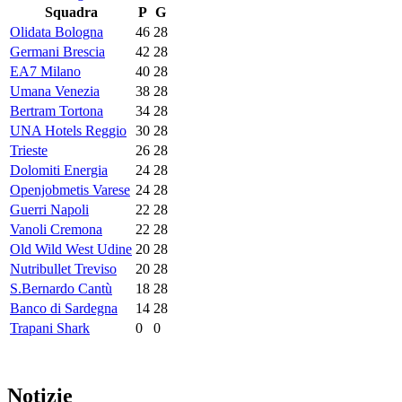
Squadra
P
G
Olidata Bologna
46
28
Germani Brescia
42
28
EA7 Milano
40
28
Umana Venezia
38
28
Bertram Tortona
34
28
UNA Hotels Reggio
30
28
Trieste
26
28
Dolomiti Energia
24
28
Openjobmetis Varese
24
28
Guerri Napoli
22
28
Vanoli Cremona
22
28
Old Wild West Udine
20
28
Nutribullet Treviso
20
28
S.Bernardo Cantù
18
28
Banco di Sardegna
14
28
Trapani Shark
0
0
Notizie