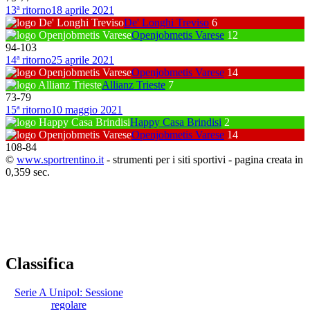
13ª ritorno
18 aprile 2021
De' Longhi Treviso
6
Openjobmetis Varese
12
94
-
103
14ª ritorno
25 aprile 2021
Openjobmetis Varese
14
Allianz Trieste
7
73
-
79
15ª ritorno
10 maggio 2021
Happy Casa Brindisi
2
Openjobmetis Varese
14
108
-
84
©
www.sportrentino.it
- strumenti per i siti sportivi - pagina creata in
0,359 sec.
Classifica
Serie A Unipol: Sessione
regolare