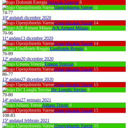
Dolomiti Energia
8
Openjobmetis Varese
11
74
-
77
10ª andata
6 dicembre 2020
Openjobmetis Varese
14
A|X Armani Milano
1
70
-
96
11ª andata
13 dicembre 2020
Openjobmetis Varese
14
UnaHotels Reggio
6
76
-
89
12ª andata
20 dicembre 2020
Umana Venezia
5
Openjobmetis Varese
15
86
-
77
13ª andata
27 dicembre 2020
Openjobmetis Varese
15
De' Longhi Treviso
9
79
-
80
14ª andata
27 gennaio 2021
Allianz Trieste
8
Openjobmetis Varese
15
108
-
83
15ª andata
4 febbraio 2021
Openjobmetis Varese
15