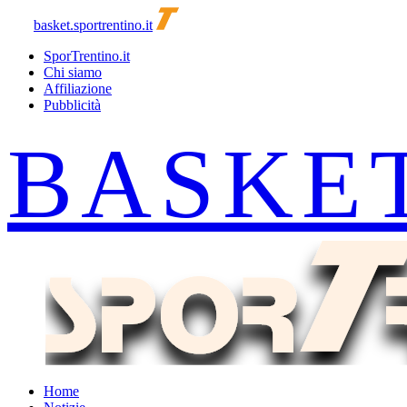
basket.sportrentino.it
SporTrentino.it
Chi siamo
Affiliazione
Pubblicità
Home