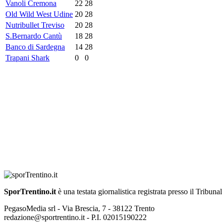
Vanoli Cremona
22
28
Old Wild West Udine
20
28
Nutribullet Treviso
20
28
S.Bernardo Cantù
18
28
Banco di Sardegna
14
28
Trapani Shark
0
0
SporTrentino.it
è una testata giornalistica registrata presso il Tribuna
PegasoMedia srl - Via Brescia, 7 - 38122 Trento
redazione@sportrentino.it - P.I. 02015190222