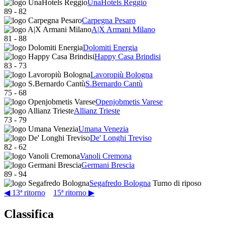
UnaHotels Reggio
89
-
82
Carpegna Pesaro
A|X Armani Milano
81
-
88
Dolomiti Energia
Happy Casa Brindisi
83
-
73
Lavoropiù Bologna
S.Bernardo Cantù
75
-
68
Openjobmetis Varese
Allianz Trieste
73
-
79
Umana Venezia
De' Longhi Treviso
82
-
62
Vanoli Cremona
Germani Brescia
89
-
94
Segafredo Bologna
Turno di riposo
◀ 13ª ritorno
15ª ritorno ▶
Classifica