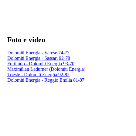
Foto e video
Dolomiti Energia - Varese 74-77
Dolomiti Energia - Sassari 92-78
Fortitudo - Dolomiti Energia 93-70
Maximilian Ladurner (Dolomiti Energia)
Trieste - Dolomiti Energia 92-82
Dolomiti Energia - Reggio Emilia 81-87