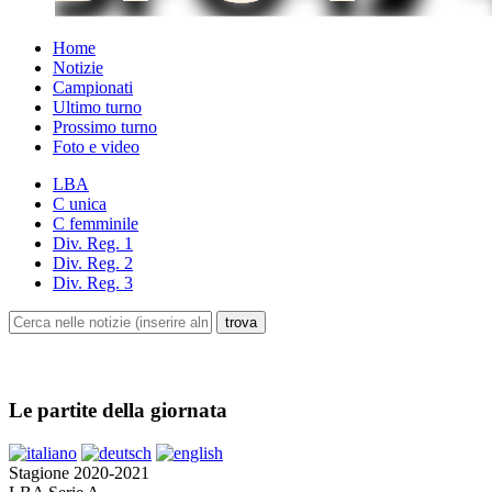
Home
Notizie
Campionati
Ultimo turno
Prossimo turno
Foto e video
LBA
C unica
C femminile
Div. Reg. 1
Div. Reg. 2
Div. Reg. 3
Le partite della giornata
Stagione 2020-2021