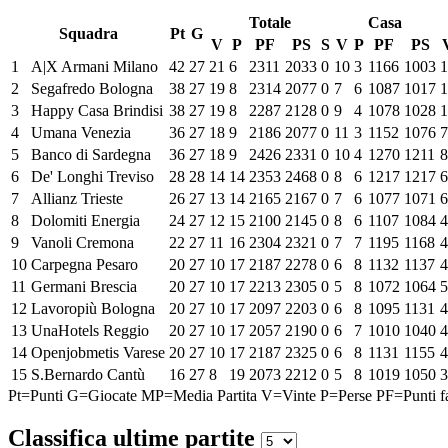
Totale
Casa
Squadra
Pt
G
V
P
PF
PS
S
V
P
PF
PS
1
A|X Armani Milano
42
27
21
6
2311
2033
0
10
3
1166
1003
1
2
Segafredo Bologna
38
27
19
8
2314
2077
0
7
6
1087
1017
1
3
Happy Casa Brindisi
38
27
19
8
2287
2128
0
9
4
1078
1028
1
4
Umana Venezia
36
27
18
9
2186
2077
0
11
3
1152
1076
7
5
Banco di Sardegna
36
27
18
9
2426
2331
0
10
4
1270
1211
8
6
De' Longhi Treviso
28
28
14
14
2353
2468
0
8
6
1217
1217
6
7
Allianz Trieste
26
27
13
14
2165
2167
0
7
6
1077
1071
6
8
Dolomiti Energia
24
27
12
15
2100
2145
0
8
6
1107
1084
4
9
Vanoli Cremona
22
27
11
16
2304
2321
0
7
7
1195
1168
4
10
Carpegna Pesaro
20
27
10
17
2187
2278
0
6
8
1132
1137
4
11
Germani Brescia
20
27
10
17
2213
2305
0
5
8
1072
1064
5
12
Lavoropiù Bologna
20
27
10
17
2097
2203
0
6
8
1095
1131
4
13
UnaHotels Reggio
20
27
10
17
2057
2190
0
6
7
1010
1040
4
14
Openjobmetis Varese
20
27
10
17
2187
2325
0
6
8
1131
1155
4
15
S.Bernardo Cantù
16
27
8
19
2073
2212
0
5
8
1019
1050
3
Pt=Punti
G=Giocate
MP=Media Partita
V=Vinte
P=Perse
PF=Punti fa
Classifica ultime partite