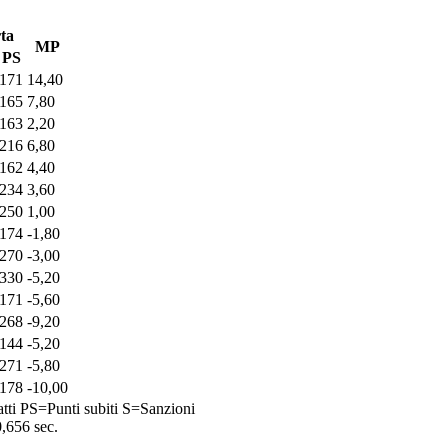
ta
MP
PS
171
14,40
165
7,80
163
2,20
216
6,80
162
4,40
234
3,60
250
1,00
174
-1,80
270
-3,00
330
-5,20
171
-5,60
268
-9,20
144
-5,20
271
-5,80
178
-10,00
tti
PS=Punti subiti
S=Sanzioni
0,656 sec.