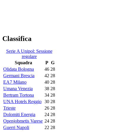
Classifica
Serie A Unipol: Sessione
regolare
Squadra
P
G
Olidata Bologna
46
28
Germani Brescia
42
28
EA7 Milano
40
28
Umana Venezia
38
28
Bertram Tortona
34
28
UNA Hotels Reggio
30
28
Trieste
26
28
Dolomiti Energia
24
28
Openjobmetis Varese
24
28
Guerri Napoli
22
28