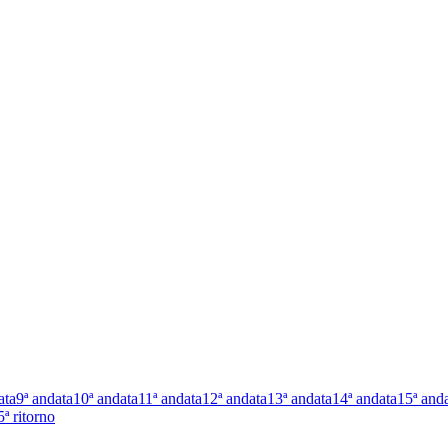
ata
9ª andata
10ª andata
11ª andata
12ª andata
13ª andata
14ª andata
15ª and
5ª ritorno