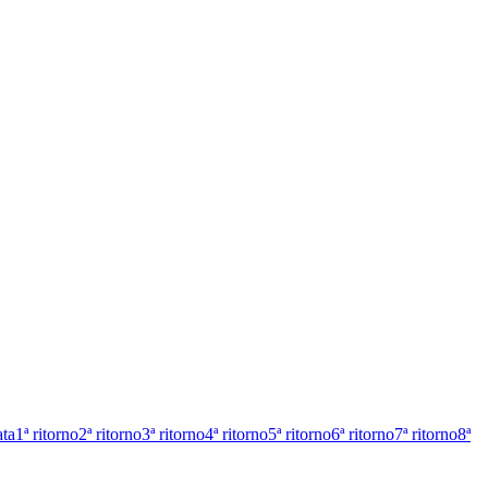
ata
1ª ritorno
2ª ritorno
3ª ritorno
4ª ritorno
5ª ritorno
6ª ritorno
7ª ritorno
8ª