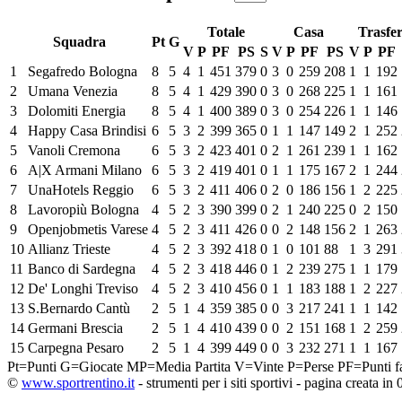
Totale
Casa
Trasfer
Squadra
Pt
G
V
P
PF
PS
S
V
P
PF
PS
V
P
PF
1
Segafredo Bologna
8
5
4
1
451
379
0
3
0
259
208
1
1
192
2
Umana Venezia
8
5
4
1
429
390
0
3
0
268
225
1
1
161
3
Dolomiti Energia
8
5
4
1
400
389
0
3
0
254
226
1
1
146
4
Happy Casa Brindisi
6
5
3
2
399
365
0
1
1
147
149
2
1
252
5
Vanoli Cremona
6
5
3
2
423
401
0
2
1
261
239
1
1
162
6
A|X Armani Milano
6
5
3
2
419
401
0
1
1
175
167
2
1
244
7
UnaHotels Reggio
6
5
3
2
411
406
0
2
0
186
156
1
2
225
8
Lavoropiù Bologna
4
5
2
3
390
399
0
2
1
240
225
0
2
150
9
Openjobmetis Varese
4
5
2
3
411
426
0
0
2
148
156
2
1
263
10
Allianz Trieste
4
5
2
3
392
418
0
1
0
101
88
1
3
291
11
Banco di Sardegna
4
5
2
3
418
446
0
1
2
239
275
1
1
179
12
De' Longhi Treviso
4
5
2
3
410
456
0
1
1
183
188
1
2
227
13
S.Bernardo Cantù
2
5
1
4
359
385
0
0
3
217
241
1
1
142
14
Germani Brescia
2
5
1
4
410
439
0
0
2
151
168
1
2
259
15
Carpegna Pesaro
2
5
1
4
399
449
0
0
3
232
271
1
1
167
Pt=Punti
G=Giocate
MP=Media Partita
V=Vinte
P=Perse
PF=Punti fa
©
www.sportrentino.it
- strumenti per i siti sportivi - pagina creata in 