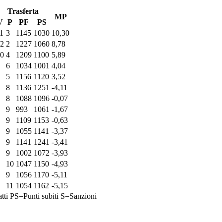
Trasferta
MP
V
P
PF
PS
1
3
1145
1030
10,30
2
2
1227
1060
8,78
0
4
1209
1100
5,89
6
1034
1001
4,04
5
1156
1120
3,52
8
1136
1251
-4,11
8
1088
1096
-0,07
9
993
1061
-1,67
9
1109
1153
-0,63
9
1055
1141
-3,37
9
1141
1241
-3,41
9
1002
1072
-3,93
10
1047
1150
-4,93
9
1056
1170
-5,11
11
1054
1162
-5,15
tti
PS=Punti subiti
S=Sanzioni