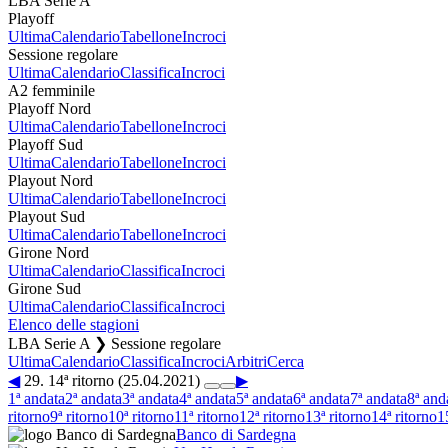
LBA Serie A
Playoff
Ultima
Calendario
Tabellone
Incroci
Sessione regolare
Ultima
Calendario
Classifica
Incroci
A2 femminile
Playoff Nord
Ultima
Calendario
Tabellone
Incroci
Playoff Sud
Ultima
Calendario
Tabellone
Incroci
Playout Nord
Ultima
Calendario
Tabellone
Incroci
Playout Sud
Ultima
Calendario
Tabellone
Incroci
Girone Nord
Ultima
Calendario
Classifica
Incroci
Girone Sud
Ultima
Calendario
Classifica
Incroci
Elenco delle stagioni
LBA Serie A ❯ Sessione regolare
Ultima
Calendario
Classifica
Incroci
Arbitri
Cerca
◀
29. 14ª ritorno (25.04.2021)
▶
1ª andata
2ª andata
3ª andata
4ª andata
5ª andata
6ª andata
7ª andata
8ª and
ritorno
9ª ritorno
10ª ritorno
11ª ritorno
12ª ritorno
13ª ritorno
14ª ritorno
1
Banco di Sardegna