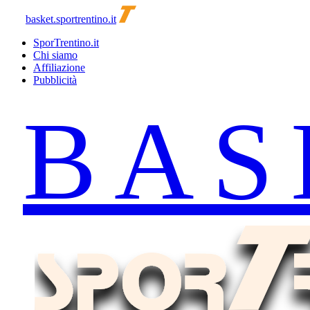
basket.sportrentino.it
SporTrentino.it
Chi siamo
Affiliazione
Pubblicità