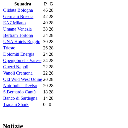
Squadra
P
G
Olidata Bologna
46
28
Germani Brescia
42
28
EA7 Milano
40
28
Umana Venezia
38
28
Bertram Tortona
34
28
UNA Hotels Reggio
30
28
Trieste
26
28
Dolomiti Energia
24
28
Openjobmetis Varese
24
28
Guerri Napoli
22
28
Vanoli Cremona
22
28
Old Wild West Udine
20
28
Nutribullet Treviso
20
28
S.Bernardo Cantù
18
28
Banco di Sardegna
14
28
Trapani Shark
0
0
Notizie