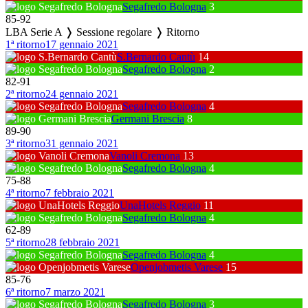
Segafredo Bologna
3
85
-
92
LBA Serie A ❭ Sessione regolare ❭ Ritorno
1ª ritorno
17 gennaio 2021
S.Bernardo Cantù
14
Segafredo Bologna
2
82
-
91
2ª ritorno
24 gennaio 2021
Segafredo Bologna
4
Germani Brescia
8
89
-
90
3ª ritorno
31 gennaio 2021
Vanoli Cremona
13
Segafredo Bologna
4
75
-
88
4ª ritorno
7 febbraio 2021
UnaHotels Reggio
11
Segafredo Bologna
4
62
-
89
5ª ritorno
28 febbraio 2021
Segafredo Bologna
4
Openjobmetis Varese
15
85
-
76
6ª ritorno
7 marzo 2021
Segafredo Bologna
3