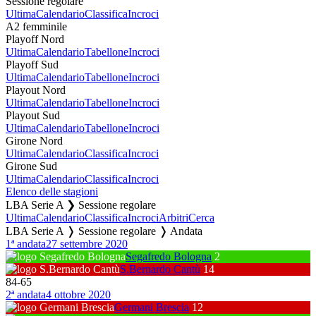
Sessione regolare
Ultima
Calendario
Classifica
Incroci
A2 femminile
Playoff Nord
Ultima
Calendario
Tabellone
Incroci
Playoff Sud
Ultima
Calendario
Tabellone
Incroci
Playout Nord
Ultima
Calendario
Tabellone
Incroci
Playout Sud
Ultima
Calendario
Tabellone
Incroci
Girone Nord
Ultima
Calendario
Classifica
Incroci
Girone Sud
Ultima
Calendario
Classifica
Incroci
Elenco delle stagioni
LBA Serie A ❯ Sessione regolare
Ultima
Calendario
Classifica
Incroci
Arbitri
Cerca
LBA Serie A ❭ Sessione regolare ❭ Andata
1ª andata
27 settembre 2020
Segafredo Bologna
2
S.Bernardo Cantù
14
84
-
65
2ª andata
4 ottobre 2020
Germani Brescia
12