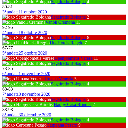
Segafredo Bologna
4
80
-
81
3ª andata
11 ottobre 2020
Segafredo Bologna
2
Vanoli Cremona
13
92
-
95
4ª andata
18 ottobre 2020
Segafredo Bologna
6
UnaHotels Reggio
7
67
-
77
5ª andata
25 ottobre 2020
Openjobmetis Varese
11
Segafredo Bologna
4
73
-
85
6ª andata
1 novembre 2020
Umana Venezia
5
Segafredo Bologna
4
68
-
83
7ª andata
8 novembre 2020
Segafredo Bologna
5
Happy Casa Brindisi
2
88
-
98
8ª andata
30 dicembre 2020
Segafredo Bologna
4
Carpegna Pesaro
9