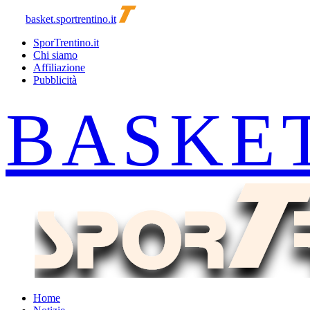
basket.sportrentino.it
SporTrentino.it
Chi siamo
Affiliazione
Pubblicità
Home