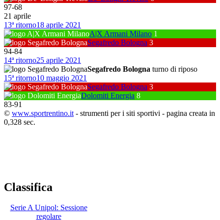
97
-
68
21 aprile
13ª ritorno
18 aprile 2021
A|X Armani Milano
1
Segafredo Bologna
3
94
-
84
14ª ritorno
25 aprile 2021
Segafredo Bologna
turno di riposo
15ª ritorno
10 maggio 2021
Segafredo Bologna
3
Dolomiti Energia
8
83
-
91
©
www.sportrentino.it
- strumenti per i siti sportivi - pagina creata in
0,328 sec.
Classifica
Serie A Unipol: Sessione
regolare