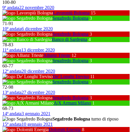
100
-
80
9ª andata
22 novembre 2020
Lavoropiù Bologna
15
Segafredo Bologna
3
71
-
91
10ª andata
6 dicembre 2020
Segafredo Bologna
3
Banco di Sardegna
4
78
-
83
11ª andata
13 dicembre 2020
Allianz Trieste
12
Segafredo Bologna
3
60
-
77
12ª andata
20 dicembre 2020
De' Longhi Treviso
11
Segafredo Bologna
3
72
-
98
13ª andata
27 dicembre 2020
Segafredo Bologna
3
A|X Armani Milano
1
68
-
73
14ª andata
3 gennaio 2021
Segafredo Bologna
turno di riposo
15ª andata
10 gennaio 2021
Dolomiti Energia
8