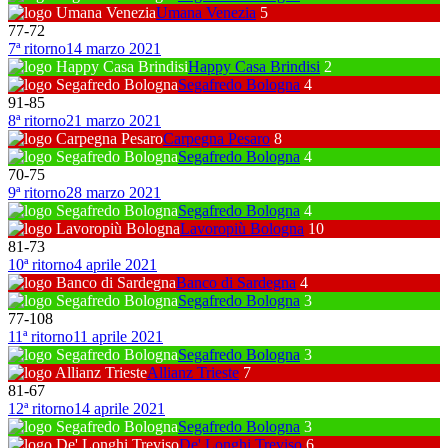
Umana Venezia
5
77
-
72
7ª ritorno
14 marzo 2021
Happy Casa Brindisi
2
Segafredo Bologna
4
91
-
85
8ª ritorno
21 marzo 2021
Carpegna Pesaro
8
Segafredo Bologna
4
70
-
75
9ª ritorno
28 marzo 2021
Segafredo Bologna
4
Lavoropiù Bologna
10
81
-
73
10ª ritorno
4 aprile 2021
Banco di Sardegna
4
Segafredo Bologna
3
77
-
108
11ª ritorno
11 aprile 2021
Segafredo Bologna
3
Allianz Trieste
7
81
-
67
12ª ritorno
14 aprile 2021
Segafredo Bologna
3
De' Longhi Treviso
6