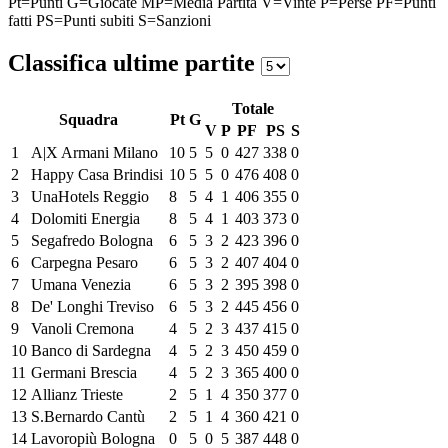
Pt=Punti
G=Giocate
MP=Media Partita
V=Vinte
P=Perse
PF=Punti
fatti
PS=Punti subiti
S=Sanzioni
Classifica ultime partite
Totale
Squadra
Pt
G
V
P
PF
PS
S
1
A|X Armani Milano
10
5
5
0
427
338
0
2
Happy Casa Brindisi
10
5
5
0
476
408
0
3
UnaHotels Reggio
8
5
4
1
406
355
0
4
Dolomiti Energia
8
5
4
1
403
373
0
5
Segafredo Bologna
6
5
3
2
423
396
0
6
Carpegna Pesaro
6
5
3
2
407
404
0
7
Umana Venezia
6
5
3
2
395
398
0
8
De' Longhi Treviso
6
5
3
2
445
456
0
9
Vanoli Cremona
4
5
2
3
437
415
0
10
Banco di Sardegna
4
5
2
3
450
459
0
11
Germani Brescia
4
5
2
3
365
400
0
12
Allianz Trieste
2
5
1
4
350
377
0
13
S.Bernardo Cantù
2
5
1
4
360
421
0
14
Lavoropiù Bologna
0
5
0
5
387
448
0