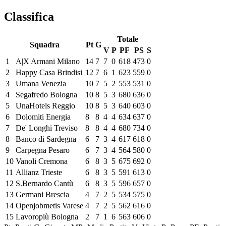
Classifica
Totale
Squadra
Pt
G
V
P
PF
PS
S
1
A|X Armani Milano
14
7
7
0
618
473
0
2
Happy Casa Brindisi
12
7
6
1
623
559
0
3
Umana Venezia
10
7
5
2
553
531
0
4
Segafredo Bologna
10
8
5
3
680
636
0
5
UnaHotels Reggio
10
8
5
3
640
603
0
6
Dolomiti Energia
8
8
4
4
634
637
0
7
De' Longhi Treviso
8
8
4
4
680
734
0
8
Banco di Sardegna
6
7
3
4
617
618
0
9
Carpegna Pesaro
6
7
3
4
564
580
0
10
Vanoli Cremona
6
8
3
5
675
692
0
11
Allianz Trieste
6
8
3
5
591
613
0
12
S.Bernardo Cantù
6
8
3
5
596
657
0
13
Germani Brescia
4
7
2
5
534
575
0
14
Openjobmetis Varese
4
7
2
5
562
616
0
15
Lavoropiù Bologna
2
7
1
6
563
606
0