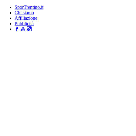
SporTrentino.it
Chi siamo
Affiliazione
Pubblicità