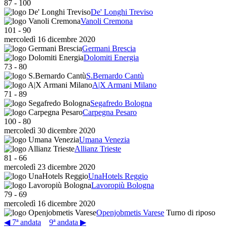
87
-
100
De' Longhi Treviso
Vanoli Cremona
101
-
90
mercoledì 16 dicembre 2020
Germani Brescia
Dolomiti Energia
73
-
80
S.Bernardo Cantù
A|X Armani Milano
71
-
89
Segafredo Bologna
Carpegna Pesaro
100
-
80
mercoledì 30 dicembre 2020
Umana Venezia
Allianz Trieste
81
-
66
mercoledì 23 dicembre 2020
UnaHotels Reggio
Lavoropiù Bologna
79
-
69
mercoledì 16 dicembre 2020
Openjobmetis Varese
Turno di riposo
◀ 7ª andata
9ª andata ▶