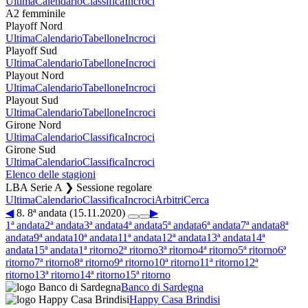
Ultima
Calendario
Classifica
Incroci
A2 femminile
Playoff Nord
Ultima
Calendario
Tabellone
Incroci
Playoff Sud
Ultima
Calendario
Tabellone
Incroci
Playout Nord
Ultima
Calendario
Tabellone
Incroci
Playout Sud
Ultima
Calendario
Tabellone
Incroci
Girone Nord
Ultima
Calendario
Classifica
Incroci
Girone Sud
Ultima
Calendario
Classifica
Incroci
Elenco delle stagioni
LBA Serie A ❯ Sessione regolare
Ultima
Calendario
Classifica
Incroci
Arbitri
Cerca
◀
8. 8ª andata (15.11.2020)
▶
1ª andata
2ª andata
3ª andata
4ª andata
5ª andata
6ª andata
7ª andata
8ª
andata
9ª andata
10ª andata
11ª andata
12ª andata
13ª andata
14ª
andata
15ª andata
1ª ritorno
2ª ritorno
3ª ritorno
4ª ritorno
5ª ritorno
6ª
ritorno
7ª ritorno
8ª ritorno
9ª ritorno
10ª ritorno
11ª ritorno
12ª
ritorno
13ª ritorno
14ª ritorno
15ª ritorno
Banco di Sardegna
Happy Casa Brindisi