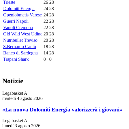
Trieste
26
28
Dolomiti Energia
24
28
Openjobmetis Varese
24
28
Guerri Napoli
22
28
Vanoli Cremona
22
28
Old Wild West Udine
20
28
Nutribullet Treviso
20
28
S.Bernardo Cantù
18
28
Banco di Sardegna
14
28
Trapani Shark
0
0
Notizie
Legabasket A
martedì 4 agosto 2026
«La nuova Dolomiti Energia valorizzerà i giovani»
Legabasket A
lunedì 3 agosto 2026