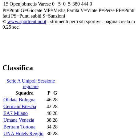
15
Openjobmetis Varese
0
5
0
5
380
444
0
Pt=Punti
G=Giocate
MP=Media Partita
V=Vinte
P=Perse
PF=Punti
fatti
PS=Punti subiti
S=Sanzioni
©
www.sportrentino.it
- strumenti per i siti sportivi - pagina creata in
0,25 sec.
Classifica
Serie A Unipol: Sessione
regolare
Squadra
P
G
Olidata Bologna
46
28
Germani Brescia
42
28
EA7 Milano
40
28
Umana Venezia
38
28
Bertram Tortona
34
28
UNA Hotels Reggio
30
28