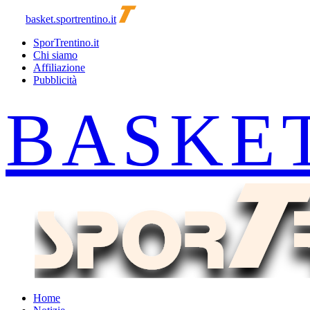
basket.sportrentino.it
SporTrentino.it
Chi siamo
Affiliazione
Pubblicità
Home