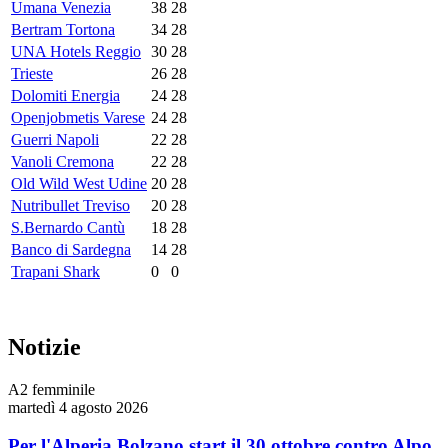
Umana Venezia
38
28
Bertram Tortona
34
28
UNA Hotels Reggio
30
28
Trieste
26
28
Dolomiti Energia
24
28
Openjobmetis Varese
24
28
Guerri Napoli
22
28
Vanoli Cremona
22
28
Old Wild West Udine
20
28
Nutribullet Treviso
20
28
S.Bernardo Cantù
18
28
Banco di Sardegna
14
28
Trapani Shark
0
0
Notizie
A2 femminile
martedì 4 agosto 2026
Per l'Alperia Bolzano start il 30 ottobre contro Alpo