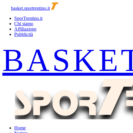
basket.sportrentino.it
SporTrentino.it
Chi siamo
Affiliazione
Pubblicità
Home