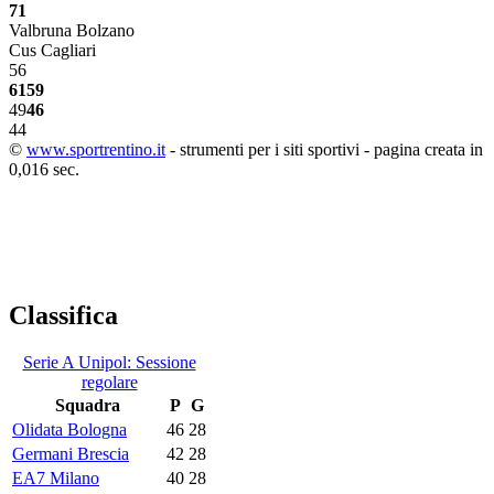
71
Valbruna Bolzano
Cus Cagliari
56
61
59
49
46
44
©
www.sportrentino.it
- strumenti per i siti sportivi - pagina creata in
0,016 sec.
Classifica
Serie A Unipol: Sessione
regolare
Squadra
P
G
Olidata Bologna
46
28
Germani Brescia
42
28
EA7 Milano
40
28