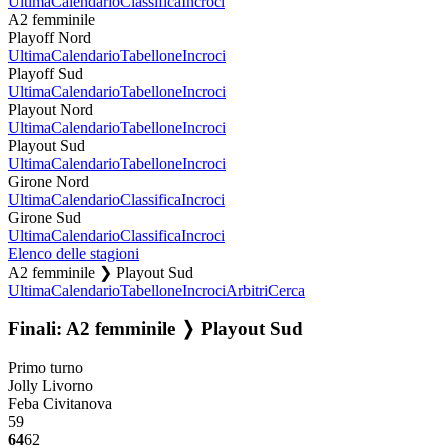
Ultima
Calendario
Classifica
Incroci
A2 femminile
Playoff Nord
Ultima
Calendario
Tabellone
Incroci
Playoff Sud
Ultima
Calendario
Tabellone
Incroci
Playout Nord
Ultima
Calendario
Tabellone
Incroci
Playout Sud
Ultima
Calendario
Tabellone
Incroci
Girone Nord
Ultima
Calendario
Classifica
Incroci
Girone Sud
Ultima
Calendario
Classifica
Incroci
Elenco delle stagioni
A2 femminile ❯ Playout Sud
Ultima
Calendario
Tabellone
Incroci
Arbitri
Cerca
Finali: A2 femminile ❭ Playout Sud
Primo turno
Jolly Livorno
Feba Civitanova
59
64
62