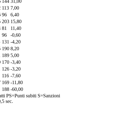
6
144
31,00
2
113
7,00
6
96
6,40
5
203
15,80
4
81
11,40
96
-0,60
5
131
-4,20
5
190
8,20
1
189
5,00
9
170
-3,40
2
126
-3,20
116
-7,60
7
169
-11,80
188
-60,00
tti
PS=Punti subiti
S=Sanzioni
0,5 sec.