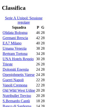
Classifica
Serie A Unipol: Sessione
regolare
Squadra
P
G
Olidata Bologna
46
28
Germani Brescia
42
28
EA7 Milano
40
28
Umana Venezia
38
28
Bertram Tortona
34
28
UNA Hotels Reggio
30
28
Trieste
26
28
Dolomiti Energia
24
28
Openjobmetis Varese
24
28
Guerri Napoli
22
28
Vanoli Cremona
22
28
Old Wild West Udine
20
28
Nutribullet Treviso
20
28
S.Bernardo Cantù
18
28
Banco di Sardegna
14
28