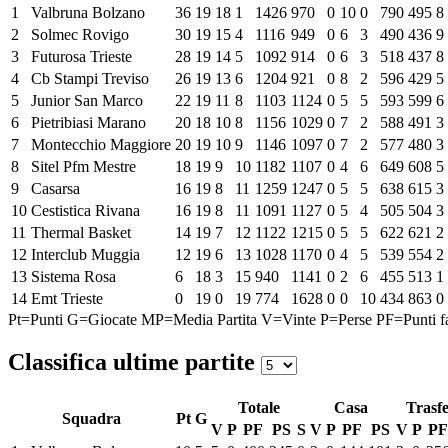
1
Valbruna Bolzano
36
19
18
1
1426
970
0
10
0
790
495
8
2
Solmec Rovigo
30
19
15
4
1116
949
0
6
3
490
436
9
3
Futurosa Trieste
28
19
14
5
1092
914
0
6
3
518
437
8
4
Cb Stampi Treviso
26
19
13
6
1204
921
0
8
2
596
429
5
5
Junior San Marco
22
19
11
8
1103
1124
0
5
5
593
599
6
6
Pietribiasi Marano
20
18
10
8
1156
1029
0
7
2
588
491
3
7
Montecchio Maggiore
20
19
10
9
1146
1097
0
7
2
577
480
3
8
Sitel Pfm Mestre
18
19
9
10
1182
1107
0
4
6
649
608
5
9
Casarsa
16
19
8
11
1259
1247
0
5
5
638
615
3
10
Cestistica Rivana
16
19
8
11
1091
1127
0
5
4
505
504
3
11
Thermal Basket
14
19
7
12
1122
1215
0
5
5
622
621
2
12
Interclub Muggia
12
19
6
13
1028
1170
0
4
5
539
554
2
13
Sistema Rosa
6
18
3
15
940
1141
0
2
6
455
513
1
14
Emt Trieste
0
19
0
19
774
1628
0
0
10
434
863
0
Pt=Punti
G=Giocate
MP=Media Partita
V=Vinte
P=Perse
PF=Punti fa
Classifica ultime partite
Totale
Casa
Trasfe
Squadra
Pt
G
V
P
PF
PS
S
V
P
PF
PS
V
P
PF