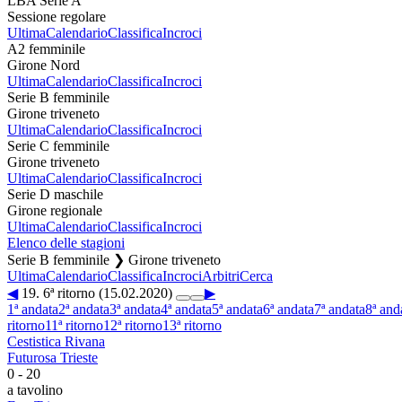
LBA Serie A
Sessione regolare
Ultima
Calendario
Classifica
Incroci
A2 femminile
Girone Nord
Ultima
Calendario
Classifica
Incroci
Serie B femminile
Girone triveneto
Ultima
Calendario
Classifica
Incroci
Serie C femminile
Girone triveneto
Ultima
Calendario
Classifica
Incroci
Serie D maschile
Girone regionale
Ultima
Calendario
Classifica
Incroci
Elenco delle stagioni
Serie B femminile ❯ Girone triveneto
Ultima
Calendario
Classifica
Incroci
Arbitri
Cerca
◀
19. 6ª ritorno (15.02.2020)
▶
1ª andata
2ª andata
3ª andata
4ª andata
5ª andata
6ª andata
7ª andata
8ª and
ritorno
11ª ritorno
12ª ritorno
13ª ritorno
Cestistica Rivana
Futurosa Trieste
0
-
20
a tavolino