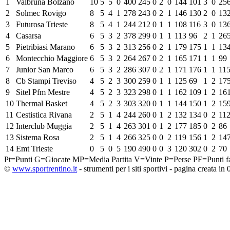
1
Valbruna Bolzano
10
5
5
0
400
245
0
2
0
144
101
3
0
25
2
Solmec Rovigo
8
5
4
1
278
243
0
2
1
146
130
2
0
13
3
Futurosa Trieste
8
5
4
1
244
212
0
1
1
108
116
3
0
13
4
Casarsa
6
5
3
2
378
299
0
1
1
113
96
2
1
26
5
Pietribiasi Marano
6
5
3
2
313
256
0
2
1
179
175
1
1
13
6
Montecchio Maggiore
6
5
3
2
264
267
0
2
1
165
171
1
1
99
7
Junior San Marco
6
5
3
2
286
307
0
2
1
171
176
1
1
11
8
Cb Stampi Treviso
4
5
2
3
300
259
0
1
1
125
69
1
2
17
9
Sitel Pfm Mestre
4
5
2
3
323
298
0
1
1
162
109
1
2
16
10
Thermal Basket
4
5
2
3
303
320
0
1
1
144
150
1
2
15
11
Cestistica Rivana
2
5
1
4
244
260
0
1
2
132
134
0
2
11
12
Interclub Muggia
2
5
1
4
263
301
0
1
2
177
185
0
2
86
13
Sistema Rosa
2
5
1
4
266
325
0
0
2
119
156
1
2
14
14
Emt Trieste
0
5
0
5
190
490
0
0
3
120
302
0
2
70
Pt=Punti
G=Giocate
MP=Media Partita
V=Vinte
P=Perse
PF=Punti fa
©
www.sportrentino.it
- strumenti per i siti sportivi - pagina creata in 