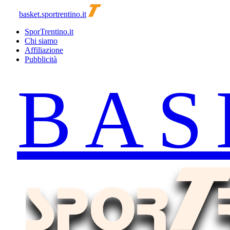
basket.sportrentino.it
SporTrentino.it
Chi siamo
Affiliazione
Pubblicità