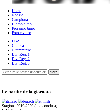
Home
Notizie
Campionati
Ultimo turno
Prossimo turno
Foto e video
LBA
C unica
C femminile
Div. Reg. 1
Div. Reg. 2
Div. Reg. 3
Le partite della giornata
Stagione 2019-2020 (non conclusa)