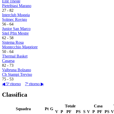
Emt Trieste
Pietribiasi Marano
27
-
82
Interclub Muggia
Solmec Rovigo
56
-
64
Junior San Marco
Sitel Pfm Mestre
62
-
58
Sistema Rosa
Montecchio Maggiore
50
-
64
Thermal Basket
Casarsa
82
-
73
Valbruna Bolzano
Cb Stampi Treviso
75
-
53
◀ 5ª ritorno
7ª ritorno ▶
Classifica
Totale
Casa
Squadra
Pt
G
V
P
PF
PS
S
V
P
PF
PS
V