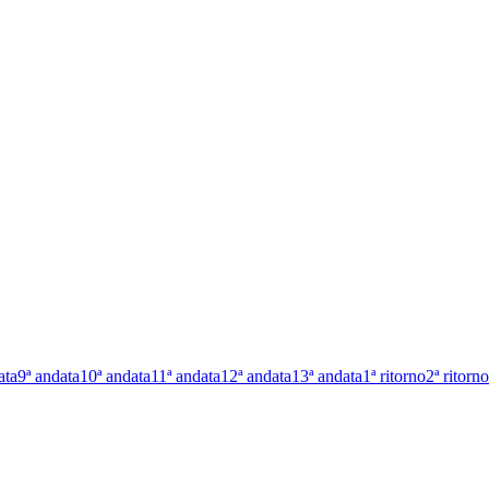
ata
9ª andata
10ª andata
11ª andata
12ª andata
13ª andata
1ª ritorno
2ª ritorno