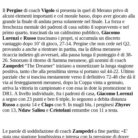
Il
Pergine
di coach
Vigolo
si presenta in quel di Merano privo di
alcuni elementi importanti e col morale basso, dopo aver giocato alla
grande la finale di andata persa solamente nel finale. La forza e
freschezza mentale dei padroni di casa subito il sopravvento e nel
primo quarto, trascinati da un caldissimo pubblico,
Giacomo
Lorenzi
e
Russo
trascinano i propri, si accumula un discreto
vantaggio dopo 10’ di gioco, 27-14. Pergine che non cede nel Q2,
provando a anche a rientrare in partita, ma la difesa meranese
ricaccia indietro gli avversari, alla pausa lunga il punteggio è di 38-
26. Smorzato il ritorno di fiamma meranese, gli uomini di coach
Zampedri
“The Dreamer" iniziano a monetizzare la lunga stagione
positiva, tanto che alla penultima sirena si portano sul 44-22. Ultimo
parziale che si trascina mestamente verso il definitivo 72-48 che dà il
via ai festeggiamenti meranesi, dopo la Coppa vinta a gennaio,
arriva la vittoria in campionato e con essa in dote la promozione in
DR1. A livello individuale, fra i padroni di casa,
Giacomo Lorenzi
a segno con 23 punti e ben 6 triple, lo seguono a debita distanza
Russo
a quota 14 e
Claps
con 9. In magli blu, i perginesi
Zhyrov
con 13,
Ndaw Saliou
e
Cristofani
entrambe con 11 a testa.
Le parole di soddisfazione di coach
Zampedri
a fine partita: «E'
stata una stagione lunghissima e intensa con la pressione di dover