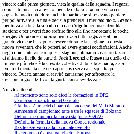
vincere dalla prima giornata, vista la qualità della squadra. I ragazzi
sono stati fantastici a livello mentale e dopo la grande vittoria in
coppa hanno tenuto duro anche in partite che si potevano perdere
per poi arrivare alla finale decisi a prendersi il meritato titolo. Grande
merito va anche alla squadra di coach
Vigolo
per una splendida
stagione e per averci fatto soffrire fino alla fine nonostante le poche
energie. Un grande ringraziamento va a tutti i ragazzi e al mio
grande vice che ha saputo crescere durante la stagione in questa
nuova avventura che lo porterà ad avere grandi soddisfazioni. Anche
oggi come tante volte in questa stagione, abbiamo visto prestazioni
di altissimo livello da parte di
Jack Lorenzi
e
Russo
ma quello che
mi rende più felice è la crescita collettiva di tutta la squadra, sia a
livello di mentalità che nel capire cosa serva alla squadra per
vincere. Questa annata ci servirà tantissimo per affrontare la
divisione regionale 1 con la giusta consapevolezza.»
Notizie attinenti
Al momento sono solo dieci le formazioni in DR2
Cambi sulla panchina del Gardolo
Gianluca Zampedri ci parla del successo del Maia Merano
Ammesse al campionato tutte e tre le squadre di Bolzano
Definiti i termini per la nuova stagione 2026/27
Definita la formula della nuova Coppa regionale
Basile osservato dalla nazionale over 40
Il terzo posto è appannaggio dell'Europa