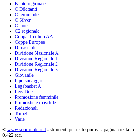
B interregionale
C Dilettanti
C femminile
C Silver
C unica
C2 regionale
Coppa Trentino AA
Coppe Europee
D maschile
Divisione Nazionale A
Divisione Regionale 1
Divisione Regionale 2
Divisione Regionale 3
Giovanile
Il personaggio
Legabasket A
LegaDue
Promozione femminile
Promozione maschile
Redazionali
Tornei
Varie
©
www.sportrentino.it
- strumenti per i siti sportivi - pagina creata in
0,422 sec.