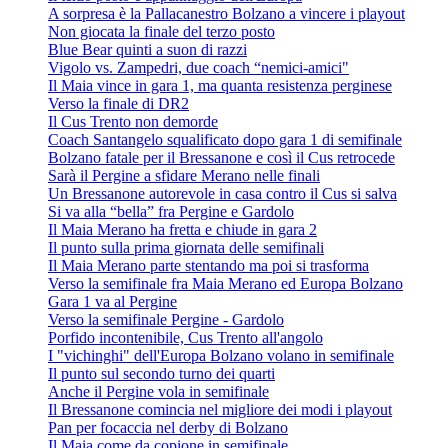
A sorpresa è la Pallacanestro Bolzano a vincere i playout
Non giocata la finale del terzo posto
Blue Bear quinti a suon di razzi
Vigolo vs. Zampedri, due coach “nemici-amici"
Il Maia vince in gara 1, ma quanta resistenza perginese
Verso la finale di DR2
Il Cus Trento non demorde
Coach Santangelo squalificato dopo gara 1 di semifinale
Bolzano fatale per il Bressanone e così il Cus retrocede
Sarà il Pergine a sfidare Merano nelle finali
Un Bressanone autorevole in casa contro il Cus si salva
Si va alla “bella” fra Pergine e Gardolo
Il Maia Merano ha fretta e chiude in gara 2
Il punto sulla prima giornata delle semifinali
Il Maia Merano parte stentando ma poi si trasforma
Verso la semifinale fra Maia Merano ed Europa Bolzano
Gara 1 va al Pergine
Verso la semifinale Pergine - Gardolo
Porfido incontenibile, Cus Trento all'angolo
I "vichinghi" dell'Europa Bolzano volano in semifinale
Il punto sul secondo turno dei quarti
Anche il Pergine vola in semifinale
Il Bressanone comincia nel migliore dei modi i playout
Pan per focaccia nel derby di Bolzano
Il Maia come da copione in semifinale