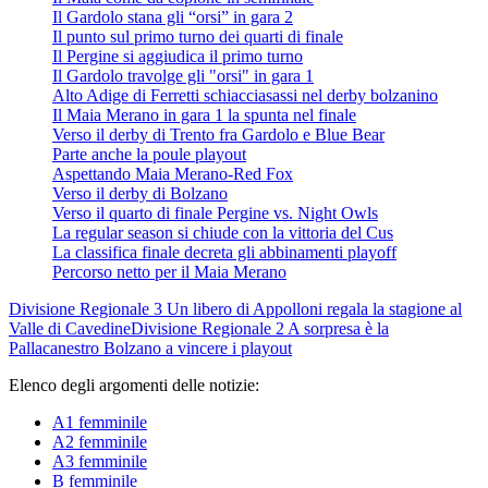
Il Gardolo stana gli “orsi” in gara 2
Il punto sul primo turno dei quarti di finale
Il Pergine si aggiudica il primo turno
Il Gardolo travolge gli "orsi" in gara 1
Alto Adige di Ferretti schiacciasassi nel derby bolzanino
Il Maia Merano in gara 1 la spunta nel finale
Verso il derby di Trento fra Gardolo e Blue Bear
Parte anche la poule playout
Aspettando Maia Merano-Red Fox
Verso il derby di Bolzano
Verso il quarto di finale Pergine vs. Night Owls
La regular season si chiude con la vittoria del Cus
La classifica finale decreta gli abbinamenti playoff
Percorso netto per il Maia Merano
Divisione Regionale 3
Un libero di Appolloni regala la stagione al
Valle di Cavedine
Divisione Regionale 2
A sorpresa è la
Pallacanestro Bolzano a vincere i playout
Elenco degli argomenti delle notizie:
A1 femminile
A2 femminile
A3 femminile
B femminile