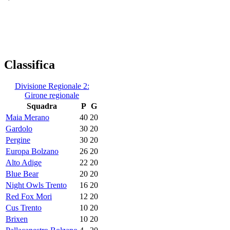
Classifica
Divisione Regionale 2:
Girone regionale
Squadra
P
G
Maia Merano
40
20
Gardolo
30
20
Pergine
30
20
Europa Bolzano
26
20
Alto Adige
22
20
Blue Bear
20
20
Night Owls Trento
16
20
Red Fox Mori
12
20
Cus Trento
10
20
Brixen
10
20