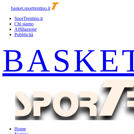
basket.sportrentino.it
SporTrentino.it
Chi siamo
Affiliazione
Pubblicità
Home