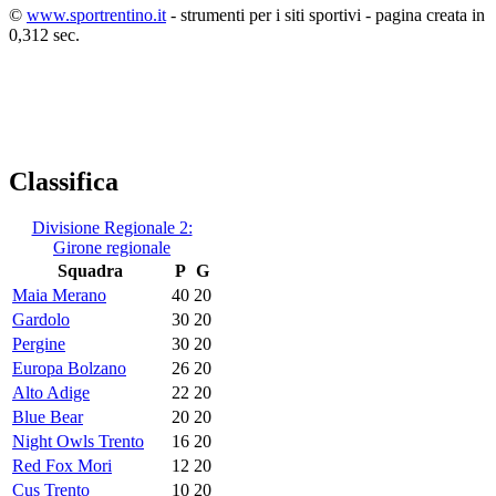
©
www.sportrentino.it
- strumenti per i siti sportivi - pagina creata in
0,312 sec.
Classifica
Divisione Regionale 2:
Girone regionale
Squadra
P
G
Maia Merano
40
20
Gardolo
30
20
Pergine
30
20
Europa Bolzano
26
20
Alto Adige
22
20
Blue Bear
20
20
Night Owls Trento
16
20
Red Fox Mori
12
20
Cus Trento
10
20