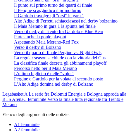
Il punto sul primo turno dei quarti di finale
Il Pergine si aggiudica il primo turno
Il Gardolo travolge gli "orsi" in gara 1
Alto Adige di Ferretti schiacciasassi nel derby bolzanino
Il Maia Merano in gara 1 la spunta nel finale
Verso il derby di Trento fra Gardolo e Blue Bear
Parte anche la poule playout
Aspettando Maia Merano-Red Fox
Verso il derby di Bolzano
Verso il quarto di finale Pergine vs. Night Owls
La regular season si chiude con la vittoria del Cus
La classifica finale decreta gli abbinamenti playoff
Percorso netto per il Maia Merano
L’ultimo biglietto è delle “volpi"
Pergine e Gardolo per la volata al secondo posto
L’Alto Adige domina nel derby di Bolzano
Legabasket A
La serie fra Dolomiti Energia e Bologna approda alla
BTS Arena
C femminile
Verso la finale tutta regionale fra Trento e
Merano
Elenco degli argomenti delle notizie:
A1 femminile
A2 femminile