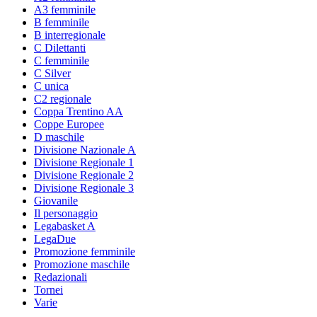
A3 femminile
B femminile
B interregionale
C Dilettanti
C femminile
C Silver
C unica
C2 regionale
Coppa Trentino AA
Coppe Europee
D maschile
Divisione Nazionale A
Divisione Regionale 1
Divisione Regionale 2
Divisione Regionale 3
Giovanile
Il personaggio
Legabasket A
LegaDue
Promozione femminile
Promozione maschile
Redazionali
Tornei
Varie