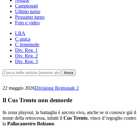
Notizie
Campionati
Ultimo turno
Prossimo turno
Foto e video
LBA
C unica
C femminile
Div. Reg. 1
Div. Reg. 2
Div. Reg. 3
22 maggio 2026
Divisione Regionale 2
Il Cus Trento non demorde
In zona playout, la battaglia è ancora viva, anche se si conosce già il
nome della retrocessa, infatti il
Cus Trento
, vince d’orgoglio contro
la
Pallacanestro Bolzano
.