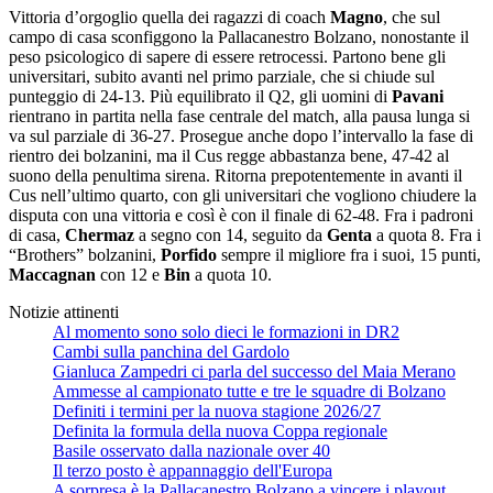
Vittoria d’orgoglio quella dei ragazzi di coach
Magno
, che sul
campo di casa sconfiggono la Pallacanestro Bolzano, nonostante il
peso psicologico di sapere di essere retrocessi. Partono bene gli
universitari, subito avanti nel primo parziale, che si chiude sul
punteggio di 24-13. Più equilibrato il Q2, gli uomini di
Pavani
rientrano in partita nella fase centrale del match, alla pausa lunga si
va sul parziale di 36-27. Prosegue anche dopo l’intervallo la fase di
rientro dei bolzanini, ma il Cus regge abbastanza bene, 47-42 al
suono della penultima sirena. Ritorna prepotentemente in avanti il
Cus nell’ultimo quarto, con gli universitari che vogliono chiudere la
disputa con una vittoria e così è con il finale di 62-48. Fra i padroni
di casa,
Chermaz
a segno con 14, seguito da
Genta
a quota 8. Fra i
“Brothers” bolzanini,
Porfido
sempre il migliore fra i suoi, 15 punti,
Maccagnan
con 12 e
Bin
a quota 10.
Notizie attinenti
Al momento sono solo dieci le formazioni in DR2
Cambi sulla panchina del Gardolo
Gianluca Zampedri ci parla del successo del Maia Merano
Ammesse al campionato tutte e tre le squadre di Bolzano
Definiti i termini per la nuova stagione 2026/27
Definita la formula della nuova Coppa regionale
Basile osservato dalla nazionale over 40
Il terzo posto è appannaggio dell'Europa
A sorpresa è la Pallacanestro Bolzano a vincere i playout