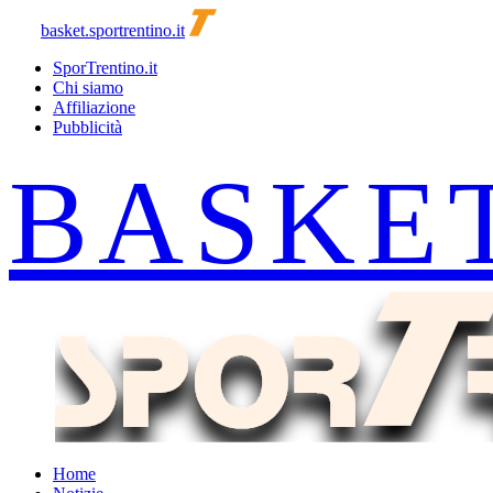
basket.sportrentino.it
SporTrentino.it
Chi siamo
Affiliazione
Pubblicità
Home