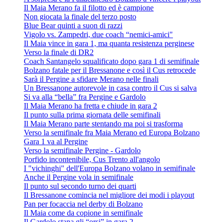
Il Maia Merano fa il filotto ed è campione
Non giocata la finale del terzo posto
Blue Bear quinti a suon di razzi
Vigolo vs. Zampedri, due coach “nemici-amici"
Il Maia vince in gara 1, ma quanta resistenza perginese
Verso la finale di DR2
Coach Santangelo squalificato dopo gara 1 di semifinale
Bolzano fatale per il Bressanone e così il Cus retrocede
Sarà il Pergine a sfidare Merano nelle finali
Un Bressanone autorevole in casa contro il Cus si salva
Si va alla “bella” fra Pergine e Gardolo
Il Maia Merano ha fretta e chiude in gara 2
Il punto sulla prima giornata delle semifinali
Il Maia Merano parte stentando ma poi si trasforma
Verso la semifinale fra Maia Merano ed Europa Bolzano
Gara 1 va al Pergine
Verso la semifinale Pergine - Gardolo
Porfido incontenibile, Cus Trento all'angolo
I "vichinghi" dell'Europa Bolzano volano in semifinale
Anche il Pergine vola in semifinale
Il punto sul secondo turno dei quarti
Il Bressanone comincia nel migliore dei modi i playout
Pan per focaccia nel derby di Bolzano
Il Maia come da copione in semifinale
Il Gardolo stana gli “orsi” in gara 2