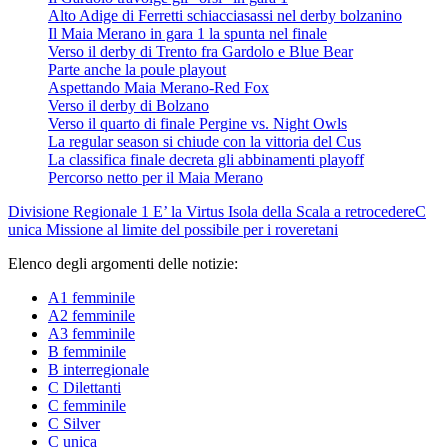
Alto Adige di Ferretti schiacciasassi nel derby bolzanino
Il Maia Merano in gara 1 la spunta nel finale
Verso il derby di Trento fra Gardolo e Blue Bear
Parte anche la poule playout
Aspettando Maia Merano-Red Fox
Verso il derby di Bolzano
Verso il quarto di finale Pergine vs. Night Owls
La regular season si chiude con la vittoria del Cus
La classifica finale decreta gli abbinamenti playoff
Percorso netto per il Maia Merano
Divisione Regionale 1
E’ la Virtus Isola della Scala a retrocedere
C
unica
Missione al limite del possibile per i roveretani
Elenco degli argomenti delle notizie:
A1 femminile
A2 femminile
A3 femminile
B femminile
B interregionale
C Dilettanti
C femminile
C Silver
C unica