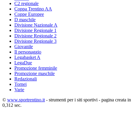
C2 regionale
Coppa Trentino AA
Coppe Europee
D maschile
Divisione Nazionale A
Divisione Regionale 1
Divisione Regionale 2
Divisione Regionale 3
Giovanile
Il personaggio
Legabasket A
LegaDue
Promozione femminile
Promozione maschile
Redazionali
Tornei
Varie
©
www.sportrentino.it
- strumenti per i siti sportivi - pagina creata in
0,312 sec.