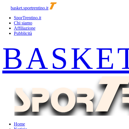
basket.sportrentino.it
SporTrentino.it
Chi siamo
Affiliazione
Pubblicità
Home