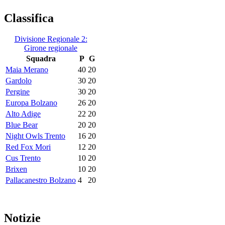
Classifica
Divisione Regionale 2:
Girone regionale
Squadra
P
G
Maia Merano
40
20
Gardolo
30
20
Pergine
30
20
Europa Bolzano
26
20
Alto Adige
22
20
Blue Bear
20
20
Night Owls Trento
16
20
Red Fox Mori
12
20
Cus Trento
10
20
Brixen
10
20
Pallacanestro Bolzano
4
20
Notizie