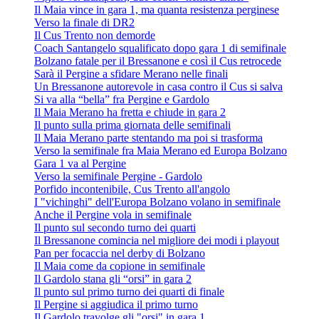
Il Maia vince in gara 1, ma quanta resistenza perginese
Verso la finale di DR2
Il Cus Trento non demorde
Coach Santangelo squalificato dopo gara 1 di semifinale
Bolzano fatale per il Bressanone e così il Cus retrocede
Sarà il Pergine a sfidare Merano nelle finali
Un Bressanone autorevole in casa contro il Cus si salva
Si va alla “bella” fra Pergine e Gardolo
Il Maia Merano ha fretta e chiude in gara 2
Il punto sulla prima giornata delle semifinali
Il Maia Merano parte stentando ma poi si trasforma
Verso la semifinale fra Maia Merano ed Europa Bolzano
Gara 1 va al Pergine
Verso la semifinale Pergine - Gardolo
Porfido incontenibile, Cus Trento all'angolo
I "vichinghi" dell'Europa Bolzano volano in semifinale
Anche il Pergine vola in semifinale
Il punto sul secondo turno dei quarti
Il Bressanone comincia nel migliore dei modi i playout
Pan per focaccia nel derby di Bolzano
Il Maia come da copione in semifinale
Il Gardolo stana gli “orsi” in gara 2
Il punto sul primo turno dei quarti di finale
Il Pergine si aggiudica il primo turno
Il Gardolo travolge gli "orsi" in gara 1