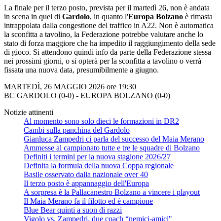
La finale per il terzo posto, prevista per il martedì 26, non è andata
in scena in quel di
Gardolo
, in quanto l'
Europa Bolzano
è rimasta
intrappolata dalla congestione del traffico in A22. Non è automatica
la sconfitta a tavolino, la Federazione potrebbe valutare anche lo
stato di forza maggiore che ha impedito il raggiungimento della sede
di gioco. Si attendono quindi info da parte della Federazione stessa
nei prossimi giorni, o si opterà per la sconfitta a tavolino o verrà
fissata una nuova data, presumibilmente a giugno.
MARTEDÌ, 26 MAGGIO 2026 ore 19:30
BC GARDOLO (0-0) - EUROPA BOLZANO (0-0)
Notizie attinenti
Al momento sono solo dieci le formazioni in DR2
Cambi sulla panchina del Gardolo
Gianluca Zampedri ci parla del successo del Maia Merano
Ammesse al campionato tutte e tre le squadre di Bolzano
Definiti i termini per la nuova stagione 2026/27
Definita la formula della nuova Coppa regionale
Basile osservato dalla nazionale over 40
Il terzo posto è appannaggio dell'Europa
A sorpresa è la Pallacanestro Bolzano a vincere i playout
Il Maia Merano fa il filotto ed è campione
Blue Bear quinti a suon di razzi
Vigolo vs. Zampedri, due coach “nemici-amici"