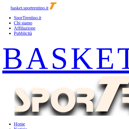
basket.sportrentino.it
SporTrentino.it
Chi siamo
Affiliazione
Pubblicità
Home