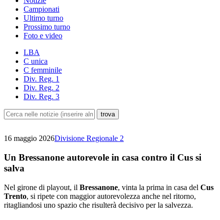
Notizie
Campionati
Ultimo turno
Prossimo turno
Foto e video
LBA
C unica
C femminile
Div. Reg. 1
Div. Reg. 2
Div. Reg. 3
16 maggio 2026
Divisione Regionale 2
Un Bressanone autorevole in casa contro il Cus si
salva
Nel girone di playout, il
Bressanone
, vinta la prima in casa del
Cus
Trento
, si ripete con maggior autorevolezza anche nel ritorno,
ritagliandosi uno spazio che risulterà decisivo per la salvezza.