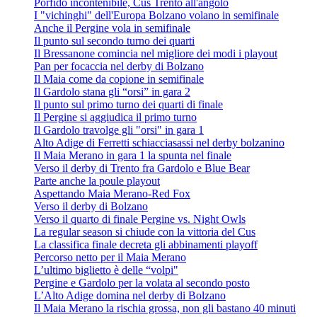
Porfido incontenibile, Cus Trento all'angolo
I "vichinghi" dell'Europa Bolzano volano in semifinale
Anche il Pergine vola in semifinale
Il punto sul secondo turno dei quarti
Il Bressanone comincia nel migliore dei modi i playout
Pan per focaccia nel derby di Bolzano
Il Maia come da copione in semifinale
Il Gardolo stana gli “orsi” in gara 2
Il punto sul primo turno dei quarti di finale
Il Pergine si aggiudica il primo turno
Il Gardolo travolge gli "orsi" in gara 1
Alto Adige di Ferretti schiacciasassi nel derby bolzanino
Il Maia Merano in gara 1 la spunta nel finale
Verso il derby di Trento fra Gardolo e Blue Bear
Parte anche la poule playout
Aspettando Maia Merano-Red Fox
Verso il derby di Bolzano
Verso il quarto di finale Pergine vs. Night Owls
La regular season si chiude con la vittoria del Cus
La classifica finale decreta gli abbinamenti playoff
Percorso netto per il Maia Merano
L’ultimo biglietto è delle “volpi"
Pergine e Gardolo per la volata al secondo posto
L’Alto Adige domina nel derby di Bolzano
Il Maia Merano la rischia grossa, non gli bastano 40 minuti