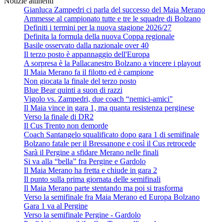
Notizie attinenti
Gianluca Zampedri ci parla del successo del Maia Merano
Ammesse al campionato tutte e tre le squadre di Bolzano
Definiti i termini per la nuova stagione 2026/27
Definita la formula della nuova Coppa regionale
Basile osservato dalla nazionale over 40
Il terzo posto è appannaggio dell'Europa
A sorpresa è la Pallacanestro Bolzano a vincere i playout
Il Maia Merano fa il filotto ed è campione
Non giocata la finale del terzo posto
Blue Bear quinti a suon di razzi
Vigolo vs. Zampedri, due coach “nemici-amici"
Il Maia vince in gara 1, ma quanta resistenza perginese
Verso la finale di DR2
Il Cus Trento non demorde
Coach Santangelo squalificato dopo gara 1 di semifinale
Bolzano fatale per il Bressanone e così il Cus retrocede
Sarà il Pergine a sfidare Merano nelle finali
Si va alla “bella” fra Pergine e Gardolo
Il Maia Merano ha fretta e chiude in gara 2
Il punto sulla prima giornata delle semifinali
Il Maia Merano parte stentando ma poi si trasforma
Verso la semifinale fra Maia Merano ed Europa Bolzano
Gara 1 va al Pergine
Verso la semifinale Pergine - Gardolo