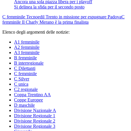
Ancora una sola piazza libera per i playoff
Si delinea la sfida per il secondo posto
C femminile
Tecnoedil Trento in missione per espugnare Padova
C
femminile
Il Charly Merano è la prima finalista
Elenco degli argomenti delle notizie:
A1 femminile
A2 femminile
A3 femminile
B femminile
B interregionale
C Dilettanti
C femminile
C Silver
C unica
C2 regionale
Coppa Trentino AA
Coppe Europee
D maschile
Divisione Nazionale A
Divisione Regionale 1
Divisione Regionale 2
Divisione Regionale 3