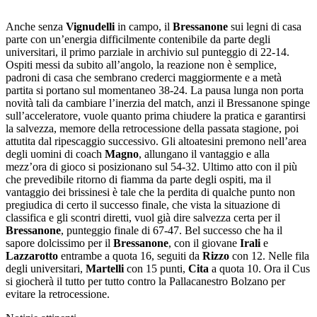
Anche senza
Vignudelli
in campo, il
Bressanone
sui legni di casa
parte con un’energia difficilmente contenibile da parte degli
universitari, il primo parziale in archivio sul punteggio di 22-14.
Ospiti messi da subito all’angolo, la reazione non è semplice,
padroni di casa che sembrano crederci maggiormente e a metà
partita si portano sul momentaneo 38-24. La pausa lunga non porta
novità tali da cambiare l’inerzia del match, anzi il Bressanone spinge
sull’acceleratore, vuole quanto prima chiudere la pratica e garantirsi
la salvezza, memore della retrocessione della passata stagione, poi
attutita dal ripescaggio successivo. Gli altoatesini premono nell’area
degli uomini di coach
Magno
, allungano il vantaggio e alla
mezz’ora di gioco si posizionano sul 54-32. Ultimo atto con il più
che prevedibile ritorno di fiamma da parte degli ospiti, ma il
vantaggio dei brissinesi è tale che la perdita di qualche punto non
pregiudica di certo il successo finale, che vista la situazione di
classifica e gli scontri diretti, vuol già dire salvezza certa per il
Bressanone
, punteggio finale di 67-47. Bel successo che ha il
sapore dolcissimo per il
Bressanone
, con il giovane
Irali
e
Lazzarotto
entrambe a quota 16, seguiti da
Rizzo
con 12. Nelle fila
degli universitari,
Martelli
con 15 punti,
Cita
a quota 10. Ora il Cus
si giocherà il tutto per tutto contro la Pallacanestro Bolzano per
evitare la retrocessione.