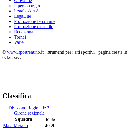
Giovanile
Il personaggio
Legabasket A
LegaDue
Promozione femminile
Promozione maschile
Redazionali
Tornei
Varie
©
www.sportrentino.it
- strumenti per i siti sportivi - pagina creata in
0,328 sec.
Classifica
Divisione Regionale 2:
Girone regionale
Squadra
P
G
Maia Merano
40
20