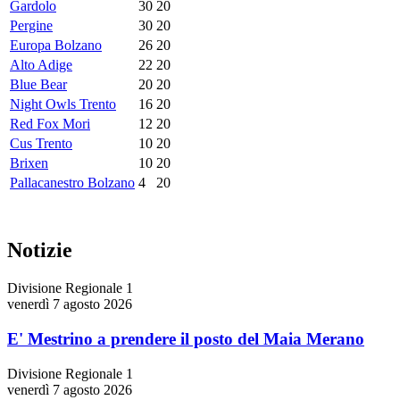
Gardolo
30
20
Pergine
30
20
Europa Bolzano
26
20
Alto Adige
22
20
Blue Bear
20
20
Night Owls Trento
16
20
Red Fox Mori
12
20
Cus Trento
10
20
Brixen
10
20
Pallacanestro Bolzano
4
20
Notizie
Divisione Regionale 1
venerdì 7 agosto 2026
E' Mestrino a prendere il posto del Maia Merano
Divisione Regionale 1
venerdì 7 agosto 2026